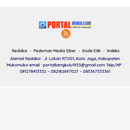
Redaksi
Pedoman Media Siber
Kode Etik
Indeks
Alamat Redaksi : Jl. Lokan RT001, Koto Jaya, Kabupaten
Mukomuko email : portalbengkulu1933@gmail.com Telp/HP :
081278413332 – 082182697027 – 085367333361