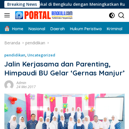
Langsung
l di Bengkulu dengan Meningkatkan Ruang Publik dan Kebersi
Breaking News
ke
konten
Home
Nasional
Daerah
Hukum Peristiwa
Kriminal
Beranda
pendidikan
pendidikan
,
Uncategorized
Jalin Kerjasama dan Parenting,
Himpaudi BU Gelar ‘Gernas Manjur’
Admin
24 Mei 2017