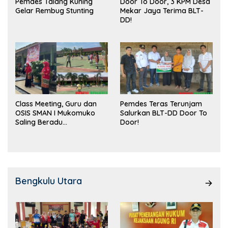
Pemdes Talang Kuning
Door To Door, 3 KPM Desa
Gelar Rembug Stunting
Mekar Jaya Terima BLT-
DD!
Class Meeting, Guru dan
Pemdes Teras Terunjam
OSIS SMAN I Mukomuko
Salurkan BLT-DD Door To
Saling Beradu
Door!
Kemampuan!
Bengkulu Utara