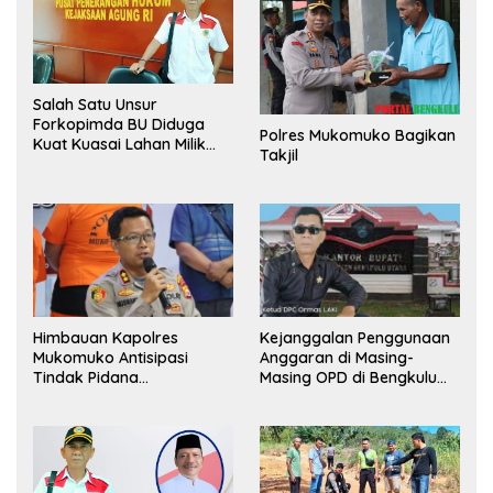
Salah Satu Unsur
Forkopimda BU Diduga
Polres Mukomuko Bagikan
Kuat Kuasai Lahan Milik
Takjil
Pemerintah, Ormas Laki
Lapor Kejagung
Himbauan Kapolres
Kejanggalan Penggunaan
Mukomuko Antisipasi
Anggaran di Masing-
Tindak Pidana
Masing OPD di Bengkulu
Perdagangan Orang
Utara Bakal Dibongkar