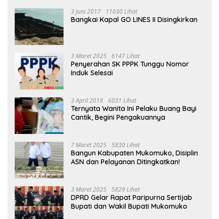
3 Juni 2017
11030 Lihat
Bangkai Kapal GO LINES II Disingkirkan
3 Maret 2025
6147 Lihat
Penyerahan SK PPPK Tunggu Nomor
Induk Selesai
3 April 2018
6031 Lihat
Ternyata Wanita Ini Pelaku Buang Bayi
Cantik, Begini Pengakuannya
7 Maret 2025
5830 Lihat
Bangun Kabupaten Mukomuko, Disiplin
ASN dan Pelayanan Ditingkatkan!
3 Maret 2025
5829 Lihat
DPRD Gelar Rapat Paripurna Sertijab
Bupati dan Wakil Bupati Mukomuko