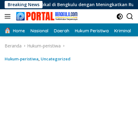
Langsung
al di Bengkulu dengan Meningkatkan Ruang Publik dan Kebersi
Breaking News
ke
konten
Home
Nasional
Daerah
Hukum Peristiwa
Kriminal
Beranda
Hukum-peristiwa
Hukum-peristiwa
,
Uncategorized