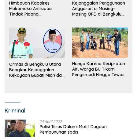
Himbauan Kapolres
Kejanggalan Penggunaan
Mukomuko Antisipasi
Anggaran di Masing-
Tindak Pidana
Masing OPD di Bengkulu
Perdagangan Orang
Utara Bakal Dibongkar
Hanya Karena Kecipratan
Ormas di Bengkulu Utara
Air, Warga BU Tikam
Bongkar Kejanggalan
Pengemudi Hingga Tewas
Kekayaan Bupati Mian dan
Anggaran Sejumlah OPD
Kriminal
24 April 2022
Polisi Terus Dalami Motif Dugaan
Pembunuhan sadis