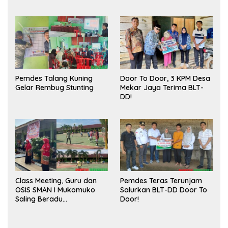
Meningkatkan Ruang
Sukses
Publik dan Kebersihan
Pasar
Pemdes Talang Kuning
Door To Door, 3 KPM Desa
Gelar Rembug Stunting
Mekar Jaya Terima BLT-
DD!
Class Meeting, Guru dan
Pemdes Teras Terunjam
OSIS SMAN I Mukomuko
Salurkan BLT-DD Door To
Saling Beradu
Door!
Kemampuan!