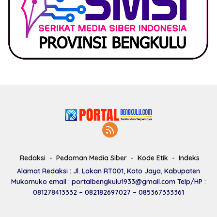
Redaksi
Pedoman Media Siber
Kode Etik
Indeks
Alamat Redaksi : Jl. Lokan RT001, Koto Jaya, Kabupaten
Mukomuko email : portalbengkulu1933@gmail.com Telp/HP :
081278413332 – 082182697027 – 085367333361