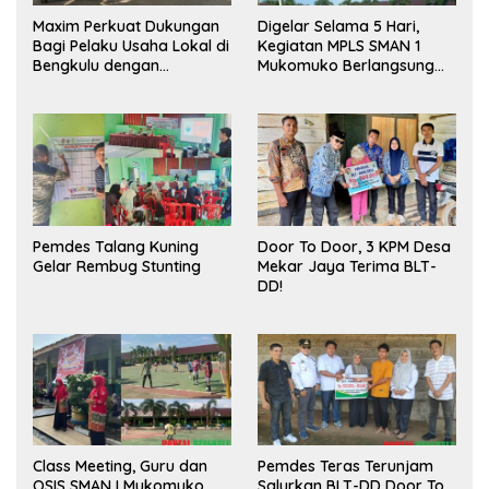
Maxim Perkuat Dukungan
Digelar Selama 5 Hari,
Bagi Pelaku Usaha Lokal di
Kegiatan MPLS SMAN 1
Bengkulu dengan
Mukomuko Berlangsung
Meningkatkan Ruang
Sukses
Publik dan Kebersihan
Pasar
Pemdes Talang Kuning
Door To Door, 3 KPM Desa
Gelar Rembug Stunting
Mekar Jaya Terima BLT-
DD!
Class Meeting, Guru dan
Pemdes Teras Terunjam
OSIS SMAN I Mukomuko
Salurkan BLT-DD Door To