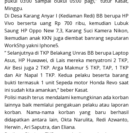
pukul 03:00 sampai oukul 05:00 pagi,” tutur Kasat,
Minggu.
Di Desa Karang Anyar I (Kediaman Redi) BB berupa HP
Vivo berserta uang Rp 700 ribu, kemudian Lubuk
Saung HP Oppo New 7,3, Karang Suci Kamera Nikon,
lkemudian anak KKN juga diembat banrang seputaran
WorkShp yakni Iphone5.
” Selanjutnya di TKP Belakang Unras BB berupa Laptop
Asus, HP Huwawei, di Lais mereka menyatroni 2 TKP,
Air Besi juga 2 TKP. Arga Makmur 5 TKP, TAP, 1 TKP
dan Air Napal 1 TKP. Kedua pelaku beserta barang
bukti termasuk 1 unit Sepeda motor Honda Revo saat
ini sudah kita amankan,” beber Kasat.
Polisi masih terus mendalami kemungkinan ada korban
lainnya baik memlalui pengakuan pelaku atau laporan
korban. Nama-nama korban yang baru berhasil
didapatkan antara lain, Okta Narulita, Redi Azwanto,
Herwin , Ari Saputra, dan Eliana.