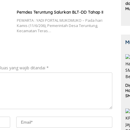
da
M
Pemdes Teruntung Salurkan BLT-DD Tahap II
B
K
PEWARTA : YADI PORTAL MUKOMUKO – Pada hari
Kamis (11/6/206), Pemerintah Desa Teruntung,
Kecamatan Teras…
M
Ruas yang wajib ditandai
*
Di
Ha
S
Be