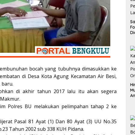
Sa
F
Di
La
Pe
La
K
embunuhan bocah yang tubuhnya dimasukkan ke
embatan di Desa Kota Agung Kecamatan Air Besi,
 baru.
Hi
M
hkan di akhir tahun 2017 lalu itu akan segera
An
a Makmur.
Pi
krim Polres BU melakukan pelimpahan tahap 2 ke
P
O
dijerat Pasal 81 Ayat (1) Dan 80 Ayat (3) UU No.35
.23 Tahun 2002 sub 338 KUH Pidana.