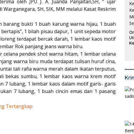
erima oleh JPU J. A. Juanda Panjaitan,SH, ” ujar
di Warganegara, SH, SIK, MM melalui Kasat Reskrim
n barang bukti 1 buah karung warna hijau, 1 buah
 bertapis”, 1 bilah pisau dapur, 1 unit sepeda motor
Or
Ut
loreng terdapat bercak darah, 1 lembar kaos motif
Ke
lembar Rok panjang jeans warna biru.
Ke
ar celana pendek shot warna hitam, 1 lembar celana
Mi
Se
jang warna biru muda terdapat tulisan huruf cina,
ntai tali rafia warna merah dalam ikatan terputus,
i tali bekas sumbu, 1 lembar kaos warna krem motif
Kri
 7 lubang, 1 lembar kaos dalam motif garis- garis
sukan 7 lubang, 1 buah cincin emas dan 1 pasang
ng Tertangkap