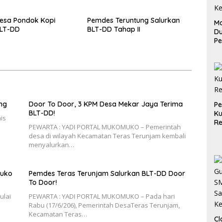
esa Pondok Kopi
Pemdes Teruntung Salurkan
Ma
BLT-DD
BLT-DD Tahap II
D
Pe
di
Me
Ru
Ke
ng
Door To Door, 3 KPM Desa Mekar Jaya Terima
P
BLT-DD!
Ku
is
Re
PEWARTA : YADI PORTAL MUKOMUKO – Pemerintah
desa di wilayah Kecamatan Teras Terunjam kembali
menyalurkan…
muko
Pemdes Teras Terunjam Salurkan BLT-DD Door
To Door!
ulai
PEWARTA : YADI PORTAL MUKOMUKO – Pada hari
Rabu (17/6/206), Pemerintah DesaTeras Terunjam,
Kecamatan Teras…
Cl