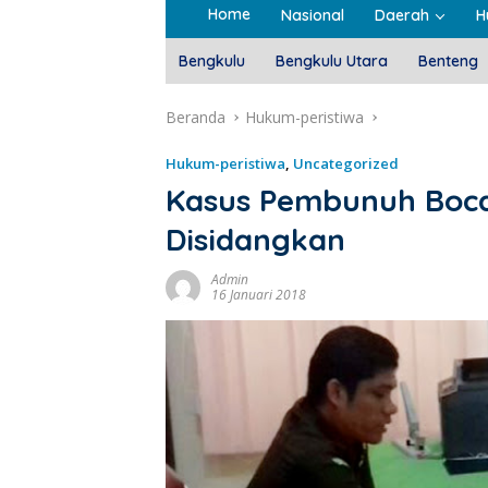
Home
Nasional
Daerah
H
Bengkulu
Bengkulu Utara
Benteng
Beranda
Hukum-peristiwa
Hukum-peristiwa
,
Uncategorized
Kasus Pembunuh Boc
Disidangkan
Admin
16 Januari 2018