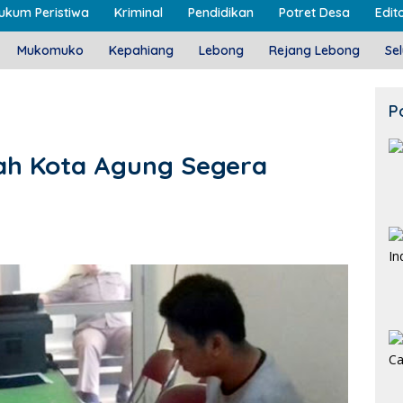
ukum Peristiwa
Kriminal
Pendidikan
Potret Desa
Edito
Mukomuko
Kepahiang
Lebong
Rejang Lebong
Se
P
ah Kota Agung Segera