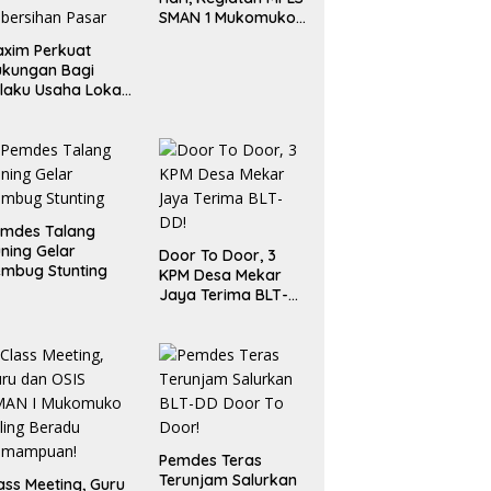
SMAN 1 Mukomuko
Berlangsung Sukses
xim Perkuat
ukungan Bagi
laku Usaha Lokal
 Bengkulu dengan
ningkatkan
ang Publik dan
bersihan Pasar
emdes Talang
ning Gelar
Door To Door, 3
mbug Stunting
KPM Desa Mekar
Jaya Terima BLT-
DD!
Pemdes Teras
Terunjam Salurkan
ass Meeting, Guru