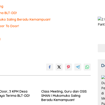
ng
ma BLT-DD!
omuko Saling Beradu Kemampuan!
or To Door!
I
D
Door, 3 KPM Desa
Class Meeting, Guru dan OSIS
ya Terima BLT-DD!
SMAN I Mukomuko Saling
Beradu Kemampuan!