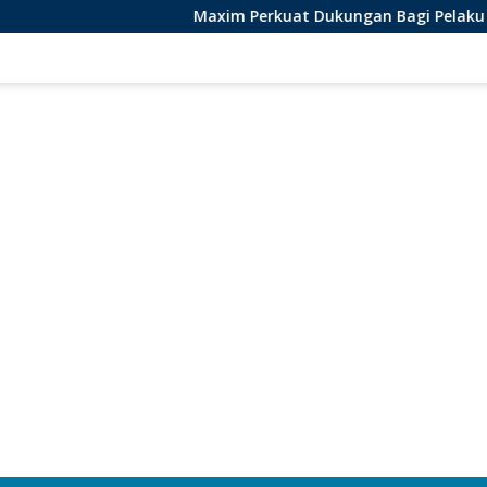
Maxim Perkuat Dukungan Bagi Pelaku Usaha Lokal di Be