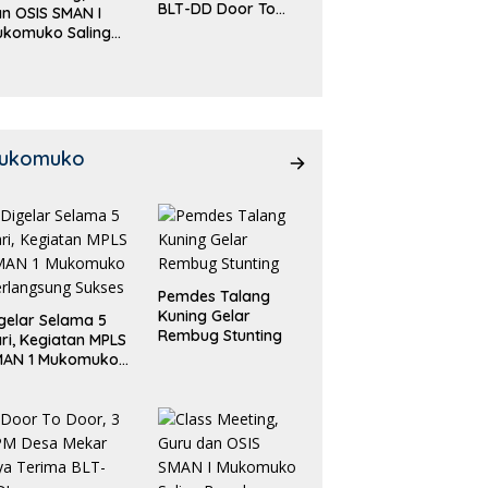
BLT-DD Door To
n OSIS SMAN I
Door!
ukomuko Saling
eradu
emampuan!
ukomuko
Pemdes Talang
Kuning Gelar
gelar Selama 5
Rembug Stunting
ri, Kegiatan MPLS
MAN 1 Mukomuko
rlangsung Sukses