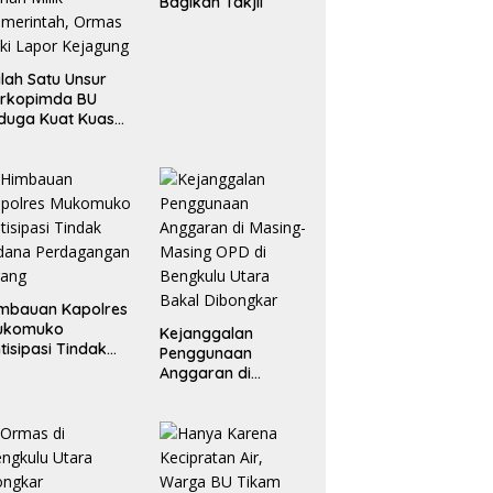
Bagikan Takjil
lah Satu Unsur
orkopimda BU
duga Kuat Kuasai
han Milik
merintah, Ormas
ki Lapor
ejagung
mbauan Kapolres
ukomuko
Kejanggalan
tisipasi Tindak
Penggunaan
dana
Anggaran di
erdagangan
Masing-Masing OPD
rang
di Bengkulu Utara
Bakal Dibongkar