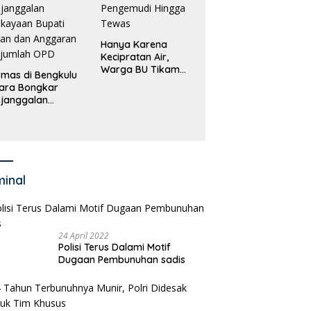
Hanya Karena
Kecipratan Air,
Warga BU Tikam
mas di Bengkulu
Pengemudi Hingga
ara Bongkar
Tewas
janggalan
kayaan Bupati
an dan Anggaran
jumlah OPD
minal
24 April 2022
Polisi Terus Dalami Motif
Dugaan Pembunuhan sadis