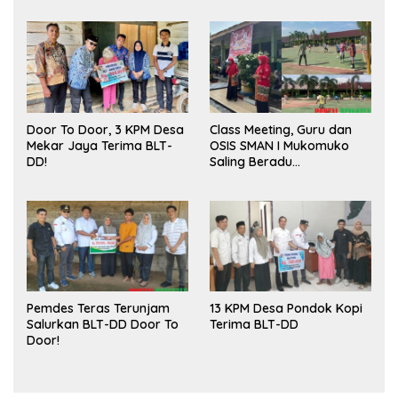
Door To Door, 3 KPM Desa
Class Meeting, Guru dan
Mekar Jaya Terima BLT-
OSIS SMAN I Mukomuko
DD!
Saling Beradu
Kemampuan!
Pemdes Teras Terunjam
13 KPM Desa Pondok Kopi
Salurkan BLT-DD Door To
Terima BLT-DD
Door!