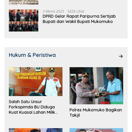
3 Maret 2025
5829 Lihat
DPRD Gelar Rapat Paripurna Sertijab
Bupati dan Wakil Bupati Mukomuko
Hukum & Peristiwa
Salah Satu Unsur
Forkopimda BU Diduga
Polres Mukomuko Bagikan
Kuat Kuasai Lahan Milik
Takjil
Pemerintah, Ormas Laki
Lapor Kejagung