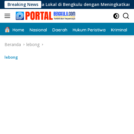
Langsung
Usaha Lokal di Bengkulu dengan Meningkatkan Ruang Publik da
Breaking News
ke
konten
Home
Nasional
Daerah
Hukum Peristiwa
Kriminal
Beranda
lebong
lebong