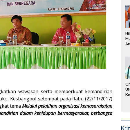
Pe
La
K
Hi
M
An
Pi
P
O
Or
Ut
katkan wawasan serta memperkuat kemandirian
Ke
uko, Kesbangpol setempat pada Rabu (22/11/2017)
Ke
Mi
ngkat tema
Melalui pelatihan organisasi kemasarakatan
Se
andirian dalam kehidupan bermasyarakat, berbangsa
Kri