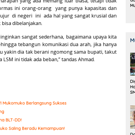
 harapan yang ada memang luar biasa, tetapi tidak
M
 ormas ini orang-orang yang punya kapasitas dan
B
jujur di negeri ini ada hal yang sangat krusial dan
K
 bisa dibelanjakan.
i inginkan sangat sederhana, bagaimana upaya kita
M
ehingga tebangun komunikasi dua arah, jika hanya
u yakin dia tak berani ngomong sama bupati, takut
ta LSM ini tidak ada beban,” tandas Ahmad.
Di
Ha
S
Be
N 1 Mukomuko Berlangsung Sukses
ng
ma BLT-DD!
omuko Saling Beradu Kemampuan!
Do