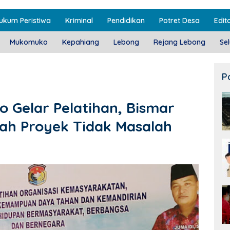
ukum Peristiwa
Kriminal
Pendidikan
Potret Desa
Edito
Mukomuko
Kepahiang
Lebong
Rejang Lebong
Se
P
Gelar Pelatihan, Bismar
ah Proyek Tidak Masalah