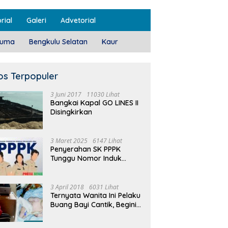
rial
Galeri
Advetorial
luma
Bengkulu Selatan
Kaur
os Terpopuler
3 Juni 2017
11030 Lihat
Bangkai Kapal GO LINES II
Disingkirkan
3 Maret 2025
6147 Lihat
Penyerahan SK PPPK
Tunggu Nomor Induk
Selesai
3 April 2018
6031 Lihat
Ternyata Wanita Ini Pelaku
Buang Bayi Cantik, Begini
Pengakuannya