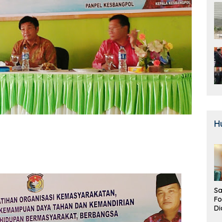
H
Sa
F
Di
La