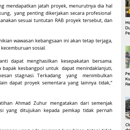
g mendapatkan jatah proyek, menurutnya dia hal
ung, yang penting dikerjakan secara profesional
sanakan sesuai tuntutan RAB proyek tersebut, dan
Ma
D
Pe
di
mikian wawasan kebangsaan ini akan tetap terjaga,
Me
ta kecemburuan sosial.
Ru
Ke
nti dapat menghasilkan kesepakatan bersama.
da bapak kesbangpol untuk dapat menindaklanjuti,
P
erkesan stagnasi. Terkadang yang menimbulkan
Ku
ain dapat proyek sementara yang lainnya tidak,“
Re
latihan Ahmad Zuhur mengatakan dari semenjak
asi yang ditujukan kepada pemkap tidak pernah
Cl
da