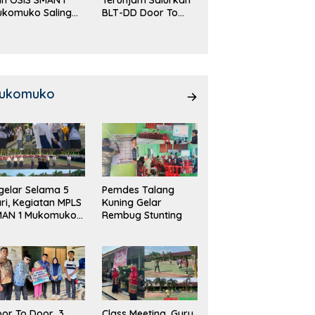
ukomuko Saling
BLT-DD Door To
eradu
Door!
emampuan!
ukomuko
gelar Selama 5
Pemdes Talang
ri, Kegiatan MPLS
Kuning Gelar
MAN 1 Mukomuko
Rembug Stunting
rlangsung Sukses
or To Door, 3
Class Meeting, Guru