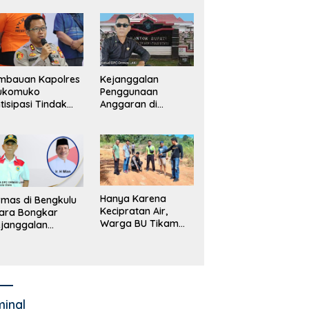
merintah, Ormas
ki Lapor
ejagung
mbauan Kapolres
Kejanggalan
ukomuko
Penggunaan
tisipasi Tindak
Anggaran di
dana
Masing-Masing OPD
erdagangan
di Bengkulu Utara
rang
Bakal Dibongkar
Hanya Karena
mas di Bengkulu
Kecipratan Air,
ara Bongkar
Warga BU Tikam
janggalan
Pengemudi Hingga
kayaan Bupati
Tewas
an dan Anggaran
jumlah OPD
minal