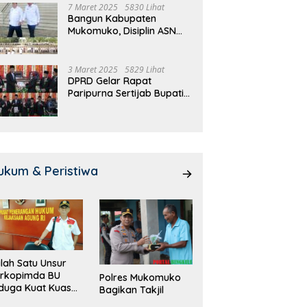
7 Maret 2025
5830 Lihat
Bangun Kabupaten
Mukomuko, Disiplin ASN
dan Pelayanan
Ditingkatkan!
3 Maret 2025
5829 Lihat
DPRD Gelar Rapat
Paripurna Sertijab Bupati
dan Wakil Bupati
Mukomuko
ukum & Peristiwa
lah Satu Unsur
orkopimda BU
Polres Mukomuko
duga Kuat Kuasai
Bagikan Takjil
han Milik