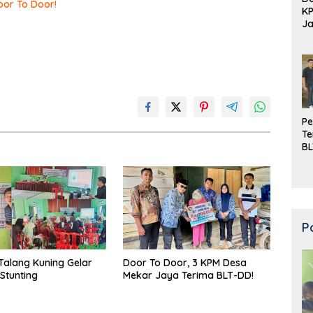
or To Door!
K
Ja
DD
Pe
Te
BL
Do
P
alang Kuning Gelar
Door To Door, 3 KPM Desa
Stunting
Mekar Jaya Terima BLT-DD!