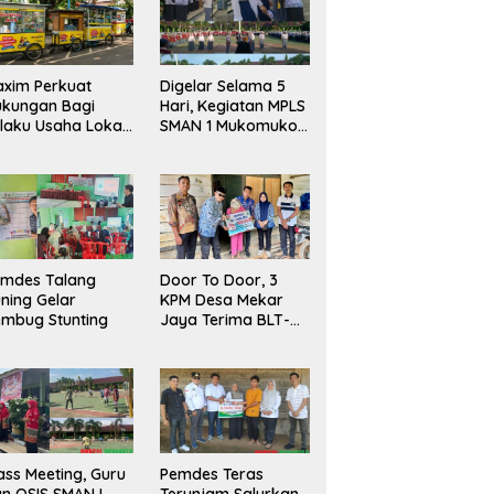
xim Perkuat
Digelar Selama 5
ukungan Bagi
Hari, Kegiatan MPLS
laku Usaha Lokal
SMAN 1 Mukomuko
 Bengkulu dengan
Berlangsung Sukses
ningkatkan
ang Publik dan
bersihan Pasar
emdes Talang
Door To Door, 3
ning Gelar
KPM Desa Mekar
mbug Stunting
Jaya Terima BLT-
DD!
ass Meeting, Guru
Pemdes Teras
n OSIS SMAN I
Terunjam Salurkan