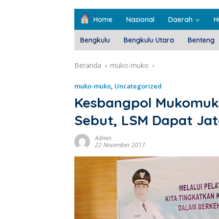
Home
Nasional
Daerah
H
Bengkulu
Bengkulu Utara
Benteng
Beranda
muko-muko
muko-muko
,
Uncategorized
Kesbangpol Mukomuko 
Sebut, LSM Dapat Jat
Admin
22 November 2017