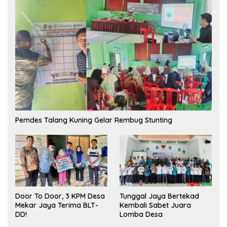
Pemdes Talang Kuning Gelar Rembug Stunting
Tunggal Jaya Bertekad
Door To Door, 3 KPM Desa
Kembali Sabet Juara
Mekar Jaya Terima BLT-
Lomba Desa
DD!