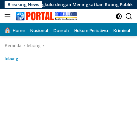
Langsung
ngkulu dengan Meningkatkan Ruang Publik dan Kebersihan Pasa
Breaking News
ke
konten
Home
Nasional
Daerah
Hukum Peristiwa
Kriminal
Beranda
lebong
lebong