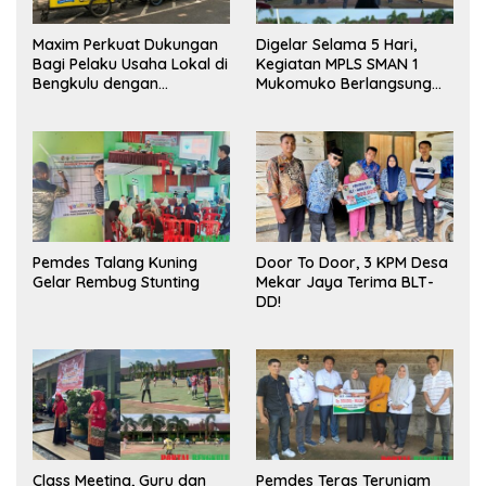
Maxim Perkuat Dukungan
Digelar Selama 5 Hari,
Bagi Pelaku Usaha Lokal di
Kegiatan MPLS SMAN 1
Bengkulu dengan
Mukomuko Berlangsung
Meningkatkan Ruang
Sukses
Publik dan Kebersihan
Pasar
Pemdes Talang Kuning
Door To Door, 3 KPM Desa
Gelar Rembug Stunting
Mekar Jaya Terima BLT-
DD!
Class Meeting, Guru dan
Pemdes Teras Terunjam