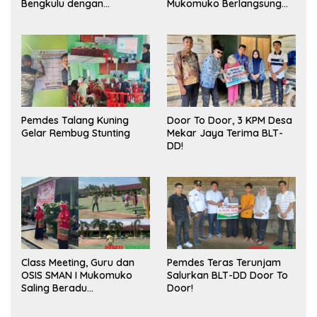
Bengkulu dengan
Mukomuko Berlangsung
Meningkatkan Ruang
Sukses
Publik dan Kebersihan
Pasar
Pemdes Talang Kuning
Door To Door, 3 KPM Desa
Gelar Rembug Stunting
Mekar Jaya Terima BLT-
DD!
Class Meeting, Guru dan
Pemdes Teras Terunjam
OSIS SMAN I Mukomuko
Salurkan BLT-DD Door To
Saling Beradu
Door!
Kemampuan!