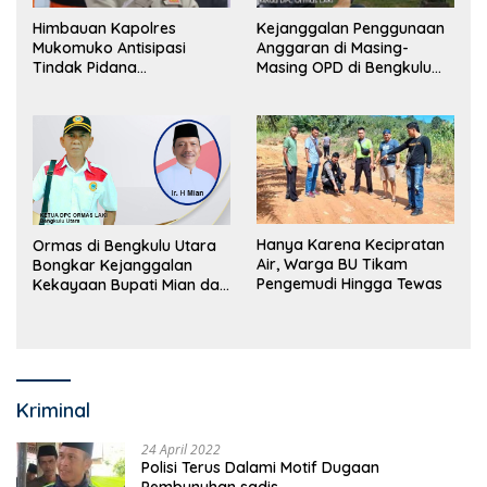
Himbauan Kapolres
Kejanggalan Penggunaan
Mukomuko Antisipasi
Anggaran di Masing-
Tindak Pidana
Masing OPD di Bengkulu
Perdagangan Orang
Utara Bakal Dibongkar
Hanya Karena Kecipratan
Ormas di Bengkulu Utara
Air, Warga BU Tikam
Bongkar Kejanggalan
Pengemudi Hingga Tewas
Kekayaan Bupati Mian dan
Anggaran Sejumlah OPD
Kriminal
24 April 2022
Polisi Terus Dalami Motif Dugaan