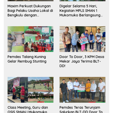
Maxim Perkuat Dukungan
Digelar Selama 5 Hari,
Bagi Pelaku Usaha Lokal di
Kegiatan MPLS SMAN 1
Bengkulu dengan
Mukomuko Berlangsung
Meningkatkan Ruang
Sukses
Publik dan Kebersihan
Pasar
Pemdes Talang Kuning
Door To Door, 3 KPM Desa
Gelar Rembug Stunting
Mekar Jaya Terima BLT-
DD!
Class Meeting, Guru dan
Pemdes Teras Terunjam
OSIS SMAN I Mukomuko
Salurkan BLT-DD Door To