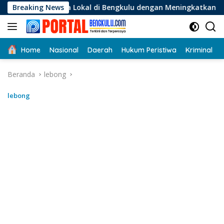
Langsung
a Lokal di Bengkulu dengan Meningkatkan Ruang Publik dan Ke
Breaking News
ke
konten
Home
Nasional
Daerah
Hukum Peristiwa
Kriminal
Beranda
lebong
lebong