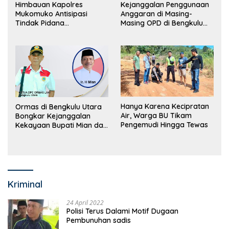
Himbauan Kapolres
Kejanggalan Penggunaan
Mukomuko Antisipasi
Anggaran di Masing-
Tindak Pidana
Masing OPD di Bengkulu
Perdagangan Orang
Utara Bakal Dibongkar
Hanya Karena Kecipratan
Ormas di Bengkulu Utara
Air, Warga BU Tikam
Bongkar Kejanggalan
Pengemudi Hingga Tewas
Kekayaan Bupati Mian dan
Anggaran Sejumlah OPD
Kriminal
24 April 2022
Polisi Terus Dalami Motif Dugaan
Pembunuhan sadis