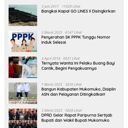
3 Juni 2017
11029 Lihat
Bangkai Kapal GO LINES II Disingkirkan
3 Maret 2025
6147 Lihat
Penyerahan SK PPPK Tunggu Nomor
Induk Selesai
3 April 2018
6031 Lihat
Ternyata Wanita Ini Pelaku Buang Bayi
Cantik, Begini Pengakuannya
7 Maret 2025
5830 Lihat
Bangun Kabupaten Mukomuko, Disiplin
ASN dan Pelayanan Ditingkatkan!
3 Maret 2025
5828 Lihat
DPRD Gelar Rapat Paripurna Sertijab
Bupati dan Wakil Bupati Mukomuko