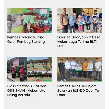
Meningkatkan Ruang
Sukses
Publik dan Kebersihan
Pasar
Pemdes Talang Kuning
Door To Door, 3 KPM Desa
Gelar Rembug Stunting
Mekar Jaya Terima BLT-
DD!
Class Meeting, Guru dan
Pemdes Teras Terunjam
OSIS SMAN I Mukomuko
Salurkan BLT-DD Door To
Saling Beradu
Door!
Kemampuan!