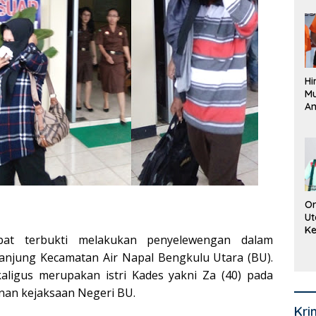
Pe
La
K
Hi
M
An
Pi
P
O
Or
Ut
Ke
at terbukti melakukan penyelewengan dalam
Ke
Mi
njung Kecamatan Air Napal Bengkulu Utara (BU).
Se
aligus merupakan istri Kades yakni Za (40) pada
anan kejaksaan Negeri BU.
Kri