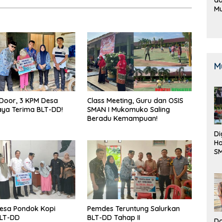
M
B
K
M
Door, 3 KPM Desa
Class Meeting, Guru dan OSIS
ya Terima BLT-DD!
SMAN I Mukomuko Saling
Beradu Kemampuan!
Di
Ha
S
Be
esa Pondok Kopi
Pemdes Teruntung Salurkan
BLT-DD
BLT-DD Tahap II
Do