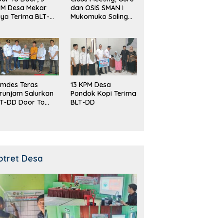
PM Desa Mekar
dan OSIS SMAN I
ya Terima BLT-
Mukomuko Saling
!
Beradu
Kemampuan!
mdes Teras
13 KPM Desa
runjam Salurkan
Pondok Kopi Terima
T-DD Door To
BLT-DD
or!
otret Desa