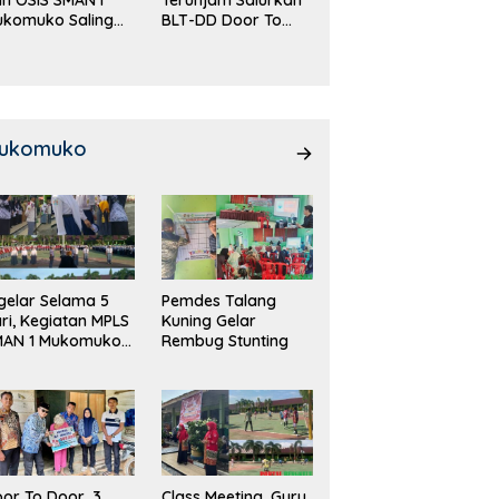
ukomuko Saling
BLT-DD Door To
eradu
Door!
emampuan!
ukomuko
gelar Selama 5
Pemdes Talang
ri, Kegiatan MPLS
Kuning Gelar
MAN 1 Mukomuko
Rembug Stunting
rlangsung Sukses
or To Door, 3
Class Meeting, Guru