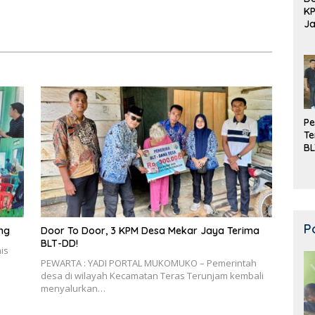
K
Ja
DD
Pe
Te
BL
Do
P
ng
Door To Door, 3 KPM Desa Mekar Jaya Terima
BLT-DD!
is
PEWARTA : YADI PORTAL MUKOMUKO – Pemerintah
desa di wilayah Kecamatan Teras Terunjam kembali
menyalurkan…