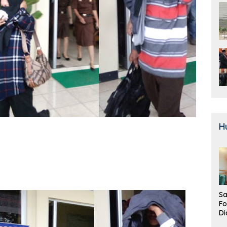
H
Sa
F
Di
La