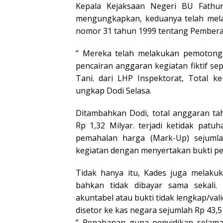
Kepala Kejaksaan Negeri BU Fathur
mengungkapkan, keduanya telah mel
nomor 31 tahun 1999 tentang Pembera
” Mereka telah melakukan pemotonga
pencairan anggaran kegiatan fiktif s
Tani. dari LHP Inspektorat, Total k
ungkap Dodi Selasa.
Ditambahkan Dodi, total anggaran ta
Rp 1,32 Milyar. terjadi ketidak pat
pemahalan harga (Mark-Up) sejumla
kegiatan dengan menyertakan bukti pen
Tidak hanya itu, Kades juga melak
bahkan tidak dibayar sama sekali. 
akuntabel atau bukti tidak lengkap/val
disetor ke kas negara sejumlah Rp 43,5 
” Penahanan guna penyidikan selama 