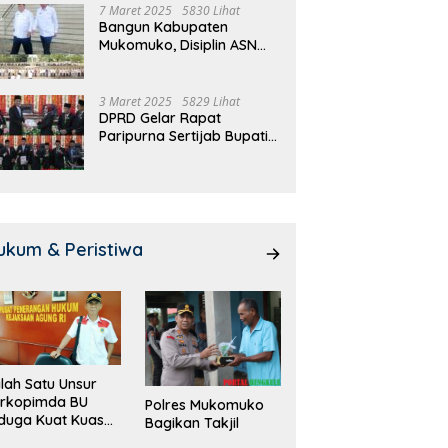
7 Maret 2025
5830 Lihat
Bangun Kabupaten
Mukomuko, Disiplin ASN
dan Pelayanan
Ditingkatkan!
3 Maret 2025
5829 Lihat
DPRD Gelar Rapat
Paripurna Sertijab Bupati
dan Wakil Bupati
Mukomuko
ukum & Peristiwa
lah Satu Unsur
orkopimda BU
Polres Mukomuko
duga Kuat Kuasai
Bagikan Takjil
han Milik