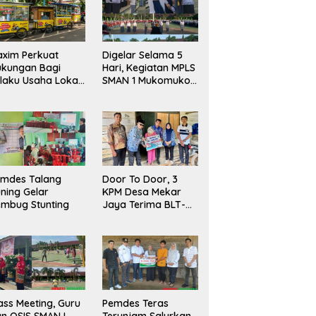
xim Perkuat
Digelar Selama 5
ukungan Bagi
Hari, Kegiatan MPLS
laku Usaha Lokal
SMAN 1 Mukomuko
 Bengkulu dengan
Berlangsung Sukses
ningkatkan
ang Publik dan
bersihan Pasar
emdes Talang
Door To Door, 3
ning Gelar
KPM Desa Mekar
mbug Stunting
Jaya Terima BLT-
DD!
ass Meeting, Guru
Pemdes Teras
n OSIS SMAN I
Terunjam Salurkan