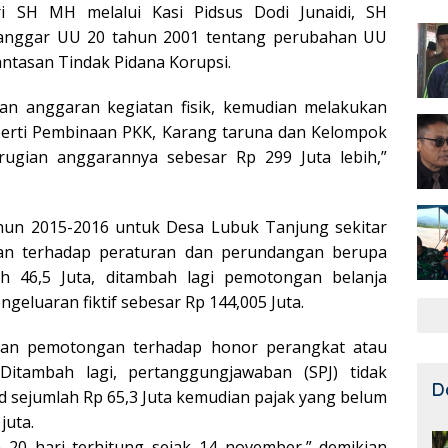
i SH MH melalui Kasi Pidsus Dodi Junaidi, SH
anggar UU 20 tahun 2001 tentang perubahan UU
ntasan Tindak Pidana Korupsi.
n anggaran kegiatan fisik, kemudian melakukan
eperti Pembinaan PKK, Karang taruna dan Kelompok
erugian anggarannya sebesar Rp 299 Juta lebih,”
hun 2015-2016 untuk Desa Lubuk Tanjung sekitar
uhan terhadap peraturan dan perundangan berupa
h 46,5 Juta, ditambah lagi pemotongan belanja
geluaran fiktif sebesar Rp 144,005 Juta.
ukan pemotongan terhadap honor perangkat atau
Ditambah lagi, pertanggungjawaban (SPJ) tidak
D
id sejumlah Rp 65,3 Juta kemudian pajak yang belum
juta.
20 hari terhitung sejak 14 november,” demikian