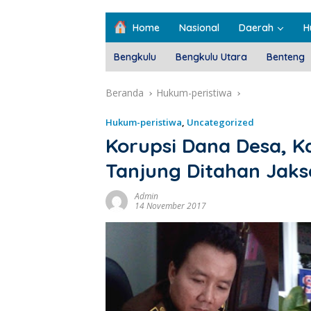
Home
Nasional
Daerah
H
Bengkulu
Bengkulu Utara
Benteng
Beranda
Hukum-peristiwa
Hukum-peristiwa
,
Uncategorized
Korupsi Dana Desa, 
Tanjung Ditahan Jaks
Admin
14 November 2017