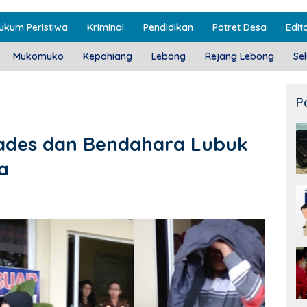
ukum Peristiwa
Kriminal
Pendidikan
Potret Desa
Edito
Mukomuko
Kepahiang
Lebong
Rejang Lebong
Se
P
Kades dan Bendahara Lubuk
a