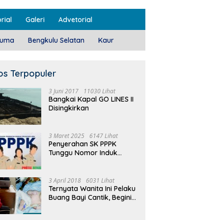
rial
Galeri
Advetorial
luma
Bengkulu Selatan
Kaur
os Terpopuler
3 Juni 2017
11030 Lihat
Bangkai Kapal GO LINES II
Disingkirkan
3 Maret 2025
6147 Lihat
Penyerahan SK PPPK
Tunggu Nomor Induk
Selesai
3 April 2018
6031 Lihat
Ternyata Wanita Ini Pelaku
Buang Bayi Cantik, Begini
Pengakuannya