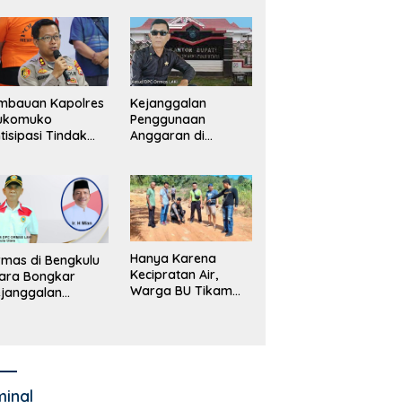
merintah, Ormas
ki Lapor
ejagung
mbauan Kapolres
Kejanggalan
ukomuko
Penggunaan
tisipasi Tindak
Anggaran di
dana
Masing-Masing OPD
erdagangan
di Bengkulu Utara
rang
Bakal Dibongkar
Hanya Karena
mas di Bengkulu
Kecipratan Air,
ara Bongkar
Warga BU Tikam
janggalan
Pengemudi Hingga
kayaan Bupati
Tewas
an dan Anggaran
jumlah OPD
minal