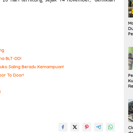
Ma
D
Pe
di
Me
Ru
ng
Ke
ma BLT-DD!
omuko Saling Beradu Kemampuan!
or To Door!
P
Ku
Re
I
Cl
da