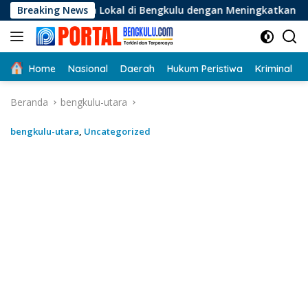
Langsung
Lokal di Bengkulu dengan Meningkatkan Ruang Publik dan Keb
Breaking News
ke
konten
Home
Nasional
Daerah
Hukum Peristiwa
Kriminal
Beranda
bengkulu-utara
bengkulu-utara
,
Uncategorized