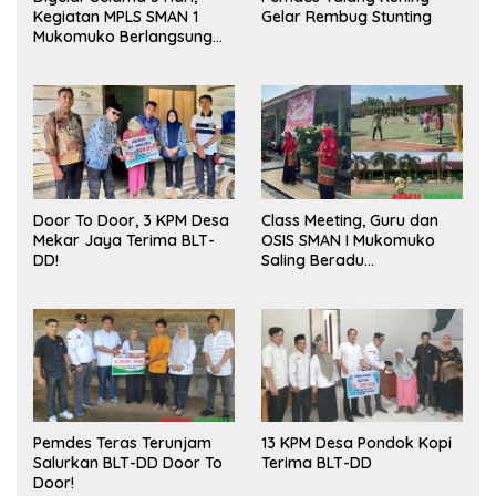
Kegiatan MPLS SMAN 1
Gelar Rembug Stunting
Mukomuko Berlangsung
Sukses
Door To Door, 3 KPM Desa
Class Meeting, Guru dan
Mekar Jaya Terima BLT-
OSIS SMAN I Mukomuko
DD!
Saling Beradu
Kemampuan!
Pemdes Teras Terunjam
13 KPM Desa Pondok Kopi
Salurkan BLT-DD Door To
Terima BLT-DD
Door!