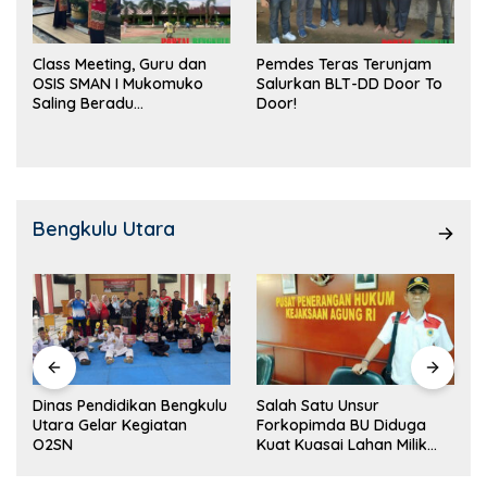
Class Meeting, Guru dan
Pemdes Teras Terunjam
OSIS SMAN I Mukomuko
Salurkan BLT-DD Door To
Saling Beradu
Door!
Kemampuan!
Bengkulu Utara
Dinas Pendidikan Bengkulu
Salah Satu Unsur
Utara Gelar Kegiatan
Forkopimda BU Diduga
O2SN
Kuat Kuasai Lahan Milik
Pemerintah, Ormas Laki
Lapor Kejagung