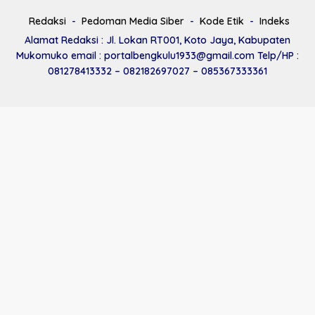
Redaksi
Pedoman Media Siber
Kode Etik
Indeks
Alamat Redaksi : Jl. Lokan RT001, Koto Jaya, Kabupaten
Mukomuko email : portalbengkulu1933@gmail.com Telp/HP :
081278413332 – 082182697027 – 085367333361