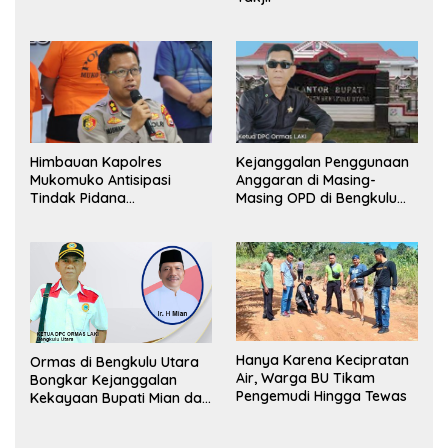
Pemerintah, Ormas Laki
Lapor Kejagung
Himbauan Kapolres
Kejanggalan Penggunaan
Mukomuko Antisipasi
Anggaran di Masing-
Tindak Pidana
Masing OPD di Bengkulu
Perdagangan Orang
Utara Bakal Dibongkar
Hanya Karena Kecipratan
Ormas di Bengkulu Utara
Air, Warga BU Tikam
Bongkar Kejanggalan
Pengemudi Hingga Tewas
Kekayaan Bupati Mian dan
Anggaran Sejumlah OPD