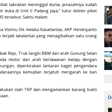
akibat tabrakan meninggal dunia, jenazahnya sudah
 duka di Unit II Padang Jaya,” tutur dokter piket
RS tersebut, Sabtu malam.
a Vishnu SIk melalui Kasatlantas, AKP Hendriyanto
 terjadi lakalantas yang menagibatkan satu orang
bak Rejo, Truk tangki BBM dari arah Gunung Selan
eda motor dari arah berlawanan melaju dengan
tikungan, diperkirakan lantaran kaget pengendara
endaraannya kemudian terjatuh mengarah ke ban
melakukan olah TKP dan mengamankan barang bukti
kaan.
D