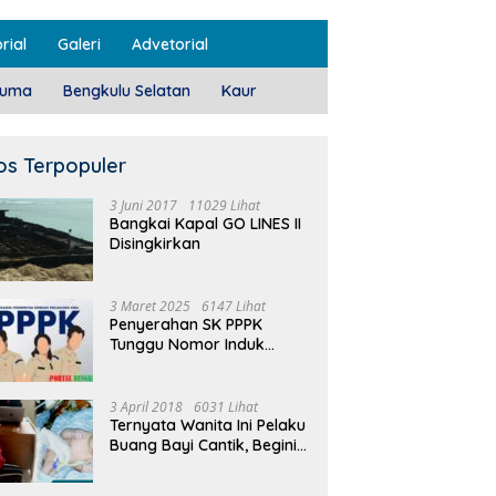
rial
Galeri
Advetorial
luma
Bengkulu Selatan
Kaur
os Terpopuler
3 Juni 2017
11029 Lihat
Bangkai Kapal GO LINES II
Disingkirkan
3 Maret 2025
6147 Lihat
Penyerahan SK PPPK
Tunggu Nomor Induk
Selesai
3 April 2018
6031 Lihat
Ternyata Wanita Ini Pelaku
Buang Bayi Cantik, Begini
Pengakuannya