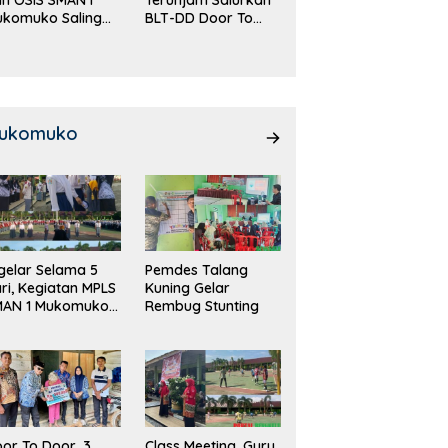
ukomuko Saling
BLT-DD Door To
eradu
Door!
emampuan!
ukomuko
gelar Selama 5
Pemdes Talang
ri, Kegiatan MPLS
Kuning Gelar
MAN 1 Mukomuko
Rembug Stunting
rlangsung Sukses
or To Door, 3
Class Meeting, Guru