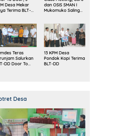
PM Desa Mekar
dan OSIS SMAN I
ya Terima BLT-
Mukomuko Saling
!
Beradu
Kemampuan!
mdes Teras
13 KPM Desa
runjam Salurkan
Pondok Kopi Terima
T-DD Door To
BLT-DD
or!
otret Desa