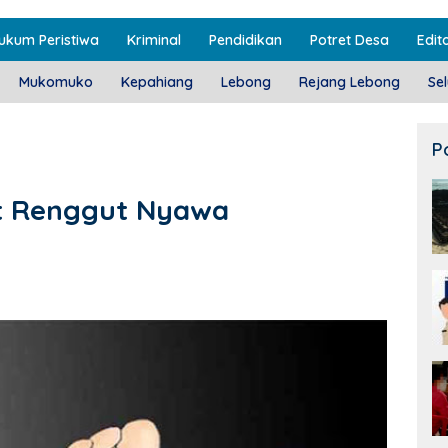
ukum Peristiwa
Kriminal
Pendidikan
Potret Desa
Edito
Mukomuko
Kepahiang
Lebong
Rejang Lebong
Se
P
ut Renggut Nyawa