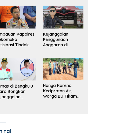
merintah, Ormas
ki Lapor
ejagung
mbauan Kapolres
Kejanggalan
ukomuko
Penggunaan
tisipasi Tindak
Anggaran di
dana
Masing-Masing OPD
erdagangan
di Bengkulu Utara
rang
Bakal Dibongkar
Hanya Karena
mas di Bengkulu
Kecipratan Air,
ara Bongkar
Warga BU Tikam
janggalan
Pengemudi Hingga
kayaan Bupati
Tewas
an dan Anggaran
jumlah OPD
minal