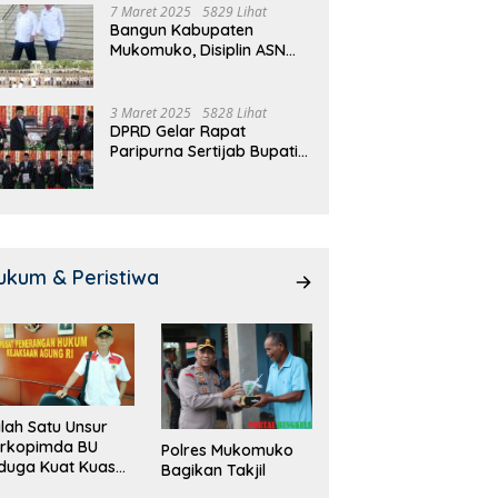
7 Maret 2025
5829 Lihat
Bangun Kabupaten
Mukomuko, Disiplin ASN
dan Pelayanan
Ditingkatkan!
3 Maret 2025
5828 Lihat
DPRD Gelar Rapat
Paripurna Sertijab Bupati
dan Wakil Bupati
Mukomuko
ukum & Peristiwa
lah Satu Unsur
orkopimda BU
Polres Mukomuko
duga Kuat Kuasai
Bagikan Takjil
han Milik