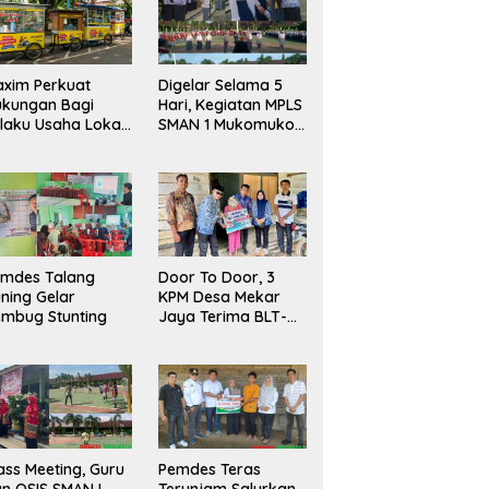
xim Perkuat
Digelar Selama 5
ukungan Bagi
Hari, Kegiatan MPLS
laku Usaha Lokal
SMAN 1 Mukomuko
 Bengkulu dengan
Berlangsung Sukses
ningkatkan
ang Publik dan
bersihan Pasar
emdes Talang
Door To Door, 3
ning Gelar
KPM Desa Mekar
mbug Stunting
Jaya Terima BLT-
DD!
ass Meeting, Guru
Pemdes Teras
n OSIS SMAN I
Terunjam Salurkan