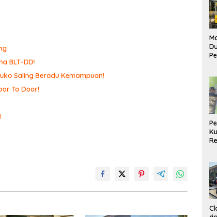
Ma
D
ng
Pe
ma BLT-DD!
di
Me
omuko Saling Beradu Kemampuan!
Ru
or To Door!
Ke
I
P
Ku
Re
Cl
da