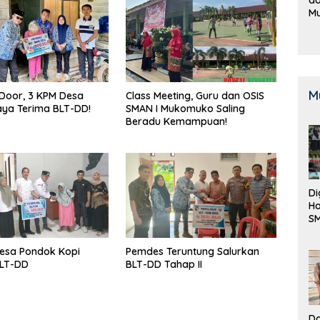
M
B
K
M
Door, 3 KPM Desa
Class Meeting, Guru dan OSIS
ya Terima BLT-DD!
SMAN I Mukomuko Saling
Beradu Kemampuan!
Di
Ha
S
Be
esa Pondok Kopi
Pemdes Teruntung Salurkan
BLT-DD
BLT-DD Tahap II
Do