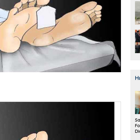
H
Sa
F
Di
La