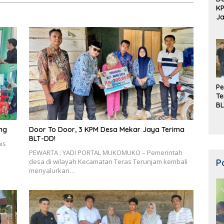
K
Ja
DD
Pe
Te
BL
Do
ng
Door To Door, 3 KPM Desa Mekar Jaya Terima
BLT-DD!
is
PEWARTA : YADI PORTAL MUKOMUKO – Pemerintah
P
desa di wilayah Kecamatan Teras Terunjam kembali
menyalurkan…