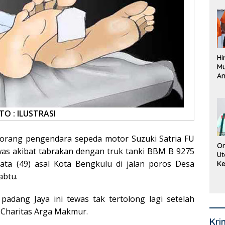
Pe
La
K
Hi
M
An
Pi
P
O
TO : ILUSTRASI
orang pengendara sepeda motor Suzuki Satria FU
Or
ewas akibat tabrakan dengan truk tanki BBM B 9275
Ut
ta (49) asal Kota Bengkulu di jalan poros Desa
Ke
Ke
abtu.
Mi
Se
padang Jaya ini tewas tak tertolong lagi setelah
 Charitas Arga Makmur.
Kri