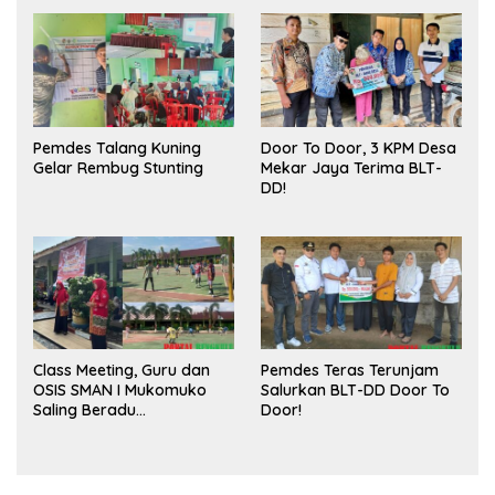
Publik dan Kebersihan
Pasar
Pemdes Talang Kuning
Door To Door, 3 KPM Desa
Gelar Rembug Stunting
Mekar Jaya Terima BLT-
DD!
Class Meeting, Guru dan
Pemdes Teras Terunjam
OSIS SMAN I Mukomuko
Salurkan BLT-DD Door To
Saling Beradu
Door!
Kemampuan!