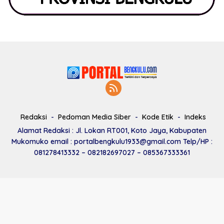
Redaksi
Pedoman Media Siber
Kode Etik
Indeks
Alamat Redaksi : Jl. Lokan RT001, Koto Jaya, Kabupaten
Mukomuko email : portalbengkulu1933@gmail.com Telp/HP :
081278413332 – 082182697027 – 085367333361