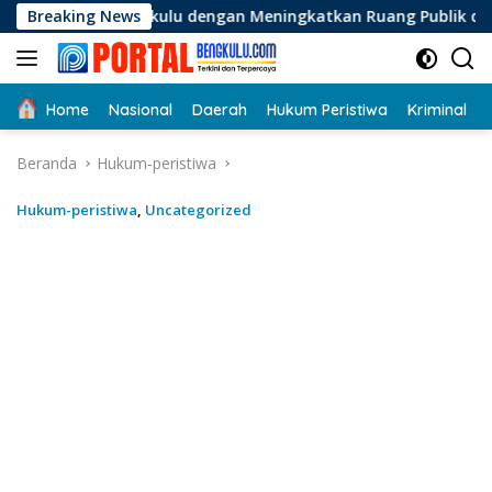
Langsung
kulu dengan Meningkatkan Ruang Publik dan Kebersihan Pasar
Breaking News
ke
konten
Home
Nasional
Daerah
Hukum Peristiwa
Kriminal
Beranda
Hukum-peristiwa
Hukum-peristiwa
,
Uncategorized