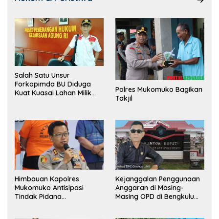
Salah Satu Unsur
Forkopimda BU Diduga
Polres Mukomuko Bagikan
Kuat Kuasai Lahan Milik
Takjil
Pemerintah, Ormas Laki
Lapor Kejagung
Himbauan Kapolres
Kejanggalan Penggunaan
Mukomuko Antisipasi
Anggaran di Masing-
Tindak Pidana
Masing OPD di Bengkulu
Perdagangan Orang
Utara Bakal Dibongkar