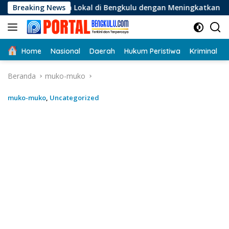
Langsung
Lokal di Bengkulu dengan Meningkatkan Ruang Publik dan Kebe
Breaking News
ke
konten
Home
Nasional
Daerah
Hukum Peristiwa
Kriminal
Beranda
muko-muko
muko-muko
,
Uncategorized