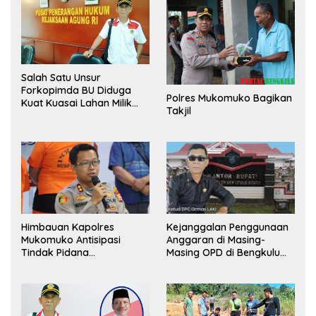
Salah Satu Unsur
Forkopimda BU Diduga
Polres Mukomuko Bagikan
Kuat Kuasai Lahan Milik
Takjil
Pemerintah, Ormas Laki
Lapor Kejagung
Himbauan Kapolres
Kejanggalan Penggunaan
Mukomuko Antisipasi
Anggaran di Masing-
Tindak Pidana
Masing OPD di Bengkulu
Perdagangan Orang
Utara Bakal Dibongkar