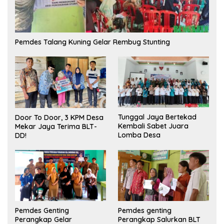
Pemdes Talang Kuning Gelar Rembug Stunting
Tunggal Jaya Bertekad
Door To Door, 3 KPM Desa
Kembali Sabet Juara
Mekar Jaya Terima BLT-
Lomba Desa
DD!
Pemdes Genting
Pemdes genting
Perangkap Gelar
Perangkap Salurkan BLT