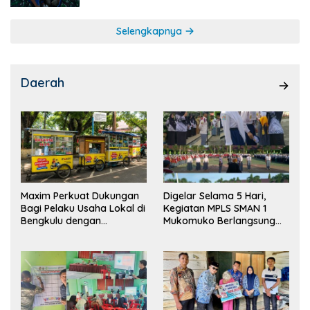
Selengkapnya
Daerah
Maxim Perkuat Dukungan
Digelar Selama 5 Hari,
Bagi Pelaku Usaha Lokal di
Kegiatan MPLS SMAN 1
Bengkulu dengan
Mukomuko Berlangsung
Meningkatkan Ruang
Sukses
Publik dan Kebersihan
Pasar