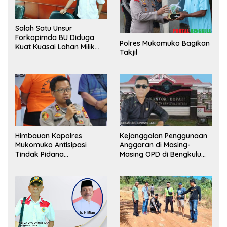
Salah Satu Unsur
Forkopimda BU Diduga
Polres Mukomuko Bagikan
Kuat Kuasai Lahan Milik
Takjil
Pemerintah, Ormas Laki
Lapor Kejagung
Himbauan Kapolres
Kejanggalan Penggunaan
Mukomuko Antisipasi
Anggaran di Masing-
Tindak Pidana
Masing OPD di Bengkulu
Perdagangan Orang
Utara Bakal Dibongkar