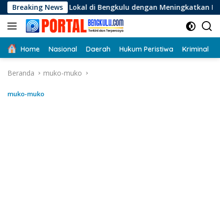
Langsung
Lokal di Bengkulu dengan Meningkatkan Ruang Publik dan Keb
Breaking News
ke
konten
Home
Nasional
Daerah
Hukum Peristiwa
Kriminal
Beranda
muko-muko
muko-muko