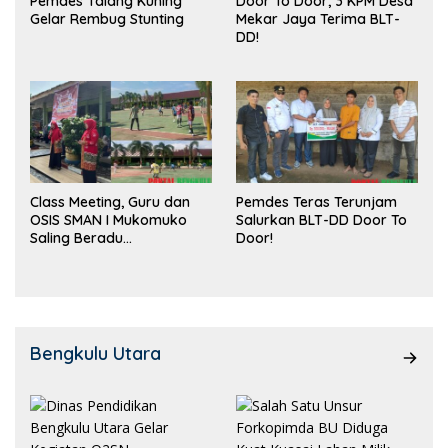
Pemdes Talang Kuning
Door To Door, 3 KPM Desa
Gelar Rembug Stunting
Mekar Jaya Terima BLT-
DD!
Class Meeting, Guru dan
Pemdes Teras Terunjam
OSIS SMAN I Mukomuko
Salurkan BLT-DD Door To
Saling Beradu
Door!
Kemampuan!
Bengkulu Utara