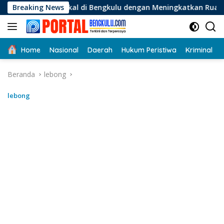
Langsung
kal di Bengkulu dengan Meningkatkan Ruang Publik dan Keber
Breaking News
ke
konten
Home
Nasional
Daerah
Hukum Peristiwa
Kriminal
Beranda
lebong
lebong