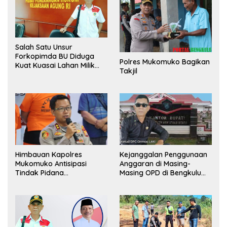
Salah Satu Unsur
Forkopimda BU Diduga
Polres Mukomuko Bagikan
Kuat Kuasai Lahan Milik
Takjil
Pemerintah, Ormas Laki
Lapor Kejagung
Himbauan Kapolres
Kejanggalan Penggunaan
Mukomuko Antisipasi
Anggaran di Masing-
Tindak Pidana
Masing OPD di Bengkulu
Perdagangan Orang
Utara Bakal Dibongkar