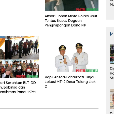
M
B
K
Ansori Johan Minta Polres Usut
Tuntas Kasus Dugaan
Penyimpangan Dana PIP
M
Di
Ha
Kopli Ansori-Fahrurrozi Tinjau
S
Lokasi MT-2 Desa Talang Liak
Be
sori Serahkan BLT-DD
2
en, Babinsa dan
amtibmas Pandu KPM
Do