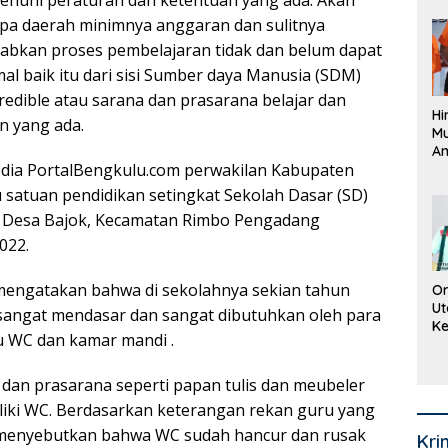
menuhi peraturan dan ketentuan yang ada. Akan
Pe
apa daerah minimnya anggaran dan sulitnya
La
K
babkan proses pembelajaran tidak dan belum dapat
al baik itu dari sisi Sumber daya Manusia (SDM)
redible atau sarana dan prasarana belajar dan
Hi
n yang ada.
M
An
ia PortalBengkulu.com perwakilan Kabupaten
Pi
P
u satuan pendidikan setingkat Sekolah Dasar (SD)
O
i Desa Bajok, Kecamatan Rimbo Pengadang
022.
 mengatakan bahwa di sekolahnya sekian tahun
Or
Ut
g sangat mendasar dan sangat dibutuhkan oleh para
Ke
tu WC dan kamar mandi .
Ke
Mi
Se
dan prasarana seperti papan tulis dan meubeler
iliki WC. Berdasarkan keterangan rekan guru yang
i, menyebutkan bahwa WC sudah hancur dan rusak
Kri