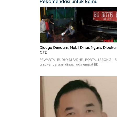
Rekomendasi untuk kamu
Diduga Dendam, Mobil Dinas Nyaris Dibaka
OTD
PEWARTA : RUDHY M FADHEL PORTAL LEBONG – S
unit kendaraan dinas roda empat BD…