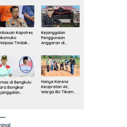
merintah, Ormas
ki Lapor
ejagung
mbauan Kapolres
Kejanggalan
ukomuko
Penggunaan
tisipasi Tindak
Anggaran di
dana
Masing-Masing OPD
erdagangan
di Bengkulu Utara
rang
Bakal Dibongkar
Hanya Karena
mas di Bengkulu
Kecipratan Air,
ara Bongkar
Warga BU Tikam
janggalan
Pengemudi Hingga
kayaan Bupati
Tewas
an dan Anggaran
jumlah OPD
minal