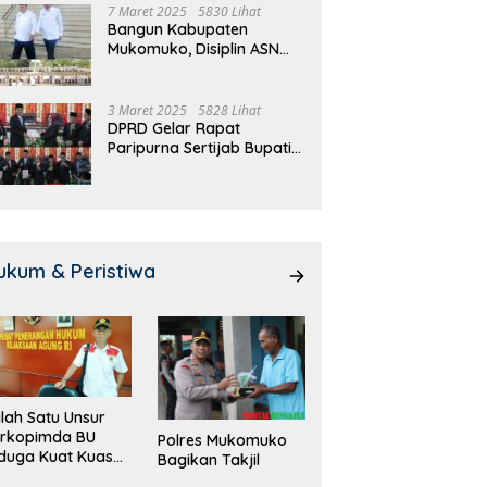
7 Maret 2025
5830 Lihat
Bangun Kabupaten
Mukomuko, Disiplin ASN
dan Pelayanan
Ditingkatkan!
3 Maret 2025
5828 Lihat
DPRD Gelar Rapat
Paripurna Sertijab Bupati
dan Wakil Bupati
Mukomuko
ukum & Peristiwa
lah Satu Unsur
orkopimda BU
Polres Mukomuko
duga Kuat Kuasai
Bagikan Takjil
han Milik