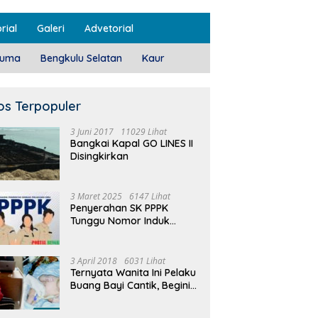
rial
Galeri
Advetorial
luma
Bengkulu Selatan
Kaur
os Terpopuler
3 Juni 2017
11029 Lihat
Bangkai Kapal GO LINES II
Disingkirkan
3 Maret 2025
6147 Lihat
Penyerahan SK PPPK
Tunggu Nomor Induk
Selesai
3 April 2018
6031 Lihat
Ternyata Wanita Ini Pelaku
Buang Bayi Cantik, Begini
Pengakuannya