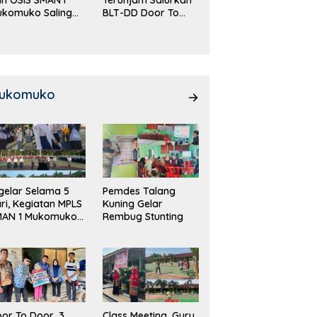
ukomuko Saling
BLT-DD Door To
eradu
Door!
emampuan!
ukomuko
gelar Selama 5
Pemdes Talang
ri, Kegiatan MPLS
Kuning Gelar
MAN 1 Mukomuko
Rembug Stunting
rlangsung Sukses
or To Door, 3
Class Meeting, Guru