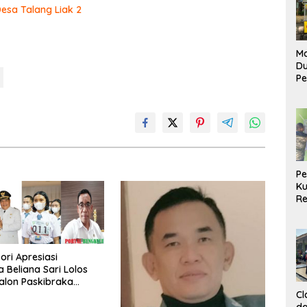
Desa Talang Liak 2
Ma
D
Pe
di
Me
Ru
Ke
P
Ku
Re
ori Apresiasi
Beliana Sari Lolos
Calon Paskibraka
Cl
da