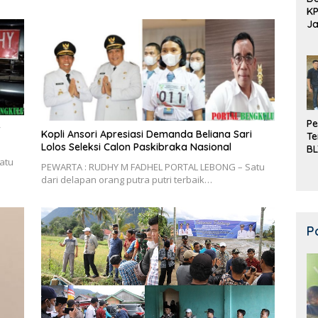
K
Ja
DD
Pe
r
Kopli Ansori Apresiasi Demanda Beliana Sari
Te
Lolos Seleksi Calon Paskibraka Nasional
BL
Do
atu
PEWARTA : RUDHY M FADHEL PORTAL LEBONG – Satu
dari delapan orang putra putri terbaik…
P