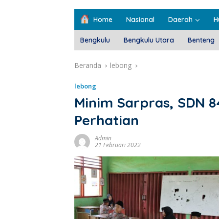
Home
Nasional
Daerah
H
Bengkulu
Bengkulu Utara
Benteng
Beranda
lebong
lebong
Minim Sarpras, SDN 8
Perhatian
Admin
21 Februari 2022