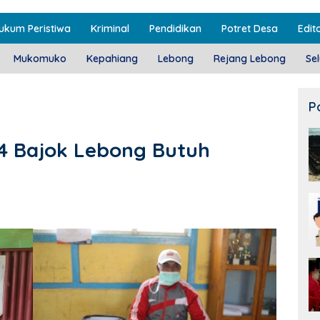
ukum Peristiwa
Kriminal
Pendidikan
Potret Desa
Edito
Mukomuko
Kepahiang
Lebong
Rejang Lebong
Se
P
4 Bajok Lebong Butuh