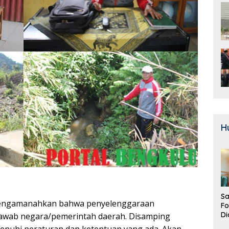
H
Sa
ngamanahkan bahwa penyelenggaraan
F
Di
jawab negara/pemerintah daerah. Disamping
La