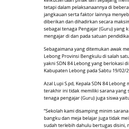
keikutsertaan pihak lain sepajang me
tetapi dalam pelaksanaannya di beber
jangkauan serta faktor lainnya menye
diberikan dan dihadirkan secara maksim
sebagai tenaga Pengajar (Guru) yang k
mengajar di dan pada satuan pendidika
Sebagaimana yang ditemukan awak med
Lebong Provinsi Bengkulu di salah sat
yakni SDN 84 Lebong yang berlokasi d
Kabupaten Lebong pada Sabtu 19/02/2
Azal Lupi S.pd, Kepala SDN 84 Lebong
terakhir ini tidak memiliki sarana yan
tenaga pengajar (Guru) juga siswa yai
“Sekolah kami disamping minim sarana 
bangku dan meja belajar juga tidak me
sudah terlebih dahulu bertugas disin