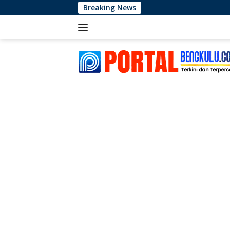
Langsung
Breaking News
Max
ke
konten