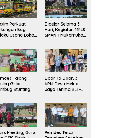
xim Perkuat
Digelar Selama 5
ukungan Bagi
Hari, Kegiatan MPLS
laku Usaha Lokal
SMAN 1 Mukomuko
 Bengkulu dengan
Berlangsung Sukses
ningkatkan
ang Publik dan
bersihan Pasar
emdes Talang
Door To Door, 3
ning Gelar
KPM Desa Mekar
mbug Stunting
Jaya Terima BLT-
DD!
ass Meeting, Guru
Pemdes Teras
n OSIS SMAN I
Terunjam Salurkan