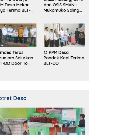
PM Desa Mekar
dan OSIS SMAN I
ya Terima BLT-
Mukomuko Saling
!
Beradu
Kemampuan!
mdes Teras
13 KPM Desa
runjam Salurkan
Pondok Kopi Terima
T-DD Door To
BLT-DD
or!
otret Desa