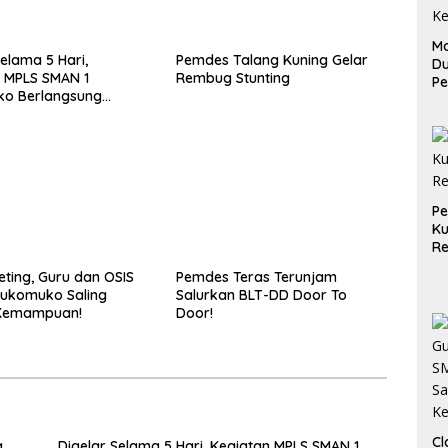
Ma
Selama 5 Hari,
Pemdes Talang Kuning Gelar
D
 MPLS SMAN 1
Rembug Stunting
Pe
o Berlangsung
di
Me
Ru
Ke
P
Ku
Re
eting, Guru dan OSIS
Pemdes Teras Terunjam
Mukomuko Saling
Salurkan BLT-DD Door To
Kemampuan!
Door!
Cl
a
Digelar Selama 5 Hari, Kegiatan MPLS SMAN 1