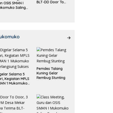
BLT-DD Door To
n OSIS SMAN I
Door!
ukomuko Saling
eradu
emampuan!
ukomuko
Pemdes Talang
Kuning Gelar
gelar Selama 5
Rembug Stunting
ri, Kegiatan MPLS
MAN 1 Mukomuko
rlangsung Sukses