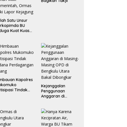
Bagikan Takjil
lah Satu Unsur
orkopimda BU
duga Kuat Kuasai
han Milik
merintah, Ormas
ki Lapor
ejagung
mbauan Kapolres
ukomuko
Kejanggalan
tisipasi Tindak
Penggunaan
dana
Anggaran di
erdagangan
Masing-Masing OPD
rang
di Bengkulu Utara
Bakal Dibongkar