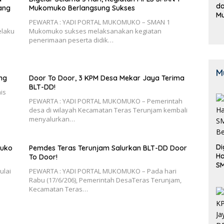
da
ang
Mukomuko Berlangsung Sukses
M
PEWARTA : YADI PORTAL MUKOMUKO – SMAN 1
B
elaku
Mukomuko sukses melaksanakan kegiatan
K
penerimaan peserta didik…
M
ng
Door To Door, 3 KPM Desa Mekar Jaya Terima
BLT-DD!
is
PEWARTA : YADI PORTAL MUKOMUKO – Pemerintah
desa di wilayah Kecamatan Teras Terunjam kembali
menyalurkan…
Di
muko
Pemdes Teras Terunjam Salurkan BLT-DD Door
Ha
To Door!
S
ulai
PEWARTA : YADI PORTAL MUKOMUKO – Pada hari
Be
Rabu (17/6/206), Pemerintah DesaTeras Terunjam,
Kecamatan Teras…