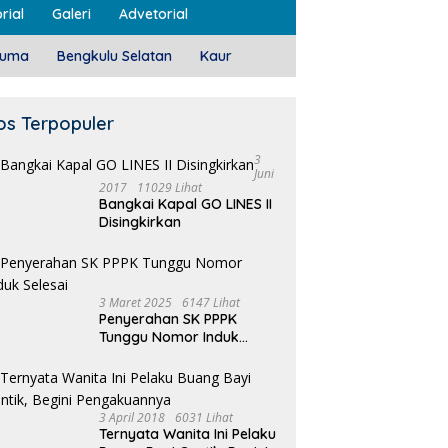
rial
Galeri
Advetorial
luma
Bengkulu Selatan
Kaur
os Terpopuler
3
Juni
2017
11029 Lihat
Bangkai Kapal GO LINES II
Disingkirkan
3 Maret 2025
6147 Lihat
Penyerahan SK PPPK
Tunggu Nomor Induk
Selesai
3 April 2018
6031 Lihat
Ternyata Wanita Ini Pelaku