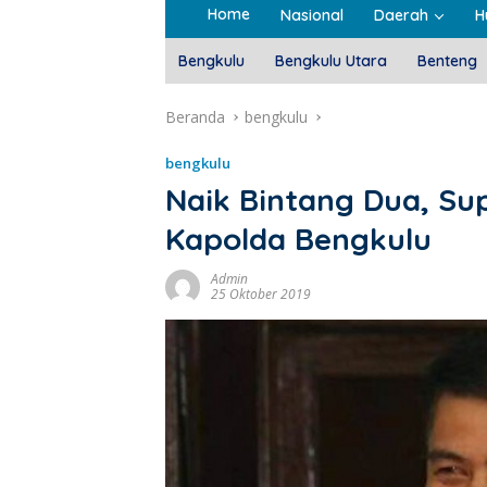
Home
Nasional
Daerah
H
Bengkulu
Bengkulu Utara
Benteng
Beranda
bengkulu
bengkulu
Naik Bintang Dua, S
Kapolda Bengkulu
Admin
25 Oktober 2019