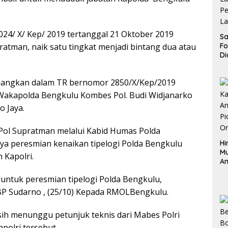
24/ X/ Kep/ 2019 tertanggal 21 Oktober 2019
Sa
F
ratman, naik satu tingkat menjadi bintang dua atau
Di
La
Pe
dituangkan dalam TR bernomor 2850/X/Kep/2019
La
K
d Wakapolda Bengkulu Kombes Pol. Budi Widjanarko
o Jaya.
Pol Supratman melalui Kabid Humas Polda
a peresmian kenaikan tipelogi Polda Bengkulu
Hi
M
 Kapolri.
An
Pi
i untuk peresmian tipelogi Polda Bengkulu,
P
O
P Sudarno , (25/10) Kepada RMOLBengkulu.
asih menunggu petunjuk teknis dari Mabes Polri
polri tersebut.