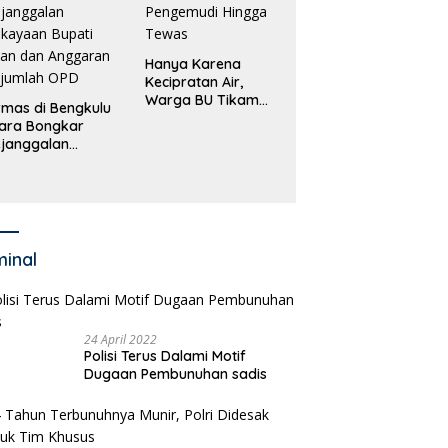
Hanya Karena
Kecipratan Air,
Warga BU Tikam
mas di Bengkulu
Pengemudi Hingga
ara Bongkar
Tewas
janggalan
kayaan Bupati
an dan Anggaran
jumlah OPD
minal
24 April 2022
Polisi Terus Dalami Motif
Dugaan Pembunuhan sadis