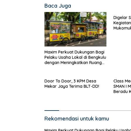
Baca Juga
Digelar 
Kegiatan
Mukomuk
Sukses
Maxim Perkuat Dukungan Bagi
Pelaku Usaha Lokal di Bengkulu
dengan Meningkatkan Ruang
Publik dan Kebersihan Pasar
Door To Door, 3 KPM Desa
Class Me
Mekar Jaya Terima BLT-DD!
SMAN I 
Beradu 
Rekomendasi untuk kamu
Maxim Perkuat Dukungan Bagi Pelaku Usah