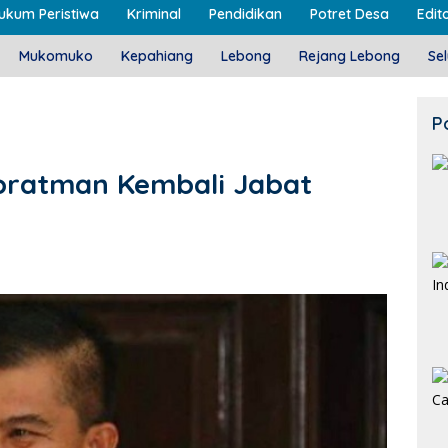
ukum Peristiwa
Kriminal
Pendidikan
Potret Desa
Edito
Mukomuko
Kepahiang
Lebong
Rejang Lebong
Se
P
upratman Kembali Jabat