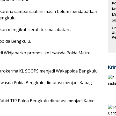
 karena sampai saat ini masih belum mendapatkan
engkulu.
Or
kan mengikuti serah terima jabatan :
Ut
Ke
apolda Bengkulu.
Ke
Mi
Se
i Widjanarko promosi ke Irwasda Polda Metro
Kri
i Karokerma KL SOOPS menjadi Wakapolda Bengkulu.
Itwasda Polda Bengkulu dimutasi menjadi Kabag
abid TIP Polda Bengkulu dimutasi menjadi Kabid