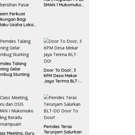
SMAN 1 Mukomuko
Berlangsung Sukses
xim Perkuat
ukungan Bagi
laku Usaha Lokal
 Bengkulu dengan
ningkatkan
ang Publik dan
bersihan Pasar
emdes Talang
ning Gelar
Door To Door, 3
mbug Stunting
KPM Desa Mekar
Jaya Terima BLT-
DD!
Pemdes Teras
Terunjam Salurkan
ass Meeting, Guru