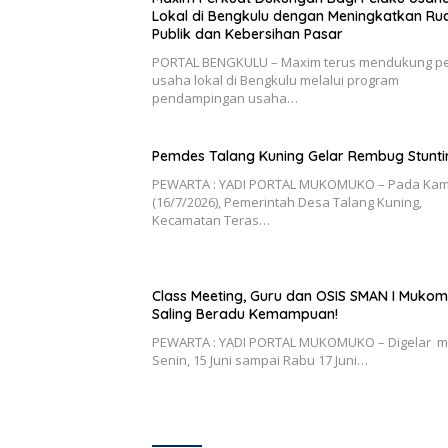
Lokal di Bengkulu dengan Meningkatkan Ru
Publik dan Kebersihan Pasar
PORTAL BENGKULU – Maxim terus mendukung p
usaha lokal di Bengkulu melalui program
pendampingan usaha…
Pemdes Talang Kuning Gelar Rembug Stunti
PEWARTA : YADI PORTAL MUKOMUKO – Pada Kam
(16/7/2026), Pemerintah Desa Talang Kuning,
Kecamatan Teras…
Class Meeting, Guru dan OSIS SMAN I Muko
Saling Beradu Kemampuan!
PEWARTA : YADI PORTAL MUKOMUKO – Digelar m
Senin, 15 Juni sampai Rabu 17 Juni…