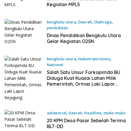
Kegiatan MPLS
bengkulu-utara
,
Daerah
,
Olahraga
,
pendidikan
5 Juni 2025
Dinas Pendidikan Bengkulu Utara
Gelar Kegiatan O2SN
bengkulu-utara
,
Hukum-peristiwa
,
Nasional
6 Mei 2025
Salah Satu Unsur Forkopimda BU
Diduga Kuat Kuasai Lahan Milik
Pemerintah, Ormas Laki Lapor
Kejagung
advetorial
,
Daerah
,
Headline
,
muko-muko
28 Maret 2025
20 KPM Desa Pasar Sebelah Terima
BLT-DD