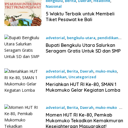
bengkulu
,
Berita
,
Daerah
,
Headline
,
Nasional
18 September 2025
5 Waktu Terbaik untuk Membeli
Tiket Pesawat ke Bali
advetorial
,
bengkulu-utara
,
pendidikan
15 Agustus 2025
Bupati Bengkulu Utara Salurkan
Seragam Gratis Untuk SD dan SMP
advetorial
,
Berita
,
Daerah
,
muko-muko
,
pendidikan
,
Uncategorized
15 Agustus 2025
Meriahkan HUT RI Ke-80, SMAN 1
Mukomuko Gelar Kegiatan Lomba
advetorial
,
Berita
,
Daerah
,
muko-muko
15
Agustus 2025
Momen HUT RI Ke-80, Pemkab
Mukomuko Tekadkan Kemakmuran
Kesejahteraan Masyarakat!