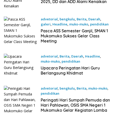
2025, DD dan ADD Alami Kenaikan
advetorial
,
bengkulu
,
Berita
,
Daerah
,
galeri
,
Headline
,
muko-muko
,
pendidikan
15 Desember 2024
Pasca ASS Semester Ganjil, SMAN 1
Mukomuko Sukses Gelar Class
Meeting
advetorial
,
Berita
,
Daerah
,
Headline
,
muko-muko
,
pendidikan
25 November 2024
Upacara Peringatan Hari Guru
Berlangsung Khidmat
advetorial
,
bengkulu
,
Berita
,
muko-muko
,
pendidikan
9 November 2024
Peringati Hari Sumpah Pemuda dan
Hari Pahlawan, OSIS SMA Negeri 1
Mukomuko Gelar Kegiatan Lomba