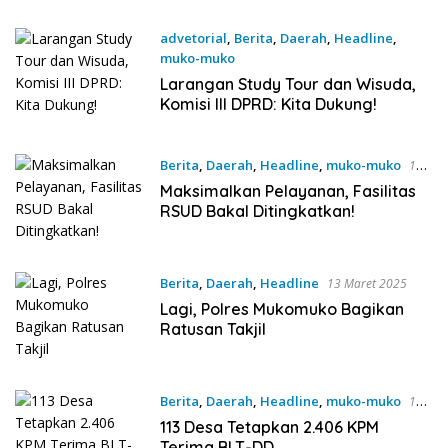
advetorial
,
Berita
,
Daerah
,
Headline
,
muko-muko
17 Maret 2025
Larangan Study Tour dan Wisuda,
Komisi III DPRD: Kita Dukung!
Berita
,
Daerah
,
Headline
,
muko-muko
13
Maret 2025
Maksimalkan Pelayanan, Fasilitas
RSUD Bakal Ditingkatkan!
Berita
,
Daerah
,
Headline
13 Maret 2025
Lagi, Polres Mukomuko Bagikan
Ratusan Takjil
Berita
,
Daerah
,
Headline
,
muko-muko
10
Maret 2025
113 Desa Tetapkan 2.406 KPM
Terima BLT-DD