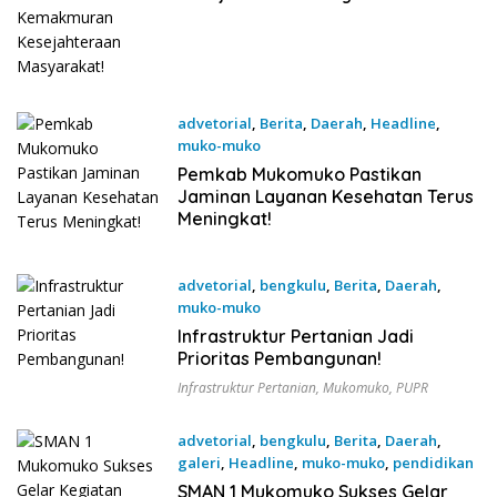
advetorial
,
Berita
,
Daerah
,
Headline
,
muko-muko
11 Agustus 2025
Pemkab Mukomuko Pastikan
Jaminan Layanan Kesehatan Terus
Meningkat!
advetorial
,
bengkulu
,
Berita
,
Daerah
,
muko-muko
7 Agustus 2025
Infrastruktur Pertanian Jadi
Prioritas Pembangunan!
Infrastruktur Pertanian
,
Mukomuko
,
PUPR
advetorial
,
bengkulu
,
Berita
,
Daerah
,
galeri
,
Headline
,
muko-muko
,
pendidikan
12 Juli 2025
SMAN 1 Mukomuko Sukses Gelar