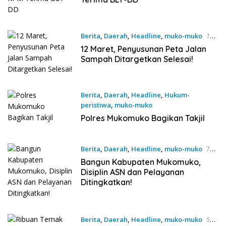
Berita
,
Daerah
,
Headline
,
muko-muko
10
Maret 2025
12 Maret, Penyusunan Peta Jalan
Sampah Ditargetkan Selesai!
Berita
,
Daerah
,
Headline
,
Hukum-
peristiwa
,
muko-muko
8 Maret 2025
Polres Mukomuko Bagikan Takjil
Berita
,
Daerah
,
Headline
,
muko-muko
7
Maret 2025
Bangun Kabupaten Mukomuko,
Disiplin ASN dan Pelayanan
Ditingkatkan!
Berita
,
Daerah
,
Headline
,
muko-muko
5