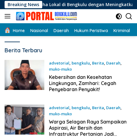
Langsung
laku Usaha Lokal di Bengkulu dengan Meningkatkan Ruang Pub
Breaking News
ke
konten
Home
Nasional
Daerah
Hukum Peristiwa
Kriminal
Portal
Berita Terbaru
Bengkulu
advetorial
,
bengkulu
,
Berita
,
Daerah
,
muko-muko
19 September 2025
Kebersihan dan Kesehatan
Lingkungan, Zamhari: Cegah
Penyebaran Penyakit!
advetorial
,
bengkulu
,
Berita
,
Daerah
,
muko-muko
19 September 2025
Warga Selagan Raya Sampaikan
Aspirasi, Air Bersih dan
Infrastruktur Pertanian Jadi