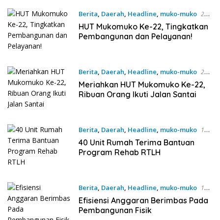
Berita
,
Daerah
,
Headline
,
muko-muko
24
Februari 2025
HUT Mukomuko Ke-22, Tingkatkan
Pembangunan dan Pelayanan!
Berita
,
Daerah
,
Headline
,
muko-muko
22
Februari 2025
Meriahkan HUT Mukomuko Ke-22,
Ribuan Orang Ikuti Jalan Santai
Berita
,
Daerah
,
Headline
,
muko-muko
17
Februari 2025
40 Unit Rumah Terima Bantuan
Program Rehab RTLH
Berita
,
Daerah
,
Headline
,
muko-muko
14
Februari 2025
Efisiensi Anggaran Berimbas Pada
Pembangunan Fisik