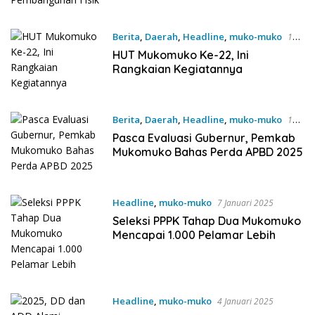
Berita
,
Daerah
,
Headline
,
muko-muko
12
Februari 2025
HUT Mukomuko Ke-22, Ini
Rangkaian Kegiatannya
Berita
,
Daerah
,
Headline
,
muko-muko
14
Januari 2025
Pasca Evaluasi Gubernur, Pemkab
Mukomuko Bahas Perda APBD 2025
Headline
,
muko-muko
7 Januari 2025
Seleksi PPPK Tahap Dua Mukomuko
Mencapai 1.000 Pelamar Lebih
Headline
,
muko-muko
4 Januari 2025