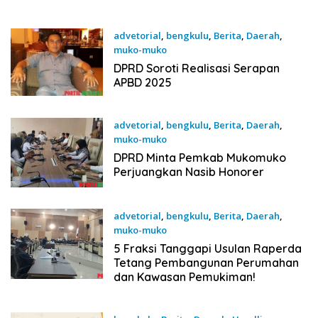
Prioritas!
advetorial
,
bengkulu
,
Berita
,
Daerah
,
muko-muko
19 September 2025
DPRD Soroti Realisasi Serapan
APBD 2025
advetorial
,
bengkulu
,
Berita
,
Daerah
,
muko-muko
19 September 2025
DPRD Minta Pemkab Mukomuko
Perjuangkan Nasib Honorer
advetorial
,
bengkulu
,
Berita
,
Daerah
,
muko-muko
19 September 2025
5 Fraksi Tanggapi Usulan Raperda
Tetang Pembangunan Perumahan
dan Kawasan Pemukiman!