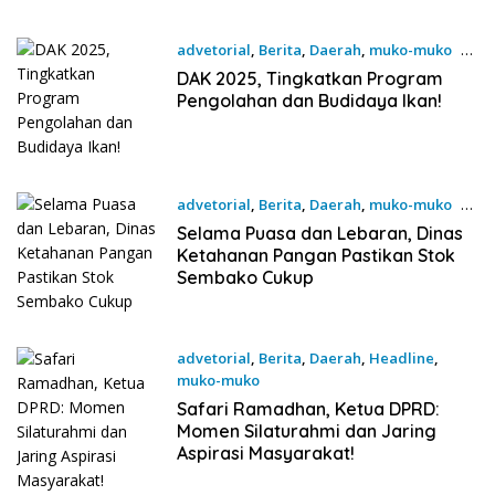
advetorial
,
Berita
,
Daerah
,
muko-muko
22
Maret 2025
DAK 2025, Tingkatkan Program
Pengolahan dan Budidaya Ikan!
advetorial
,
Berita
,
Daerah
,
muko-muko
22
Maret 2025
Selama Puasa dan Lebaran, Dinas
Ketahanan Pangan Pastikan Stok
Sembako Cukup
advetorial
,
Berita
,
Daerah
,
Headline
,
muko-muko
17 Maret 2025
Safari Ramadhan, Ketua DPRD:
Momen Silaturahmi dan Jaring
Aspirasi Masyarakat!