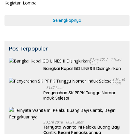
Selengkapnya
Pos Terpopuler
3 Juni 2017
11030
Lihat
Bangkai Kapal GO LINES II Disingkirkan
3 Maret
2025
6147 Lihat
Penyerahan SK PPPK Tunggu Nomor
Induk Selesai
3 April 2018
6031 Lihat
Ternyata Wanita Ini Pelaku Buang Bayi
Cantik, Begini Pengakuannya