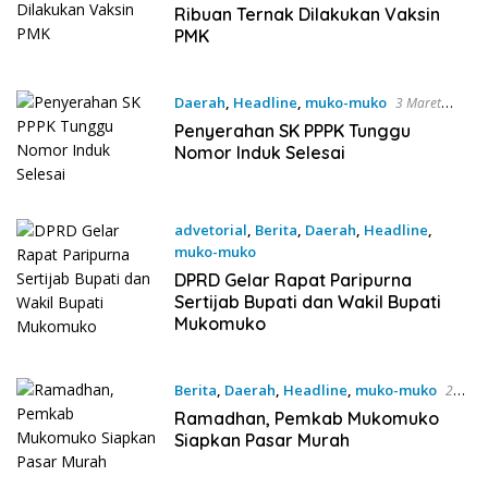
Maret 2025
Ribuan Ternak Dilakukan Vaksin
PMK
Daerah
,
Headline
,
muko-muko
3 Maret
2025
Penyerahan SK PPPK Tunggu
Nomor Induk Selesai
advetorial
,
Berita
,
Daerah
,
Headline
,
muko-muko
3 Maret 2025
DPRD Gelar Rapat Paripurna
Sertijab Bupati dan Wakil Bupati
Mukomuko
Berita
,
Daerah
,
Headline
,
muko-muko
28
Februari 2025
Ramadhan, Pemkab Mukomuko
Siapkan Pasar Murah