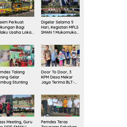
xim Perkuat
Digelar Selama 5
ukungan Bagi
Hari, Kegiatan MPLS
laku Usaha Lokal
SMAN 1 Mukomuko
 Bengkulu dengan
Berlangsung Sukses
ningkatkan
ang Publik dan
bersihan Pasar
emdes Talang
Door To Door, 3
ning Gelar
KPM Desa Mekar
mbug Stunting
Jaya Terima BLT-
DD!
ass Meeting, Guru
Pemdes Teras
n OSIS SMAN I
Terunjam Salurkan