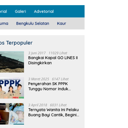
rial
Galeri
Advetorial
luma
Bengkulu Selatan
Kaur
os Terpopuler
3 Juni 2017
11029 Lihat
Bangkai Kapal GO LINES II
Disingkirkan
3 Maret 2025
6147 Lihat
Penyerahan SK PPPK
Tunggu Nomor Induk
Selesai
3 April 2018
6031 Lihat
Ternyata Wanita Ini Pelaku
Buang Bayi Cantik, Begini
Pengakuannya