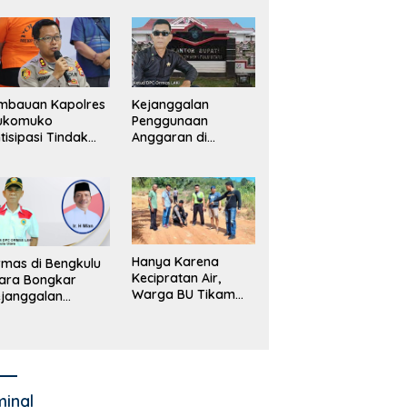
merintah, Ormas
ki Lapor
ejagung
mbauan Kapolres
Kejanggalan
ukomuko
Penggunaan
tisipasi Tindak
Anggaran di
dana
Masing-Masing OPD
erdagangan
di Bengkulu Utara
rang
Bakal Dibongkar
Hanya Karena
mas di Bengkulu
Kecipratan Air,
ara Bongkar
Warga BU Tikam
janggalan
Pengemudi Hingga
kayaan Bupati
Tewas
an dan Anggaran
jumlah OPD
minal