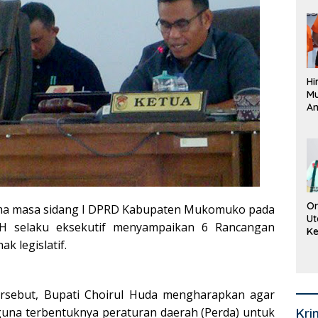
Pe
La
K
Hi
M
An
Pi
P
O
Or
ima masa sidang I DPRD Kabupaten Mukomuko pada
Ut
 SH selaku eksekutif menyampaikan 6 Rancangan
Ke
k legislatif.
Ke
Mi
Se
ersebut, Bupati Choirul Huda mengharapkan agar
na terbentuknya peraturan daerah (Perda) untuk
Kri