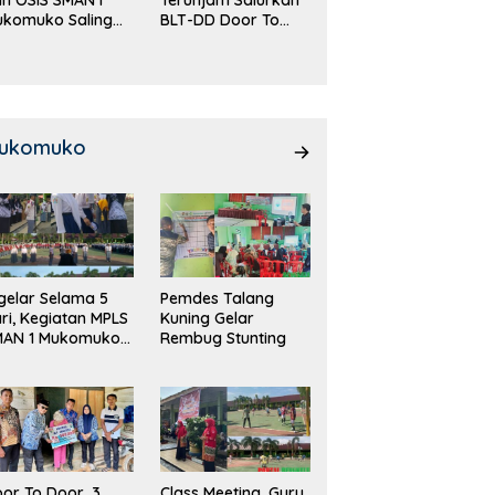
ukomuko Saling
BLT-DD Door To
eradu
Door!
emampuan!
ukomuko
gelar Selama 5
Pemdes Talang
ri, Kegiatan MPLS
Kuning Gelar
MAN 1 Mukomuko
Rembug Stunting
rlangsung Sukses
or To Door, 3
Class Meeting, Guru