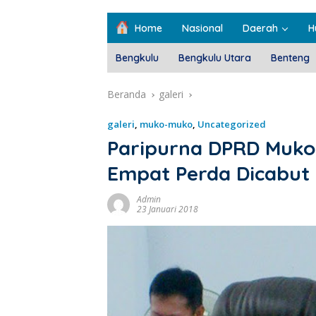
Home
Nasional
Daerah
H
Bengkulu
Bengkulu Utara
Benteng
Beranda
galeri
galeri
,
muko-muko
,
Uncategorized
Paripurna DPRD Muko
Empat Perda Dicabut
Admin
23 Januari 2018