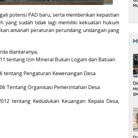
M
B
gali potensi PAD baru, serta memberikan kepastian
K
 yang sudah tidak lagi memiliki kekuatan hukum
akan amanah peraturan perundang undangan yang
M
da diantaranya,
11 tentang Izin Mineral Bukan Logam dan Batuan
06 tentang Pengaturan Kewenangan Desa
Di
06 Tentang Organisasi Pemerintahan Desa
Ha
S
Be
2012 tentang Kedudukan Keuangan Kepala Desa,
Do