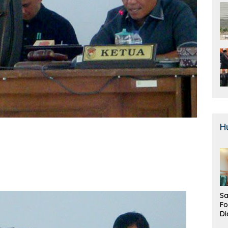
H
Sa
F
Di
La