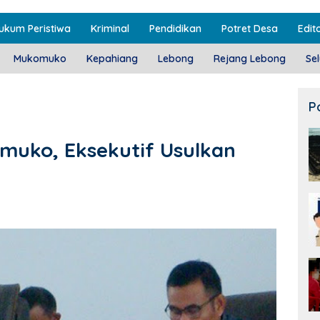
ukum Peristiwa
Kriminal
Pendidikan
Potret Desa
Edito
Mukomuko
Kepahiang
Lebong
Rejang Lebong
Se
P
muko, Eksekutif Usulkan