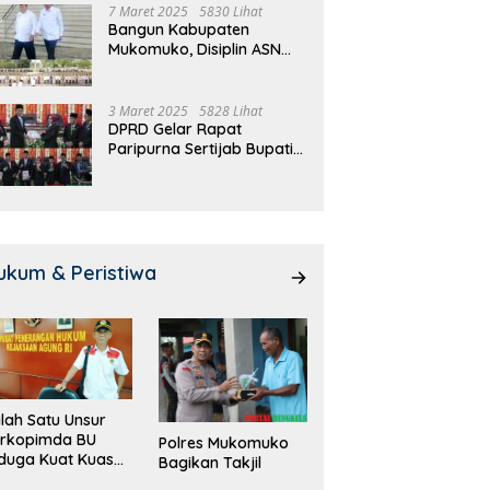
7 Maret 2025
5830 Lihat
Bangun Kabupaten
Mukomuko, Disiplin ASN
dan Pelayanan
Ditingkatkan!
3 Maret 2025
5828 Lihat
DPRD Gelar Rapat
Paripurna Sertijab Bupati
dan Wakil Bupati
Mukomuko
ukum & Peristiwa
lah Satu Unsur
orkopimda BU
Polres Mukomuko
duga Kuat Kuasai
Bagikan Takjil
han Milik