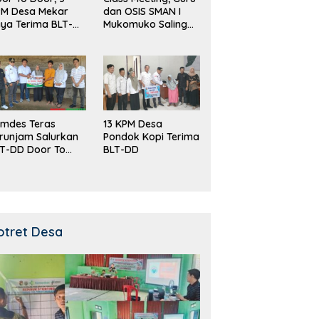
PM Desa Mekar
dan OSIS SMAN I
ya Terima BLT-
Mukomuko Saling
!
Beradu
Kemampuan!
mdes Teras
13 KPM Desa
runjam Salurkan
Pondok Kopi Terima
T-DD Door To
BLT-DD
or!
otret Desa