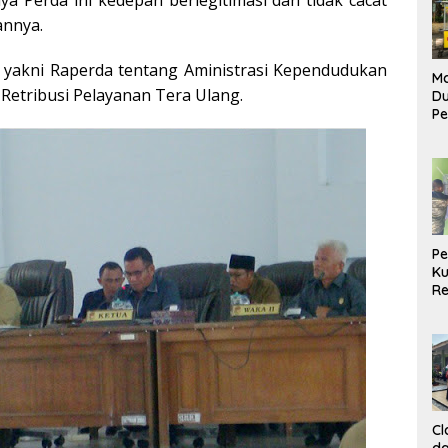
 Perda ini kedepan berlegitimasi dan tidak cacat
annya.
, yakni Raperda tentang Aministrasi Kependudukan
Ma
 Retribusi Pelayanan Tera Ulang.
D
Pe
di
Me
Ru
Ke
P
Ku
Re
Cl
da