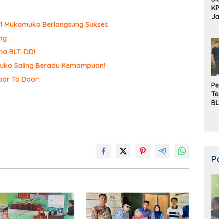
K
Ja
N 1 Mukomuko Berlangsung Sukses
DD
ng
ma BLT-DD!
omuko Saling Beradu Kemampuan!
or To Door!
Pe
Te
BL
Do
P