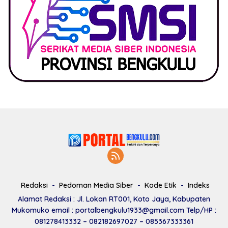
Redaksi
Pedoman Media Siber
Kode Etik
Indeks
Alamat Redaksi : Jl. Lokan RT001, Koto Jaya, Kabupaten
Mukomuko email : portalbengkulu1933@gmail.com Telp/HP :
081278413332 – 082182697027 – 085367333361