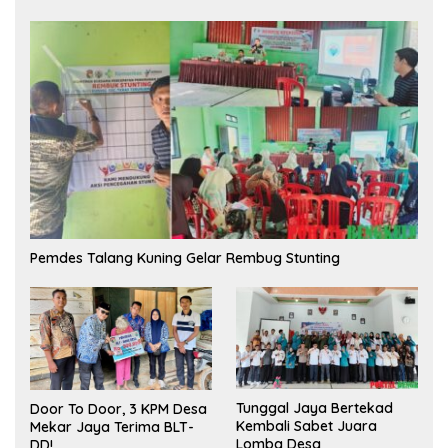
Pemdes Talang Kuning Gelar Rembug Stunting
Tunggal Jaya Bertekad
Door To Door, 3 KPM Desa
Kembali Sabet Juara
Mekar Jaya Terima BLT-
Lomba Desa
DD!