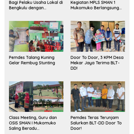
Bagi Pelaku Usaha Lokal di
Kegiatan MPLS SMAN 1
Bengkulu dengan
Mukomuko Berlangsung
Meningkatkan Ruang
Sukses
Publik dan Kebersihan
Pasar
Pemdes Talang Kuning
Door To Door, 3 KPM Desa
Gelar Rembug Stunting
Mekar Jaya Terima BLT-
DD!
Class Meeting, Guru dan
Pemdes Teras Terunjam
OSIS SMAN I Mukomuko
Salurkan BLT-DD Door To
Saling Beradu
Door!
Kemampuan!