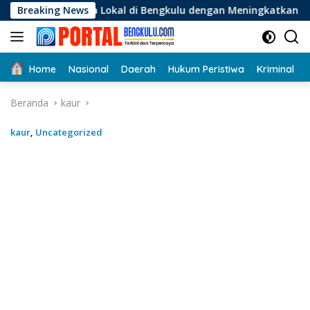
Langsung
 Lokal di Bengkulu dengan Meningkatkan Ruang Publik dan Ke
Breaking News
ke
konten
Home
Nasional
Daerah
Hukum Peristiwa
Kriminal
Beranda
kaur
kaur
,
Uncategorized