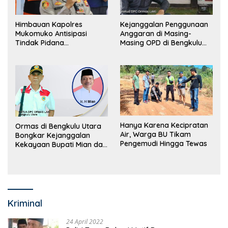
Himbauan Kapolres
Kejanggalan Penggunaan
Mukomuko Antisipasi
Anggaran di Masing-
Tindak Pidana
Masing OPD di Bengkulu
Perdagangan Orang
Utara Bakal Dibongkar
Hanya Karena Kecipratan
Ormas di Bengkulu Utara
Air, Warga BU Tikam
Bongkar Kejanggalan
Pengemudi Hingga Tewas
Kekayaan Bupati Mian dan
Anggaran Sejumlah OPD
Kriminal
24 April 2022