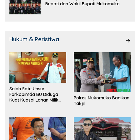
Bupati dan Wakil Bupati Mukomuko
Hukum & Peristiwa
Salah Satu Unsur
Forkopimda BU Diduga
Polres Mukomuko Bagikan
Kuat Kuasai Lahan Milik
Takjil
Pemerintah, Ormas Laki
Lapor Kejagung