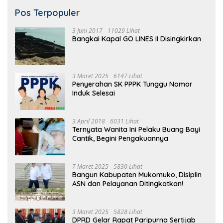
Pos Terpopuler
3 Juni 2017
11029 Lihat
Bangkai Kapal GO LINES II Disingkirkan
3 Maret 2025
6147 Lihat
Penyerahan SK PPPK Tunggu Nomor
Induk Selesai
3 April 2018
6031 Lihat
Ternyata Wanita Ini Pelaku Buang Bayi
Cantik, Begini Pengakuannya
7 Maret 2025
5830 Lihat
Bangun Kabupaten Mukomuko, Disiplin
ASN dan Pelayanan Ditingkatkan!
3 Maret 2025
5828 Lihat
DPRD Gelar Rapat Paripurna Sertijab