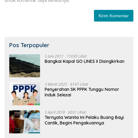
untuk komentar saya berikutnya.
Pos Terpopuler
3 Juni 2017
11030 Lihat
Bangkai Kapal GO LINES II Disingkirkan
3 Maret 2025
6147 Lihat
Penyerahan SK PPPK Tunggu Nomor
Induk Selesai
3 April 2018
6031 Lihat
Ternyata Wanita Ini Pelaku Buang Bayi
Cantik, Begini Pengakuannya