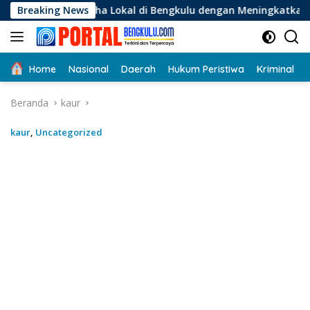
Langsung
aha Lokal di Bengkulu dengan Meningkatkan Ruang Publik dan 
Breaking News
ke
konten
Home
Nasional
Daerah
Hukum Peristiwa
Kriminal
Beranda
kaur
kaur
,
Uncategorized