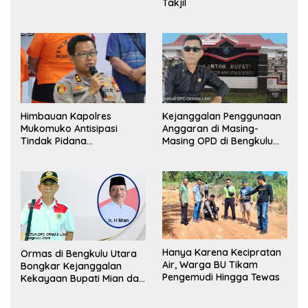
Takjil
Pemerintah, Ormas Laki
Lapor Kejagung
Himbauan Kapolres
Kejanggalan Penggunaan
Mukomuko Antisipasi
Anggaran di Masing-
Tindak Pidana
Masing OPD di Bengkulu
Perdagangan Orang
Utara Bakal Dibongkar
Hanya Karena Kecipratan
Ormas di Bengkulu Utara
Air, Warga BU Tikam
Bongkar Kejanggalan
Pengemudi Hingga Tewas
Kekayaan Bupati Mian dan
Anggaran Sejumlah OPD