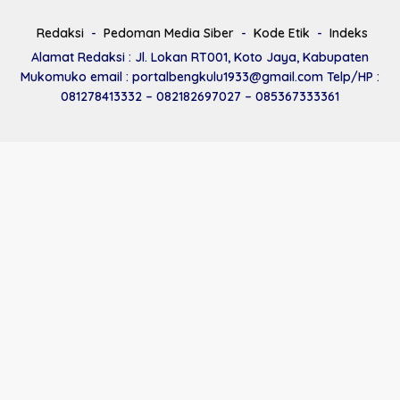
Redaksi
Pedoman Media Siber
Kode Etik
Indeks
Alamat Redaksi : Jl. Lokan RT001, Koto Jaya, Kabupaten
Mukomuko email : portalbengkulu1933@gmail.com Telp/HP :
081278413332 – 082182697027 – 085367333361