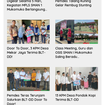
Digelar Selama 5 Hari,
Pemdes Talang Kuning
Kegiatan MPLS SMAN 1
Gelar Rembug Stunting
Mukomuko Berlangsung
Sukses
Door To Door, 3 KPM Desa
Class Meeting, Guru dan
Mekar Jaya Terima BLT-
OSIS SMAN I Mukomuko
DD!
Saling Beradu
Kemampuan!
Pemdes Teras Terunjam
13 KPM Desa Pondok Kopi
Salurkan BLT-DD Door To
Terima BLT-DD
Door!