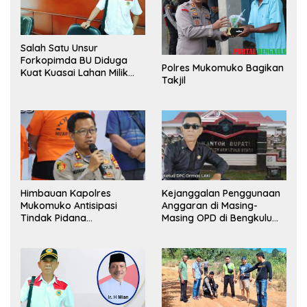
Salah Satu Unsur
Forkopimda BU Diduga
Polres Mukomuko Bagikan
Kuat Kuasai Lahan Milik
Takjil
Pemerintah, Ormas Laki
Lapor Kejagung
Himbauan Kapolres
Kejanggalan Penggunaan
Mukomuko Antisipasi
Anggaran di Masing-
Tindak Pidana
Masing OPD di Bengkulu
Perdagangan Orang
Utara Bakal Dibongkar