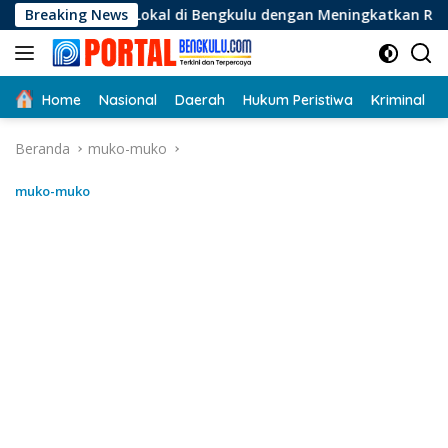
Langsung
Lokal di Bengkulu dengan Meningkatkan Ruang Publik dan Kebe
Breaking News
ke
konten
Home
Nasional
Daerah
Hukum Peristiwa
Kriminal
Beranda
muko-muko
muko-muko