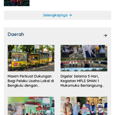
Selengkapnya
Daerah
Maxim Perkuat Dukungan
Digelar Selama 5 Hari,
Bagi Pelaku Usaha Lokal di
Kegiatan MPLS SMAN 1
Bengkulu dengan
Mukomuko Berlangsung
Meningkatkan Ruang
Sukses
Publik dan Kebersihan
Pasar