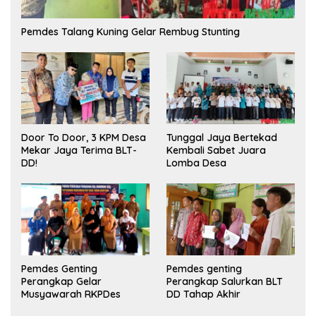
Pemdes Talang Kuning Gelar Rembug Stunting
Tunggal Jaya Bertekad
Door To Door, 3 KPM Desa
Kembali Sabet Juara
Mekar Jaya Terima BLT-
Lomba Desa
DD!
Pemdes Genting
Pemdes genting
Perangkap Gelar
Perangkap Salurkan BLT
Musyawarah RKPDes
DD Tahap Akhir