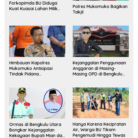
Forkopimda BU Diduga
Polres Mukomuko Bagikan
Kuat Kuasai Lahan Milik
Takjil
Pemerintah, Ormas Laki
Lapor Kejagung
Himbauan Kapolres
Kejanggalan Penggunaan
Mukomuko Antisipasi
Anggaran di Masing-
Tindak Pidana
Masing OPD di Bengkulu
Perdagangan Orang
Utara Bakal Dibongkar
Hanya Karena Kecipratan
Ormas di Bengkulu Utara
Air, Warga BU Tikam
Bongkar Kejanggalan
Pengemudi Hingga Tewas
Kekayaan Bupati Mian dan