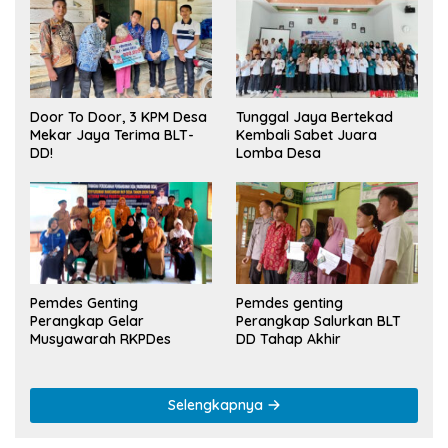
Tunggal Jaya Bertekad
Door To Door, 3 KPM Desa
Kembali Sabet Juara
Mekar Jaya Terima BLT-
Lomba Desa
DD!
Pemdes Genting
Pemdes genting
Perangkap Gelar
Perangkap Salurkan BLT
Musyawarah RKPDes
DD Tahap Akhir
Selengkapnya