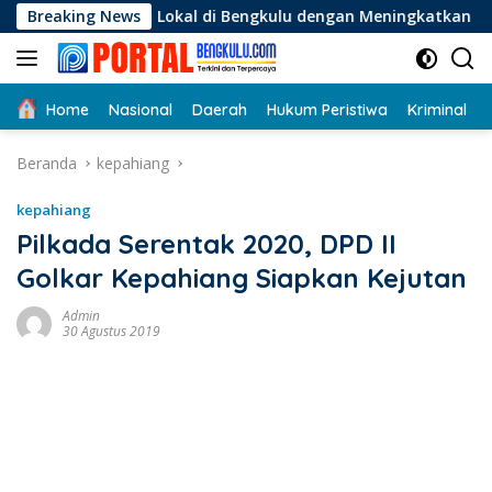
Langsung
Lokal di Bengkulu dengan Meningkatkan Ruang Publik dan Keb
Breaking News
ke
konten
Home
Nasional
Daerah
Hukum Peristiwa
Kriminal
Beranda
kepahiang
kepahiang
Pilkada Serentak 2020, DPD II
Golkar Kepahiang Siapkan Kejutan
Admin
30 Agustus 2019