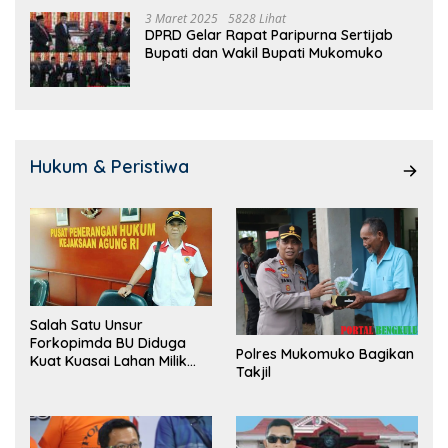
3 Maret 2025
5828 Lihat
DPRD Gelar Rapat Paripurna Sertijab
Bupati dan Wakil Bupati Mukomuko
Hukum & Peristiwa
Salah Satu Unsur
Forkopimda BU Diduga
Polres Mukomuko Bagikan
Kuat Kuasai Lahan Milik
Takjil
Pemerintah, Ormas Laki
Lapor Kejagung