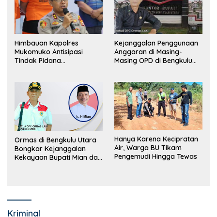
Himbauan Kapolres
Kejanggalan Penggunaan
Mukomuko Antisipasi
Anggaran di Masing-
Tindak Pidana
Masing OPD di Bengkulu
Perdagangan Orang
Utara Bakal Dibongkar
Hanya Karena Kecipratan
Ormas di Bengkulu Utara
Air, Warga BU Tikam
Bongkar Kejanggalan
Pengemudi Hingga Tewas
Kekayaan Bupati Mian dan
Anggaran Sejumlah OPD
Kriminal