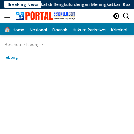
Langsung
kal di Bengkulu dengan Meningkatkan Ruang Publik dan Kebers
Breaking News
ke
konten
Home
Nasional
Daerah
Hukum Peristiwa
Kriminal
Beranda
lebong
lebong