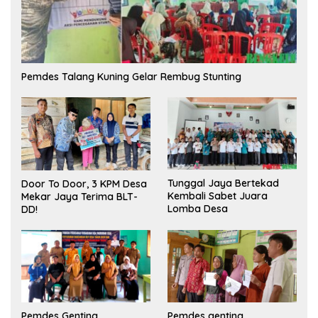
Pemdes Talang Kuning Gelar Rembug Stunting
Tunggal Jaya Bertekad
Door To Door, 3 KPM Desa
Kembali Sabet Juara
Mekar Jaya Terima BLT-
Lomba Desa
DD!
Pemdes Genting
Pemdes genting