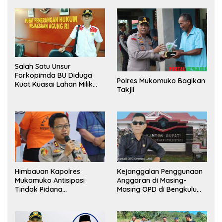
Salah Satu Unsur
Forkopimda BU Diduga
Polres Mukomuko Bagikan
Kuat Kuasai Lahan Milik
Takjil
Pemerintah, Ormas Laki
Lapor Kejagung
Himbauan Kapolres
Kejanggalan Penggunaan
Mukomuko Antisipasi
Anggaran di Masing-
Tindak Pidana
Masing OPD di Bengkulu
Perdagangan Orang
Utara Bakal Dibongkar