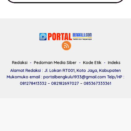
Redaksi
Pedoman Media Siber
Kode Etik
Indeks
Alamat Redaksi : Jl. Lokan RT001, Koto Jaya, Kabupaten
Mukomuko email : portalbengkulu1933@gmail.com Telp/HP :
081278413332 – 082182697027 – 085367333361