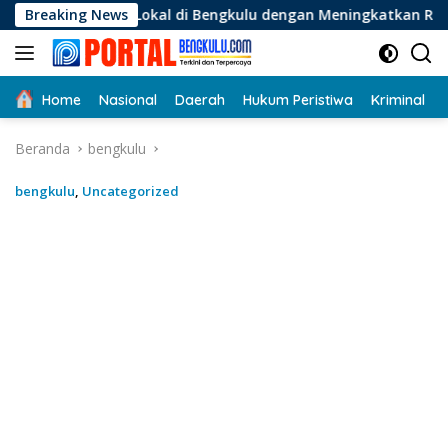
Langsung
okal di Bengkulu dengan Meningkatkan Ruang Publik dan Kebe
Breaking News
ke
konten
Home
Nasional
Daerah
Hukum Peristiwa
Kriminal
Beranda
bengkulu
bengkulu
,
Uncategorized