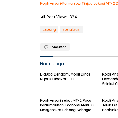
Kopli Ansori-Fahrurrozi Tinjau Lokasi MT-2 
Post Views:
324
Lebong
sosialisasi
Komentar
Baca Juga
Diduga Dendam, Mobil Dinas
Kopli Ans
Nyaris Dibakar OTD
Demanda 
Seleksi 
Nasional
Kopli Ansori sebut MT-2 Pacu
Kopli An
Pertumbuhan Ekonomi Menuju
Teluk Di
Masyarakat Lebong Bahagia
Bhabink
Sejahtera