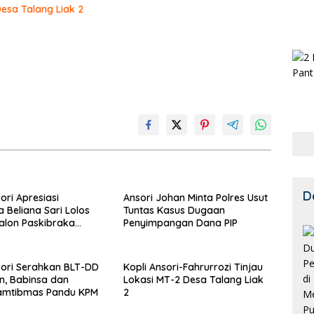
Desa Talang Liak 2
D
ori Apresiasi
Ansori Johan Minta Polres Usut
Beliana Sari Lolos
Tuntas Kasus Dugaan
Calon Paskibraka
Penyimpangan Dana PIP
sori Serahkan BLT-DD
Kopli Ansori-Fahrurrozi Tinjau
en, Babinsa dan
Lokasi MT-2 Desa Talang Liak
amtibmas Pandu KPM
2