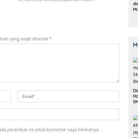
da
M
B
K
Ruas yang wajib ditandai
*
M
Di
Ha
S
Be
ada peramban ini untuk komentar saya berikutnya.