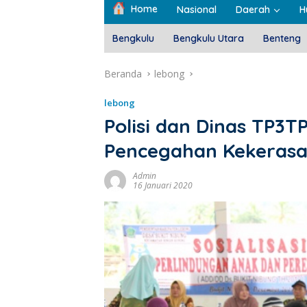
Home
Nasional
Daerah
H
Bengkulu
Bengkulu Utara
Benteng
Beranda
lebong
lebong
Polisi dan Dinas TP3T
Pencegahan Kekeras
Admin
16 Januari 2020