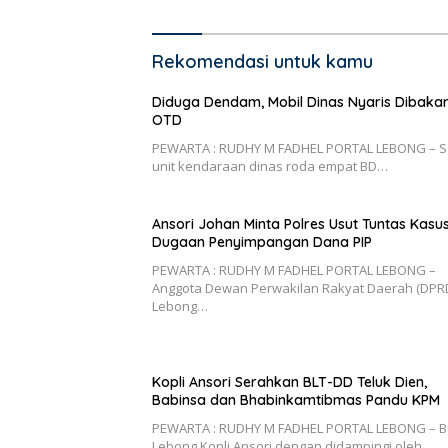
Rekomendasi untuk kamu
Diduga Dendam, Mobil Dinas Nyaris Dibaka
OTD
PEWARTA : RUDHY M FADHEL PORTAL LEBONG – S
unit kendaraan dinas roda empat BD…
Ansori Johan Minta Polres Usut Tuntas Kasu
Dugaan Penyimpangan Dana PIP
PEWARTA : RUDHY M FADHEL PORTAL LEBONG –
Anggota Dewan Perwakilan Rakyat Daerah (DPR
Lebong…
Kopli Ansori Serahkan BLT-DD Teluk Dien,
Babinsa dan Bhabinkamtibmas Pandu KPM
PEWARTA : RUDHY M FADHEL PORTAL LEBONG – B
Lebong Kopli Ansori dengan didampingi oleh…