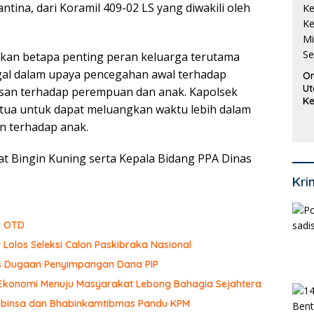
antina, dari Koramil 409-02 LS yang diwakili oleh
kan betapa penting peran keluarga terutama
gal dalam upaya pencegahan awal terhadap
Or
Ut
san terhadap perempuan dan anak. Kapolsek
Ke
tua untuk dapat meluangkan waktu lebih dalam
Ke
 terhadap anak.
Mi
Se
t Bingin Kuning serta Kepala Bidang PPA Dinas
Kri
r OTD
 Lolos Seleksi Calon Paskibraka Nasional
sus Dugaan Penyimpangan Dana PIP
 Ekonomi Menuju Masyarakat Lebong Bahagia Sejahtera
 Babinsa dan Bhabinkamtibmas Pandu KPM