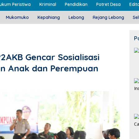
ukum Peristiwa
Kriminal
Pendidikan
Potret Desa
Edito
Mukomuko
Kepahiang
Lebong
Rejang Lebong
Se
P
P2AKB Gencar Sosialisasi
an Anak dan Perempuan