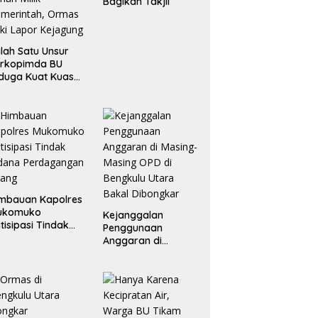
Bagikan Takjil
lah Satu Unsur
orkopimda BU
duga Kuat Kuasai
han Milik
merintah, Ormas
ki Lapor
ejagung
mbauan Kapolres
ukomuko
Kejanggalan
tisipasi Tindak
Penggunaan
dana
Anggaran di
erdagangan
Masing-Masing OPD
rang
di Bengkulu Utara
Bakal Dibongkar