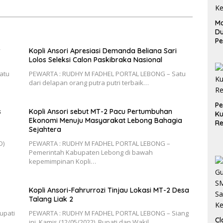
Ma
D
Pe
di
r
Kopli Ansori Apresiasi Demanda Beliana Sari
Me
Lolos Seleksi Calon Paskibraka Nasional
Ru
atu
PEWARTA : RUDHY M FADHEL PORTAL LEBONG – Satu
Ke
dari delapan orang putra putri terbaik…
P
s
Kopli Ansori sebut MT-2 Pacu Pertumbuhan
Ku
Ekonomi Menuju Masyarakat Lebong Bahagia
Re
Sejahtera
D)
PEWARTA : RUDHY M FADHEL PORTAL LEBONG –
Pemerintah Kabupaten Lebong di bawah
kepemimpinan Kopli…
Kopli Ansori-Fahrurrozi Tinjau Lokasi MT-2 Desa
Talang Liak 2
upati
PEWARTA : RUDHY M FADHEL PORTAL LEBONG – Siang
Cl
ini, Kamis (12/05/2022), Bupati dan Wakil…