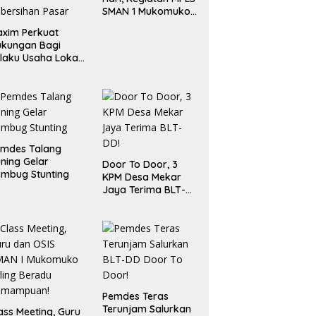
SMAN 1 Mukomuko
Berlangsung Sukses
xim Perkuat
ukungan Bagi
laku Usaha Lokal
 Bengkulu dengan
ningkatkan
ang Publik dan
bersihan Pasar
emdes Talang
ning Gelar
Door To Door, 3
mbug Stunting
KPM Desa Mekar
Jaya Terima BLT-
DD!
Pemdes Teras
Terunjam Salurkan
ass Meeting, Guru