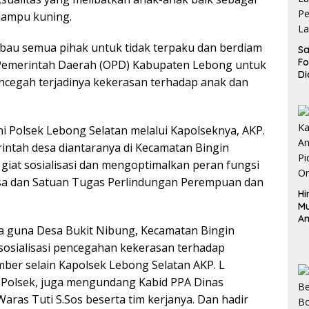
lampu kuning.
au semua pihak untuk tidak terpaku dan berdiam
Sa
F
 Pemerintah Daerah (OPD) Kabupaten Lebong untuk
Di
cegah terjadinya kekerasan terhadap anak dan
La
Pe
La
K
kni Polsek Lebong Selatan melalui Kapolseknya, AKP.
intah desa diantaranya di Kecamatan Bingin
iat sosialisasi dan mengoptimalkan peran fungsi
esa dan Satuan Tugas Perlindungan Perempuan dan
Hi
M
An
ba guna Desa Bukit Nibung, Kecamatan Bingin
Pi
P
osialisasi pencegahan kekerasan terhadap
O
er selain Kapolsek Lebong Selatan AKP. L
 Polsek, juga mengundang Kabid PPA Dinas
as Tuti S.Sos beserta tim kerjanya. Dan hadir