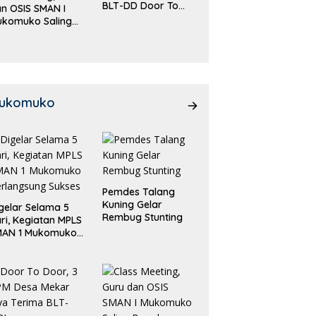
BLT-DD Door To
n OSIS SMAN I
Door!
ukomuko Saling
eradu
emampuan!
ukomuko
Pemdes Talang
Kuning Gelar
gelar Selama 5
Rembug Stunting
ri, Kegiatan MPLS
MAN 1 Mukomuko
rlangsung Sukses