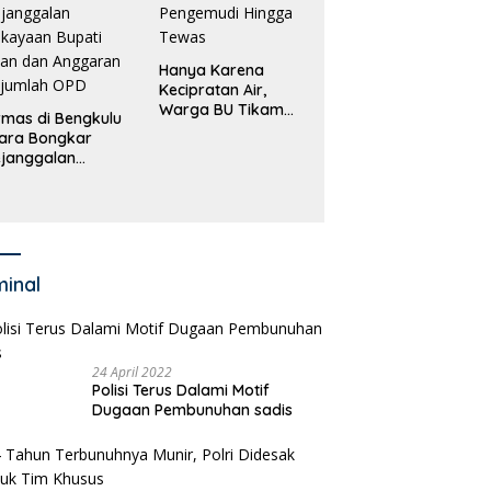
Hanya Karena
Kecipratan Air,
Warga BU Tikam
mas di Bengkulu
Pengemudi Hingga
ara Bongkar
Tewas
janggalan
kayaan Bupati
an dan Anggaran
jumlah OPD
minal
24 April 2022
Polisi Terus Dalami Motif
Dugaan Pembunuhan sadis