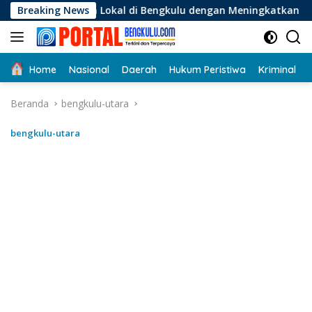
Langsung
 Lokal di Bengkulu dengan Meningkatkan Ruang Publik dan Ke
Breaking News
ke
konten
Home
Nasional
Daerah
Hukum Peristiwa
Kriminal
Beranda
bengkulu-utara
bengkulu-utara