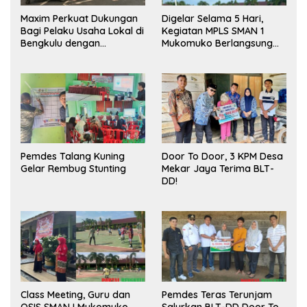
Maxim Perkuat Dukungan
Digelar Selama 5 Hari,
Bagi Pelaku Usaha Lokal di
Kegiatan MPLS SMAN 1
Bengkulu dengan
Mukomuko Berlangsung
Meningkatkan Ruang
Sukses
Publik dan Kebersihan
Pasar
Pemdes Talang Kuning
Door To Door, 3 KPM Desa
Gelar Rembug Stunting
Mekar Jaya Terima BLT-
DD!
Class Meeting, Guru dan
Pemdes Teras Terunjam
OSIS SMAN I Mukomuko
Salurkan BLT-DD Door To