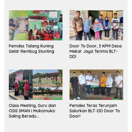
Meningkatkan Ruang
Sukses
Publik dan Kebersihan
Pasar
Pemdes Talang Kuning
Door To Door, 3 KPM Desa
Gelar Rembug Stunting
Mekar Jaya Terima BLT-
DD!
Class Meeting, Guru dan
Pemdes Teras Terunjam
OSIS SMAN I Mukomuko
Salurkan BLT-DD Door To
Saling Beradu
Door!
Kemampuan!