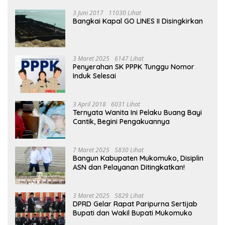
3 Juni 2017
11030 Lihat
Bangkai Kapal GO LINES II Disingkirkan
3 Maret 2025
6147 Lihat
Penyerahan SK PPPK Tunggu Nomor
Induk Selesai
3 April 2018
6031 Lihat
Ternyata Wanita Ini Pelaku Buang Bayi
Cantik, Begini Pengakuannya
7 Maret 2025
5830 Lihat
Bangun Kabupaten Mukomuko, Disiplin
ASN dan Pelayanan Ditingkatkan!
3 Maret 2025
5829 Lihat
DPRD Gelar Rapat Paripurna Sertijab
Bupati dan Wakil Bupati Mukomuko