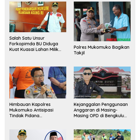
Salah Satu Unsur
Forkopimda BU Diduga
Polres Mukomuko Bagikan
Kuat Kuasai Lahan Milik
Takjil
Pemerintah, Ormas Laki
Lapor Kejagung
Himbauan Kapolres
Kejanggalan Penggunaan
Mukomuko Antisipasi
Anggaran di Masing-
Tindak Pidana
Masing OPD di Bengkulu
Perdagangan Orang
Utara Bakal Dibongkar