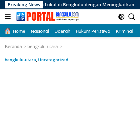
Langsung
Lokal di Bengkulu dengan Meningkatkan Ruang Publik dan Kebe
Breaking News
ke
konten
Home
Nasional
Daerah
Hukum Peristiwa
Kriminal
Beranda
bengkulu-utara
bengkulu-utara
,
Uncategorized