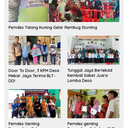
Pemdes Talang Kuning Gelar Rembug Stunting
Tunggal Jaya Bertekad
Door To Door, 3 KPM Desa
Kembali Sabet Juara
Mekar Jaya Terima BLT-
Lomba Desa
DD!
Pemdes Genting
Pemdes genting