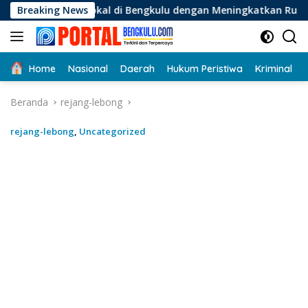
Langsung
 Lokal di Bengkulu dengan Meningkatkan Ruang Publik dan Keb
Breaking News
ke
konten
Home
Nasional
Daerah
Hukum Peristiwa
Kriminal
Beranda
rejang-lebong
rejang-lebong
,
Uncategorized