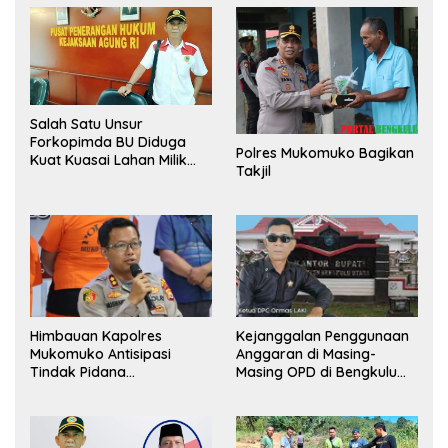
Salah Satu Unsur
Forkopimda BU Diduga
Polres Mukomuko Bagikan
Kuat Kuasai Lahan Milik
Takjil
Pemerintah, Ormas Laki
Lapor Kejagung
Himbauan Kapolres
Kejanggalan Penggunaan
Mukomuko Antisipasi
Anggaran di Masing-
Tindak Pidana
Masing OPD di Bengkulu
Perdagangan Orang
Utara Bakal Dibongkar