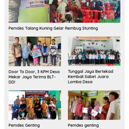
Pemdes Talang Kuning Gelar Rembug Stunting
Tunggal Jaya Bertekad
Door To Door, 3 KPM Desa
Kembali Sabet Juara
Mekar Jaya Terima BLT-
Lomba Desa
DD!
Pemdes Genting
Pemdes genting