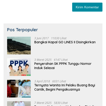
Pos Terpopuler
3 Juni 2017
11030 Lihat
Bangkai Kapal GO LINES II Disingkirkan
3 Maret 2025
6147 Lihat
Penyerahan SK PPPK Tunggu Nomor
Induk Selesai
3 April 2018
6031 Lihat
Ternyata Wanita Ini Pelaku Buang Bayi
Cantik, Begini Pengakuannya
7 Maret 2025
5830 Lihat