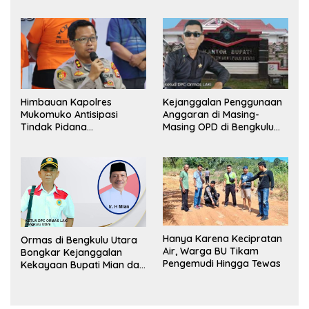
Lapor Kejagung
Himbauan Kapolres
Kejanggalan Penggunaan
Mukomuko Antisipasi
Anggaran di Masing-
Tindak Pidana
Masing OPD di Bengkulu
Perdagangan Orang
Utara Bakal Dibongkar
Hanya Karena Kecipratan
Ormas di Bengkulu Utara
Air, Warga BU Tikam
Bongkar Kejanggalan
Pengemudi Hingga Tewas
Kekayaan Bupati Mian dan
Anggaran Sejumlah OPD