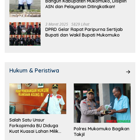
Bangun Kabupaten Mukomuko, Disiplin
ASN dan Pelayanan Ditingkatkan!
3 Maret 2025
5829 Lihat
DPRD Gelar Rapat Paripurna Sertijab
Bupati dan Wakil Bupati Mukomuko
Hukum & Peristiwa
Salah Satu Unsur
Forkopimda BU Diduga
Polres Mukomuko Bagikan
Kuat Kuasai Lahan Milik
Takjil
Pemerintah, Ormas Laki