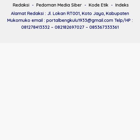
Redaksi
Pedoman Media Siber
Kode Etik
Indeks
Alamat Redaksi : Jl. Lokan RT001, Koto Jaya, Kabupaten
Mukomuko email : portalbengkulu1933@gmail.com Telp/HP :
081278413332 – 082182697027 – 085367333361