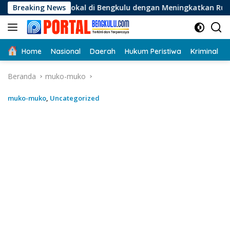
Langsung
al di Bengkulu dengan Meningkatkan Ruang Publik dan Kebers
Breaking News
ke
konten
Home
Nasional
Daerah
Hukum Peristiwa
Kriminal
Beranda
muko-muko
muko-muko
,
Uncategorized