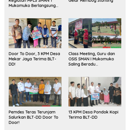
Kegiatan MPLS SMAN 1
Gelar Rembug Stunting
Mukomuko Berlangsung
Sukses
Door To Door, 3 KPM Desa
Class Meeting, Guru dan
Mekar Jaya Terima BLT-
OSIS SMAN I Mukomuko
DD!
Saling Beradu
Kemampuan!
Pemdes Teras Terunjam
13 KPM Desa Pondok Kopi
Salurkan BLT-DD Door To
Terima BLT-DD
Door!