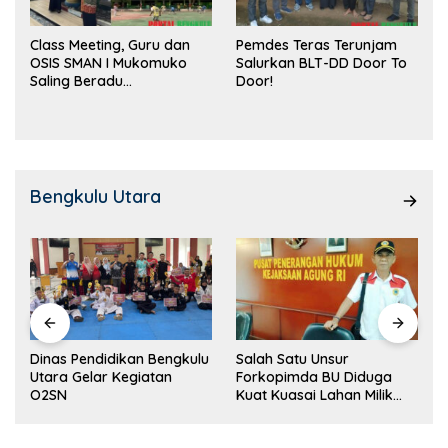
Class Meeting, Guru dan
Pemdes Teras Terunjam
OSIS SMAN I Mukomuko
Salurkan BLT-DD Door To
Saling Beradu
Door!
Kemampuan!
Bengkulu Utara
Dinas Pendidikan Bengkulu
Salah Satu Unsur
Utara Gelar Kegiatan
Forkopimda BU Diduga
O2SN
Kuat Kuasai Lahan Milik
Pemerintah, Ormas Laki
Lapor Kejagung