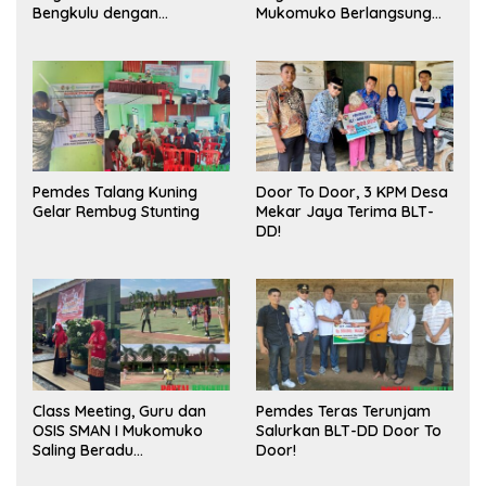
Bengkulu dengan
Mukomuko Berlangsung
Meningkatkan Ruang
Sukses
Publik dan Kebersihan
Pasar
Pemdes Talang Kuning
Door To Door, 3 KPM Desa
Gelar Rembug Stunting
Mekar Jaya Terima BLT-
DD!
Class Meeting, Guru dan
Pemdes Teras Terunjam
OSIS SMAN I Mukomuko
Salurkan BLT-DD Door To
Saling Beradu
Door!
Kemampuan!