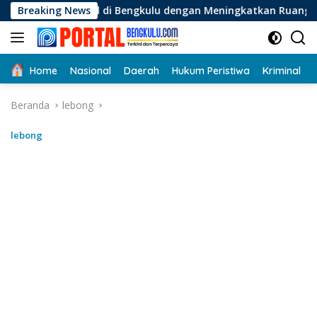
Langsung
 di Bengkulu dengan Meningkatkan Ruang Publik dan Kebersiha
Breaking News
ke
konten
Home
Nasional
Daerah
Hukum Peristiwa
Kriminal
Beranda
lebong
lebong