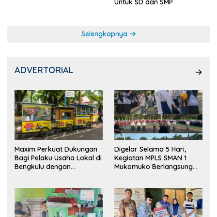
Untuk SD dan SMP
Selengkapnya
ADVERTORIAL
Maxim Perkuat Dukungan
Digelar Selama 5 Hari,
Bagi Pelaku Usaha Lokal di
Kegiatan MPLS SMAN 1
Bengkulu dengan
Mukomuko Berlangsung
Meningkatkan Ruang
Sukses
Publik dan Kebersihan
Pasar