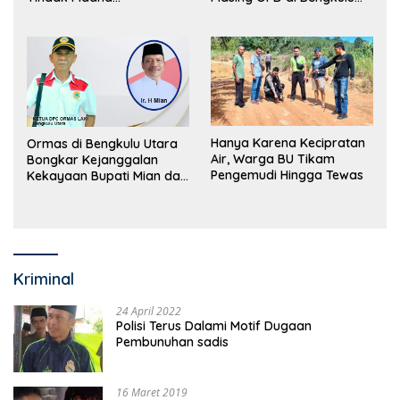
Perdagangan Orang
Utara Bakal Dibongkar
Hanya Karena Kecipratan
Ormas di Bengkulu Utara
Air, Warga BU Tikam
Bongkar Kejanggalan
Pengemudi Hingga Tewas
Kekayaan Bupati Mian dan
Anggaran Sejumlah OPD
Kriminal
24 April 2022
Polisi Terus Dalami Motif Dugaan
Pembunuhan sadis
16 Maret 2019