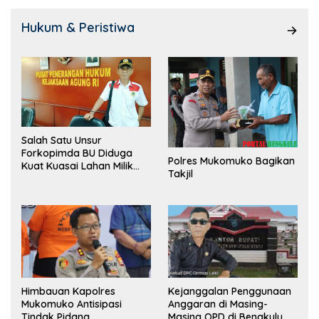
Hukum & Peristiwa
Salah Satu Unsur
Forkopimda BU Diduga
Polres Mukomuko Bagikan
Kuat Kuasai Lahan Milik
Takjil
Pemerintah, Ormas Laki
Lapor Kejagung
Himbauan Kapolres
Kejanggalan Penggunaan
Mukomuko Antisipasi
Anggaran di Masing-
Tindak Pidana
Masing OPD di Bengkulu