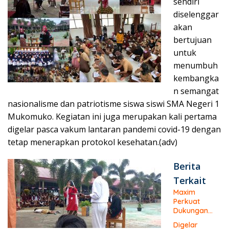
sendiri
diselenggar
akan
bertujuan
untuk
menumbuh
kembangka
n semangat
nasionalisme dan patriotisme siswa siswi SMA Negeri 1
Mukomuko. Kegiatan ini juga merupakan kali pertama
digelar pasca vakum lantaran pandemi covid-19 dengan
tetap menerapkan protokol kesehatan.(adv)
Berita
Terkait
Maxim
Perkuat
Dukungan
Bagi Pelaku
Digelar