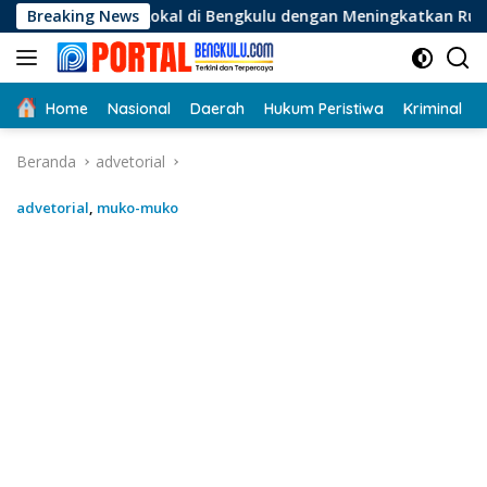
Langsung
al di Bengkulu dengan Meningkatkan Ruang Publik dan Kebers
Breaking News
ke
konten
Home
Nasional
Daerah
Hukum Peristiwa
Kriminal
Beranda
advetorial
advetorial
,
muko-muko