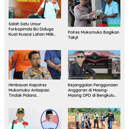
Salah Satu Unsur
Forkopimda BU Diduga
Polres Mukomuko Bagikan
Kuat Kuasai Lahan Milik
Takjil
Pemerintah, Ormas Laki
Lapor Kejagung
Himbauan Kapolres
Kejanggalan Penggunaan
Mukomuko Antisipasi
Anggaran di Masing-
Tindak Pidana
Masing OPD di Bengkulu
Perdagangan Orang
Utara Bakal Dibongkar