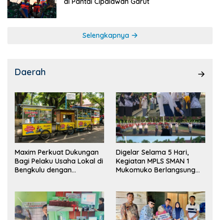
di Pantai Cipalawah Garut
Selengkapnya
Daerah
Maxim Perkuat Dukungan
Digelar Selama 5 Hari,
Bagi Pelaku Usaha Lokal di
Kegiatan MPLS SMAN 1
Bengkulu dengan
Mukomuko Berlangsung
Meningkatkan Ruang
Sukses
Publik dan Kebersihan
Pasar