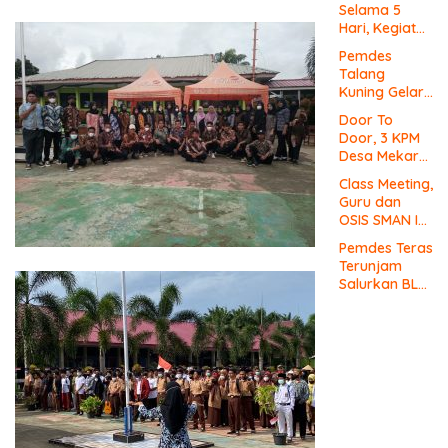
Usaha Lokal
Selama 5
di Bengkulu
Hari, Kegiatan
dengan
MPLS SMAN 1
Meningkatkan
Pemdes
Mukomuko
Ruang Publik
Talang
Berlangsung
dan
Kuning Gelar
Sukses
Kebersihan
Rembug
Door To
Pasar
Stunting
Door, 3 KPM
Desa Mekar
Jaya Terima
Class Meeting,
BLT-DD!
Guru dan
OSIS SMAN I
Mukomuko
Pemdes Teras
Saling Beradu
Terunjam
Kemampuan!
Salurkan BLT-
DD Door To
Door!