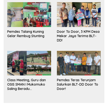
Publik dan Kebersihan
Pasar
Pemdes Talang Kuning
Door To Door, 3 KPM Desa
Gelar Rembug Stunting
Mekar Jaya Terima BLT-
DD!
Class Meeting, Guru dan
Pemdes Teras Terunjam
OSIS SMAN I Mukomuko
Salurkan BLT-DD Door To
Saling Beradu
Door!
Kemampuan!