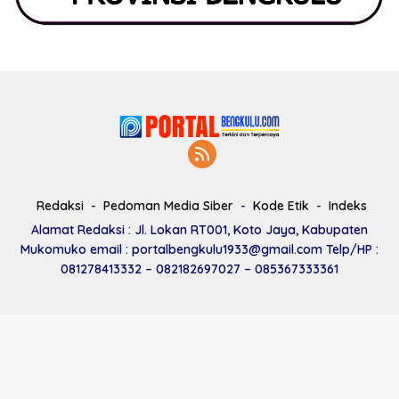
Redaksi
Pedoman Media Siber
Kode Etik
Indeks
Alamat Redaksi : Jl. Lokan RT001, Koto Jaya, Kabupaten
Mukomuko email : portalbengkulu1933@gmail.com Telp/HP :
081278413332 – 082182697027 – 085367333361