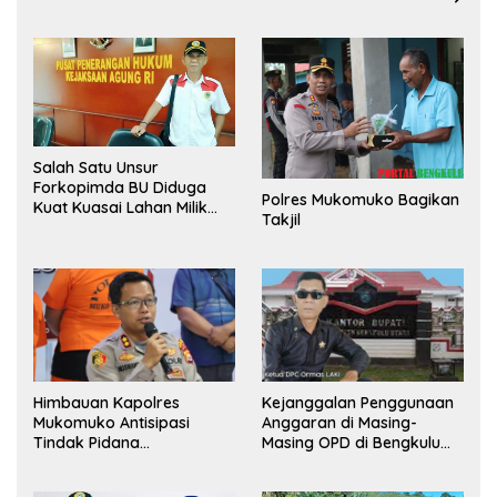
Salah Satu Unsur
Forkopimda BU Diduga
Polres Mukomuko Bagikan
Kuat Kuasai Lahan Milik
Takjil
Pemerintah, Ormas Laki
Lapor Kejagung
Himbauan Kapolres
Kejanggalan Penggunaan
Mukomuko Antisipasi
Anggaran di Masing-
Tindak Pidana
Masing OPD di Bengkulu
Perdagangan Orang
Utara Bakal Dibongkar