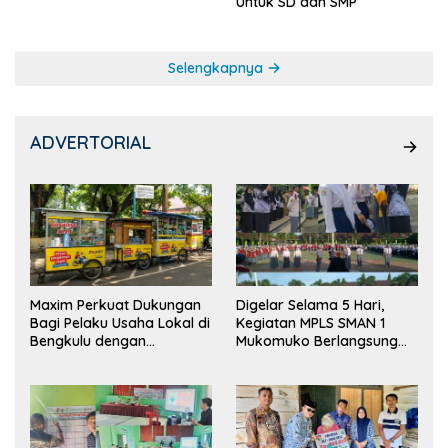
Untuk SD dan SMP
Selengkapnya
ADVERTORIAL
Maxim Perkuat Dukungan
Digelar Selama 5 Hari,
Bagi Pelaku Usaha Lokal di
Kegiatan MPLS SMAN 1
Bengkulu dengan
Mukomuko Berlangsung
Meningkatkan Ruang
Sukses
Publik dan Kebersihan
Pasar