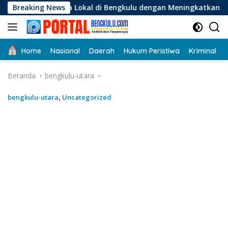
Langsung
Lokal di Bengkulu dengan Meningkatkan Ruang Publik dan Kebe
Breaking News
ke
konten
Home
Nasional
Daerah
Hukum Peristiwa
Kriminal
Beranda
bengkulu-utara
bengkulu-utara
,
Uncategorized