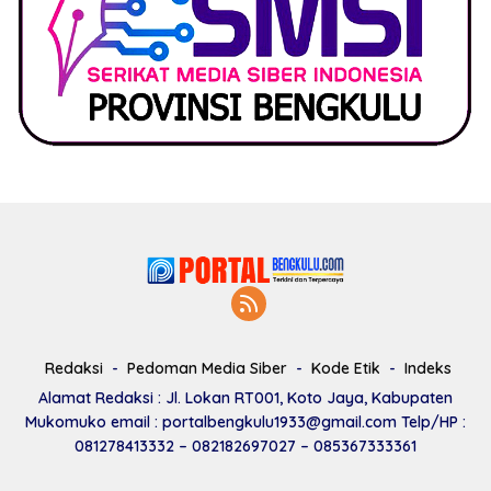
Redaksi
Pedoman Media Siber
Kode Etik
Indeks
Alamat Redaksi : Jl. Lokan RT001, Koto Jaya, Kabupaten
Mukomuko email : portalbengkulu1933@gmail.com Telp/HP :
081278413332 – 082182697027 – 085367333361