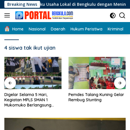
Langsung
 Pelaku Usaha Lokal di Bengkulu dengan Meningkatkan Ruang P
Breaking News
ke
konten
Home
Nasional
Daerah
Hukum Peristiwa
Kriminal
4 siswa tak ikut ujian
Digelar Selama 5 Hari,
Pemdes Talang Kuning Gelar
Kegiatan MPLS SMAN 1
Rembug Stunting
Mukomuko Berlangsung
Sukses