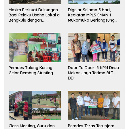
Maxim Perkuat Dukungan
Digelar Selama 5 Hari,
Bagi Pelaku Usaha Lokal di
Kegiatan MPLS SMAN 1
Bengkulu dengan
Mukomuko Berlangsung
Meningkatkan Ruang
Sukses
Publik dan Kebersihan
Pasar
Pemdes Talang Kuning
Door To Door, 3 KPM Desa
Gelar Rembug Stunting
Mekar Jaya Terima BLT-
DD!
Class Meeting, Guru dan
Pemdes Teras Terunjam