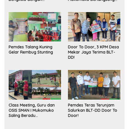
Meningkatkan Ruang
Sukses
Publik dan Kebersihan
Pasar
Pemdes Talang Kuning
Door To Door, 3 KPM Desa
Gelar Rembug Stunting
Mekar Jaya Terima BLT-
DD!
Class Meeting, Guru dan
Pemdes Teras Terunjam
OSIS SMAN I Mukomuko
Salurkan BLT-DD Door To
Saling Beradu
Door!
Kemampuan!