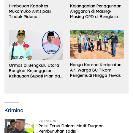
Himbauan Kapolres
Kejanggalan Penggunaan
Mukomuko Antisipasi
Anggaran di Masing-
Tindak Pidana
Masing OPD di Bengkulu
Perdagangan Orang
Utara Bakal Dibongkar
Hanya Karena Kecipratan
Ormas di Bengkulu Utara
Air, Warga BU Tikam
Bongkar Kejanggalan
Pengemudi Hingga Tewas
Kekayaan Bupati Mian dan
Anggaran Sejumlah OPD
Kriminal
24 April 2022
Polisi Terus Dalami Motif Dugaan
Pembunuhan sadis