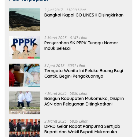
3 Juni 2017
11030 Lihat
Bangkai Kapal GO LINES II Disingkirkan
3 Maret 2025
6147 Lihat
Penyerahan SK PPPK Tunggu Nomor
Induk Selesai
3 April 2018
6031 Lihat
Ternyata Wanita Ini Pelaku Buang Bayi
Cantik, Begini Pengakuannya
7 Maret 2025
5830 Lihat
Bangun Kabupaten Mukomuko, Disiplin
ASN dan Pelayanan Ditingkatkan!
3 Maret 2025
5829 Lihat
DPRD Gelar Rapat Paripurna Sertijab
Bupati dan Wakil Bupati Mukomuko