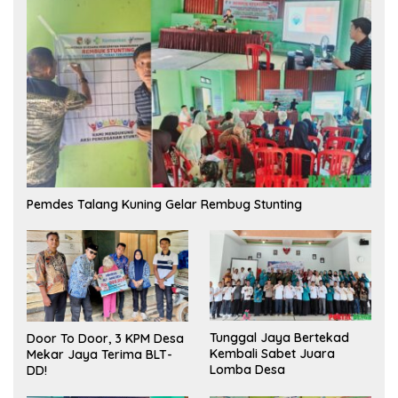
Pemdes Talang Kuning Gelar Rembug Stunting
Tunggal Jaya Bertekad
Door To Door, 3 KPM Desa
Kembali Sabet Juara
Mekar Jaya Terima BLT-
Lomba Desa
DD!