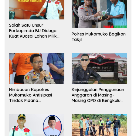
Salah Satu Unsur
Forkopimda BU Diduga
Polres Mukomuko Bagikan
Kuat Kuasai Lahan Milik
Takjil
Pemerintah, Ormas Laki
Lapor Kejagung
Himbauan Kapolres
Kejanggalan Penggunaan
Mukomuko Antisipasi
Anggaran di Masing-
Tindak Pidana
Masing OPD di Bengkulu
Perdagangan Orang
Utara Bakal Dibongkar