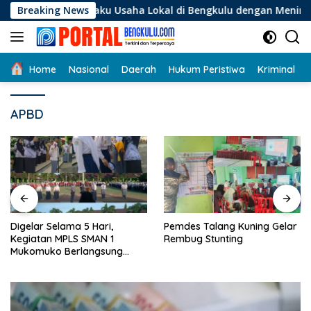
Langsung
Pelaku Usaha Lokal di Bengkulu dengan Meningkatkan Ruang P
Breaking News
ke
konten
Home
Nasional
Daerah
Hukum Peristiwa
Kriminal
APBD
Digelar Selama 5 Hari,
Pemdes Talang Kuning Gelar
Kegiatan MPLS SMAN 1
Rembug Stunting
Mukomuko Berlangsung
Sukses