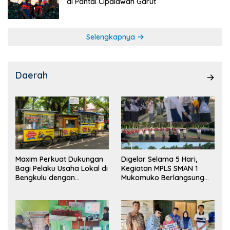
di Pantai Cipalawah Garut
Selengkapnya
Daerah
Maxim Perkuat Dukungan
Digelar Selama 5 Hari,
Bagi Pelaku Usaha Lokal di
Kegiatan MPLS SMAN 1
Bengkulu dengan
Mukomuko Berlangsung
Meningkatkan Ruang
Sukses
Publik dan Kebersihan
Pasar