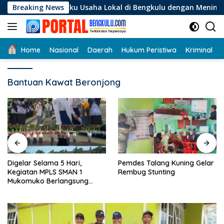
Langsung
 Pelaku Usaha Lokal di Bengkulu dengan Meningkatkan Ruang P
Breaking News
ke
konten
Home
Nasional
Daerah
Hukum Peristiwa
Kriminal
Bantuan Kawat Beronjong
Digelar Selama 5 Hari,
Pemdes Talang Kuning Gelar
Kegiatan MPLS SMAN 1
Rembug Stunting
Mukomuko Berlangsung
Sukses