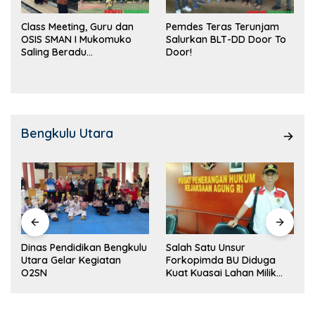
Class Meeting, Guru dan
Pemdes Teras Terunjam
OSIS SMAN I Mukomuko
Salurkan BLT-DD Door To
Saling Beradu
Door!
Kemampuan!
Bengkulu Utara
Dinas Pendidikan Bengkulu
Salah Satu Unsur
Utara Gelar Kegiatan
Forkopimda BU Diduga
O2SN
Kuat Kuasai Lahan Milik
Pemerintah, Ormas Laki
Lapor Kejagung