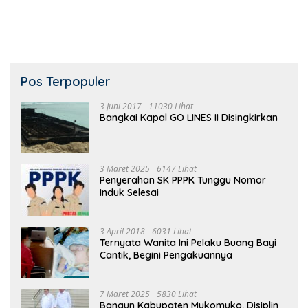
Bendungan Teluk Nusai
Pos Terpopuler
3 Juni 2017
11030 Lihat
Bangkai Kapal GO LINES II Disingkirkan
3 Maret 2025
6147 Lihat
Penyerahan SK PPPK Tunggu Nomor
Induk Selesai
3 April 2018
6031 Lihat
Ternyata Wanita Ini Pelaku Buang Bayi
Cantik, Begini Pengakuannya
7 Maret 2025
5830 Lihat
Bangun Kabupaten Mukomuko, Disiplin