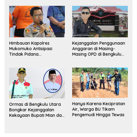
Lapor Kejagung
Himbauan Kapolres
Kejanggalan Penggunaan
Mukomuko Antisipasi
Anggaran di Masing-
Tindak Pidana
Masing OPD di Bengkulu
Perdagangan Orang
Utara Bakal Dibongkar
Hanya Karena Kecipratan
Ormas di Bengkulu Utara
Air, Warga BU Tikam
Bongkar Kejanggalan
Pengemudi Hingga Tewas
Kekayaan Bupati Mian dan
Anggaran Sejumlah OPD