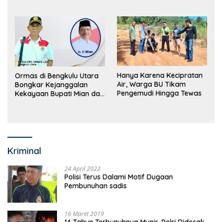
Perdagangan Orang
Utara Bakal Dibongkar
Hanya Karena Kecipratan
Ormas di Bengkulu Utara
Air, Warga BU Tikam
Bongkar Kejanggalan
Pengemudi Hingga Tewas
Kekayaan Bupati Mian dan
Anggaran Sejumlah OPD
Kriminal
24 April 2022
Polisi Terus Dalami Motif Dugaan
Pembunuhan sadis
16 Maret 2019