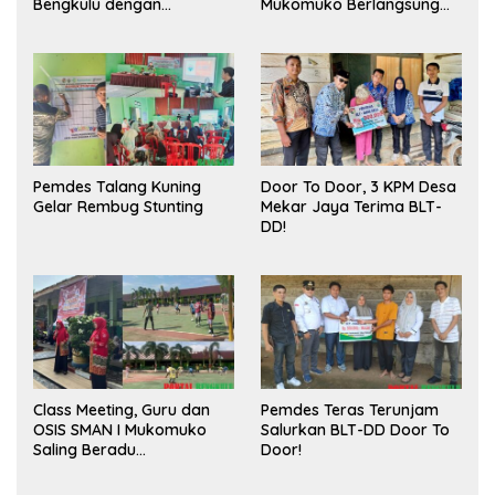
Bengkulu dengan
Mukomuko Berlangsung
Meningkatkan Ruang
Sukses
Publik dan Kebersihan
Pasar
Pemdes Talang Kuning
Door To Door, 3 KPM Desa
Gelar Rembug Stunting
Mekar Jaya Terima BLT-
DD!
Class Meeting, Guru dan
Pemdes Teras Terunjam
OSIS SMAN I Mukomuko
Salurkan BLT-DD Door To
Saling Beradu
Door!
Kemampuan!