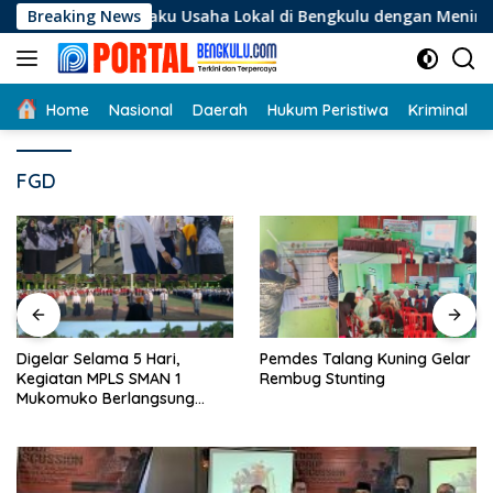
Langsung
 Pelaku Usaha Lokal di Bengkulu dengan Meningkatkan Ruang P
Breaking News
ke
konten
Home
Nasional
Daerah
Hukum Peristiwa
Kriminal
FGD
Digelar Selama 5 Hari,
Pemdes Talang Kuning Gelar
Kegiatan MPLS SMAN 1
Rembug Stunting
Mukomuko Berlangsung
Sukses