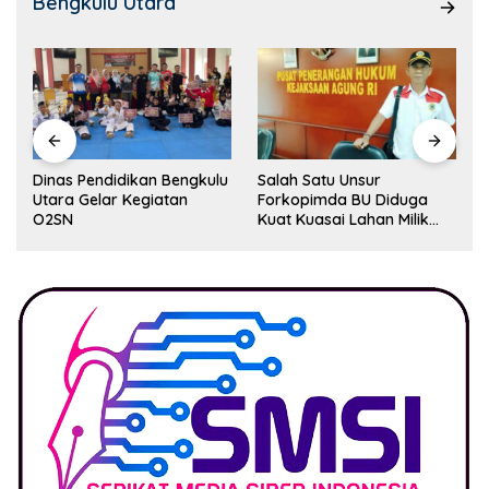
Bengkulu Utara
Dinas Pendidikan Bengkulu
Salah Satu Unsur
Utara Gelar Kegiatan
Forkopimda BU Diduga
O2SN
Kuat Kuasai Lahan Milik
Pemerintah, Ormas Laki
Lapor Kejagung