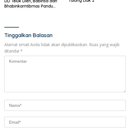
Talang Liak 2
DD Teluk Dien, Babinsa dan
Bhabinkamtibmas Pandu
KPM
Tinggalkan Balasan
Alamat email Anda tidak akan dipublikasikan.
Ruas yang wajib
ditandai
*