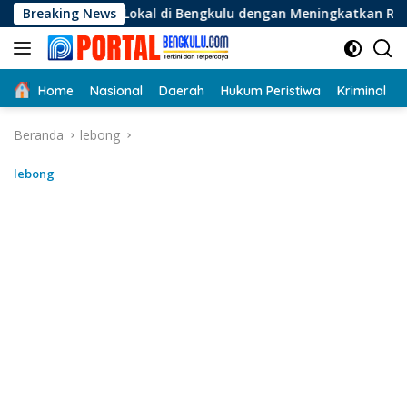
Langsung
 Lokal di Bengkulu dengan Meningkatkan Ruang Publik dan Keb
Breaking News
ke
konten
Home
Nasional
Daerah
Hukum Peristiwa
Kriminal
Beranda
lebong
lebong