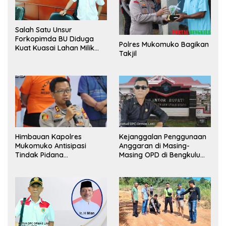
Salah Satu Unsur
Forkopimda BU Diduga
Polres Mukomuko Bagikan
Kuat Kuasai Lahan Milik
Takjil
Pemerintah, Ormas Laki
Lapor Kejagung
Himbauan Kapolres
Kejanggalan Penggunaan
Mukomuko Antisipasi
Anggaran di Masing-
Tindak Pidana
Masing OPD di Bengkulu
Perdagangan Orang
Utara Bakal Dibongkar