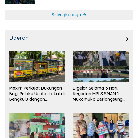
Selengkapnya
Daerah
Maxim Perkuat Dukungan
Digelar Selama 5 Hari,
Bagi Pelaku Usaha Lokal di
Kegiatan MPLS SMAN 1
Bengkulu dengan
Mukomuko Berlangsung
Meningkatkan Ruang
Sukses
Publik dan Kebersihan
Pasar