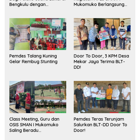
Bengkulu dengan
Mukomuko Berlangsung
Meningkatkan Ruang
Sukses
Publik dan Kebersihan
Pasar
Pemdes Talang Kuning
Door To Door, 3 KPM Desa
Gelar Rembug Stunting
Mekar Jaya Terima BLT-
DD!
Class Meeting, Guru dan
Pemdes Teras Terunjam
OSIS SMAN I Mukomuko
Salurkan BLT-DD Door To
Saling Beradu
Door!
Kemampuan!