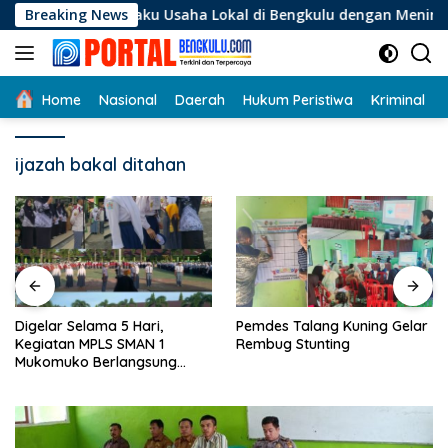
Langsung
i Pelaku Usaha Lokal di Bengkulu dengan Meningkatkan Ruang 
Breaking News
ke
konten
Home
Nasional
Daerah
Hukum Peristiwa
Kriminal
ijazah bakal ditahan
Digelar Selama 5 Hari,
Pemdes Talang Kuning Gelar
Kegiatan MPLS SMAN 1
Rembug Stunting
Mukomuko Berlangsung
Sukses