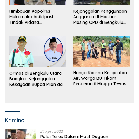
Himbauan Kapolres
Kejanggalan Penggunaan
Mukomuko Antisipasi
Anggaran di Masing-
Tindak Pidana
Masing OPD di Bengkulu
Perdagangan Orang
Utara Bakal Dibongkar
Hanya Karena Kecipratan
Ormas di Bengkulu Utara
Air, Warga BU Tikam
Bongkar Kejanggalan
Pengemudi Hingga Tewas
Kekayaan Bupati Mian dan
Anggaran Sejumlah OPD
Kriminal
24 April 2022
Polisi Terus Dalami Motif Dugaan