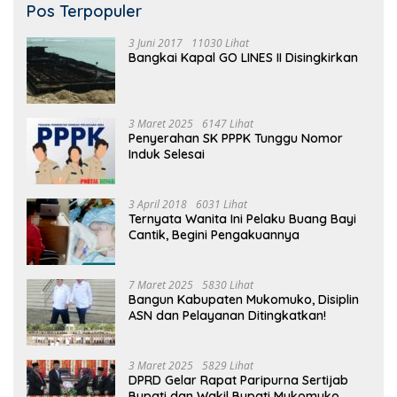
Pos Terpopuler
3 Juni 2017
11030 Lihat
Bangkai Kapal GO LINES II Disingkirkan
3 Maret 2025
6147 Lihat
Penyerahan SK PPPK Tunggu Nomor
Induk Selesai
3 April 2018
6031 Lihat
Ternyata Wanita Ini Pelaku Buang Bayi
Cantik, Begini Pengakuannya
7 Maret 2025
5830 Lihat
Bangun Kabupaten Mukomuko, Disiplin
ASN dan Pelayanan Ditingkatkan!
3 Maret 2025
5829 Lihat
DPRD Gelar Rapat Paripurna Sertijab
Bupati dan Wakil Bupati Mukomuko