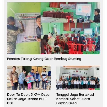
Pemdes Talang Kuning Gelar Rembug Stunting
Tunggal Jaya Bertekad
Door To Door, 3 KPM Desa
Kembali Sabet Juara
Mekar Jaya Terima BLT-
Lomba Desa
DD!