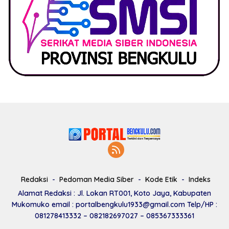
Redaksi
Pedoman Media Siber
Kode Etik
Indeks
Alamat Redaksi : Jl. Lokan RT001, Koto Jaya, Kabupaten
Mukomuko email : portalbengkulu1933@gmail.com Telp/HP :
081278413332 – 082182697027 – 085367333361