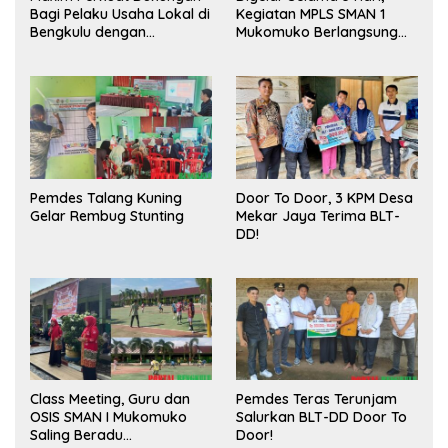
Bagi Pelaku Usaha Lokal di
Kegiatan MPLS SMAN 1
Bengkulu dengan
Mukomuko Berlangsung
Meningkatkan Ruang
Sukses
Publik dan Kebersihan
Pasar
Pemdes Talang Kuning
Door To Door, 3 KPM Desa
Gelar Rembug Stunting
Mekar Jaya Terima BLT-
DD!
Class Meeting, Guru dan
Pemdes Teras Terunjam
OSIS SMAN I Mukomuko
Salurkan BLT-DD Door To
Saling Beradu
Door!