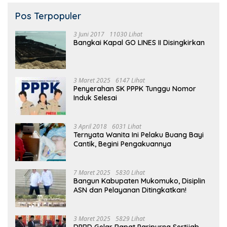
Pos Terpopuler
3 Juni 2017
11030 Lihat
Bangkai Kapal GO LINES II Disingkirkan
3 Maret 2025
6147 Lihat
Penyerahan SK PPPK Tunggu Nomor
Induk Selesai
3 April 2018
6031 Lihat
Ternyata Wanita Ini Pelaku Buang Bayi
Cantik, Begini Pengakuannya
7 Maret 2025
5830 Lihat
Bangun Kabupaten Mukomuko, Disiplin
ASN dan Pelayanan Ditingkatkan!
3 Maret 2025
5829 Lihat
DPRD Gelar Rapat Paripurna Sertijab