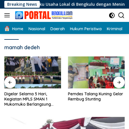
Langsung
 Pelaku Usaha Lokal di Bengkulu dengan Meningkatkan Ruang P
Breaking News
ke
konten
Home
Nasional
Daerah
Hukum Peristiwa
Kriminal
mamah dedeh
Digelar Selama 5 Hari,
Pemdes Talang Kuning Gelar
Kegiatan MPLS SMAN 1
Rembug Stunting
Mukomuko Berlangsung
Sukses