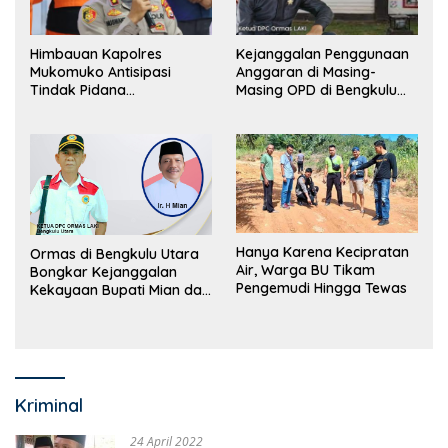
Himbauan Kapolres
Kejanggalan Penggunaan
Mukomuko Antisipasi
Anggaran di Masing-
Tindak Pidana
Masing OPD di Bengkulu
Perdagangan Orang
Utara Bakal Dibongkar
Hanya Karena Kecipratan
Ormas di Bengkulu Utara
Air, Warga BU Tikam
Bongkar Kejanggalan
Pengemudi Hingga Tewas
Kekayaan Bupati Mian dan
Anggaran Sejumlah OPD
Kriminal
24 April 2022