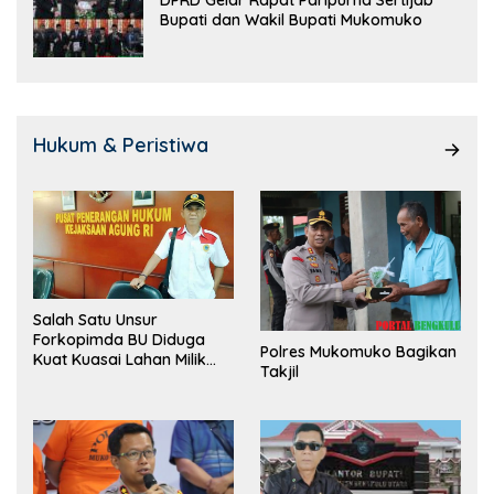
Bupati dan Wakil Bupati Mukomuko
Hukum & Peristiwa
Salah Satu Unsur
Forkopimda BU Diduga
Polres Mukomuko Bagikan
Kuat Kuasai Lahan Milik
Takjil
Pemerintah, Ormas Laki
Lapor Kejagung