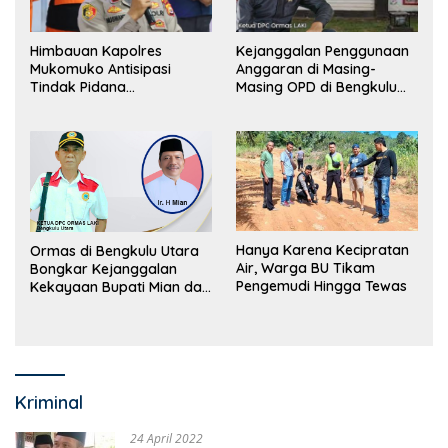
Himbauan Kapolres
Kejanggalan Penggunaan
Mukomuko Antisipasi
Anggaran di Masing-
Tindak Pidana
Masing OPD di Bengkulu
Perdagangan Orang
Utara Bakal Dibongkar
Hanya Karena Kecipratan
Ormas di Bengkulu Utara
Air, Warga BU Tikam
Bongkar Kejanggalan
Pengemudi Hingga Tewas
Kekayaan Bupati Mian dan
Anggaran Sejumlah OPD
Kriminal
24 April 2022