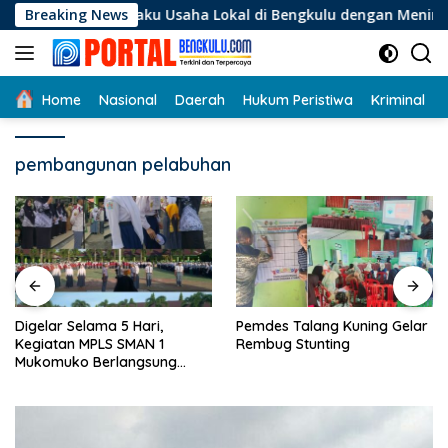
Langsung
i Pelaku Usaha Lokal di Bengkulu dengan Meningkatkan Ruang 
Breaking News
ke
konten
Home
Nasional
Daerah
Hukum Peristiwa
Kriminal
pembangunan pelabuhan
Digelar Selama 5 Hari,
Pemdes Talang Kuning Gelar
Kegiatan MPLS SMAN 1
Rembug Stunting
Mukomuko Berlangsung
Sukses