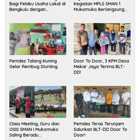
Bagi Pelaku Usaha Lokal di
Kegiatan MPLS SMAN 1
Bengkulu dengan
Mukomuko Berlangsung
Meningkatkan Ruang
Sukses
Publik dan Kebersihan
Pasar
Pemdes Talang Kuning
Door To Door, 3 KPM Desa
Gelar Rembug Stunting
Mekar Jaya Terima BLT-
DD!
Class Meeting, Guru dan
Pemdes Teras Terunjam
OSIS SMAN I Mukomuko
Salurkan BLT-DD Door To
Saling Beradu
Door!