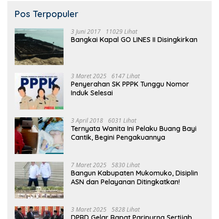
Pos Terpopuler
3 Juni 2017
11029 Lihat
Bangkai Kapal GO LINES II Disingkirkan
3 Maret 2025
6147 Lihat
Penyerahan SK PPPK Tunggu Nomor
Induk Selesai
3 April 2018
6031 Lihat
Ternyata Wanita Ini Pelaku Buang Bayi
Cantik, Begini Pengakuannya
7 Maret 2025
5830 Lihat
Bangun Kabupaten Mukomuko, Disiplin
ASN dan Pelayanan Ditingkatkan!
3 Maret 2025
5828 Lihat
DPRD Gelar Rapat Paripurna Sertijab