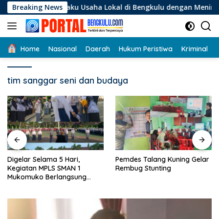
Langsung
i Pelaku Usaha Lokal di Bengkulu dengan Meningkatkan Ruang 
Breaking News
ke
konten
Home
Nasional
Daerah
Hukum Peristiwa
Kriminal
tim sanggar seni dan budaya
Digelar Selama 5 Hari,
Pemdes Talang Kuning Gelar
Kegiatan MPLS SMAN 1
Rembug Stunting
Mukomuko Berlangsung
Sukses