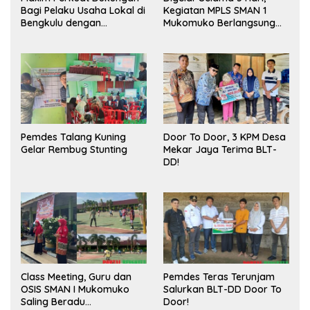
Bagi Pelaku Usaha Lokal di
Kegiatan MPLS SMAN 1
Bengkulu dengan
Mukomuko Berlangsung
Meningkatkan Ruang
Sukses
Publik dan Kebersihan
Pasar
Pemdes Talang Kuning
Door To Door, 3 KPM Desa
Gelar Rembug Stunting
Mekar Jaya Terima BLT-
DD!
Class Meeting, Guru dan
Pemdes Teras Terunjam
OSIS SMAN I Mukomuko
Salurkan BLT-DD Door To
Saling Beradu
Door!