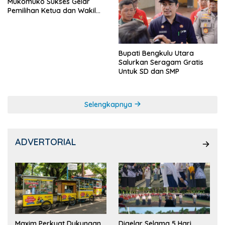
Mukomuko Sukses Gelar
Pemilihan Ketua dan Wakil
Ketua OSIS
Bupati Bengkulu Utara
Salurkan Seragam Gratis
Untuk SD dan SMP
Selengkapnya
ADVERTORIAL
Maxim Perkuat Dukungan
Digelar Selama 5 Hari,