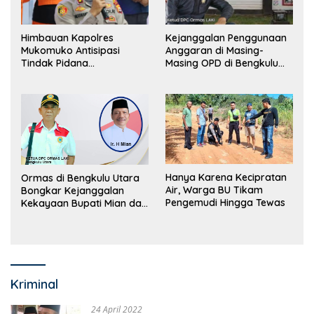
Himbauan Kapolres
Kejanggalan Penggunaan
Mukomuko Antisipasi
Anggaran di Masing-
Tindak Pidana
Masing OPD di Bengkulu
Perdagangan Orang
Utara Bakal Dibongkar
Hanya Karena Kecipratan
Ormas di Bengkulu Utara
Air, Warga BU Tikam
Bongkar Kejanggalan
Pengemudi Hingga Tewas
Kekayaan Bupati Mian dan
Anggaran Sejumlah OPD
Kriminal
24 April 2022