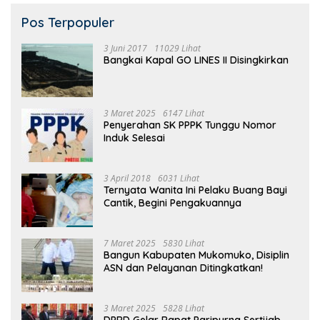
Pos Terpopuler
3 Juni 2017
11029 Lihat
Bangkai Kapal GO LINES II Disingkirkan
3 Maret 2025
6147 Lihat
Penyerahan SK PPPK Tunggu Nomor
Induk Selesai
3 April 2018
6031 Lihat
Ternyata Wanita Ini Pelaku Buang Bayi
Cantik, Begini Pengakuannya
7 Maret 2025
5830 Lihat
Bangun Kabupaten Mukomuko, Disiplin
ASN dan Pelayanan Ditingkatkan!
3 Maret 2025
5828 Lihat