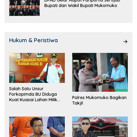
DPRD Gelar Rapat Paripurna Sertijab
Bupati dan Wakil Bupati Mukomuko
Hukum & Peristiwa
Salah Satu Unsur
Forkopimda BU Diduga
Polres Mukomuko Bagikan
Kuat Kuasai Lahan Milik
Takjil
Pemerintah, Ormas Laki
Lapor Kejagung