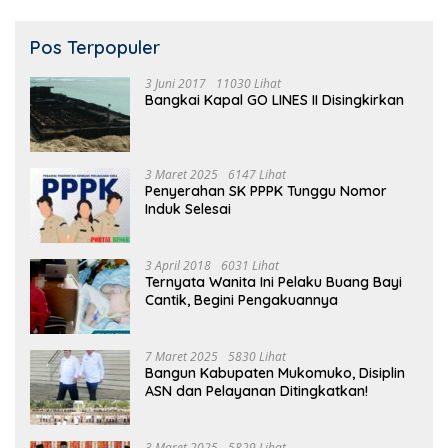
Pos Terpopuler
3 Juni 2017
11030 Lihat
Bangkai Kapal GO LINES II Disingkirkan
3 Maret 2025
6147 Lihat
Penyerahan SK PPPK Tunggu Nomor
Induk Selesai
3 April 2018
6031 Lihat
Ternyata Wanita Ini Pelaku Buang Bayi
Cantik, Begini Pengakuannya
7 Maret 2025
5830 Lihat
Bangun Kabupaten Mukomuko, Disiplin
ASN dan Pelayanan Ditingkatkan!
3 Maret 2025
5829 Lihat