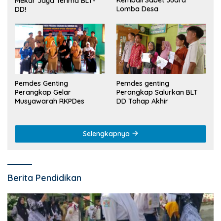
Kembali Sabet Juara
Mekar Jaya Terima BLT-
Lomba Desa
DD!
Pemdes Genting
Pemdes genting
Perangkap Gelar
Perangkap Salurkan BLT
Musyawarah RKPDes
DD Tahap Akhir
Selengkapnya
Berita Pendidikan