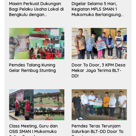
Maxim Perkuat Dukungan
Digelar Selama 5 Hari,
Bagi Pelaku Usaha Lokal di
Kegiatan MPLS SMAN 1
Bengkulu dengan
Mukomuko Berlangsung
Meningkatkan Ruang
Sukses
Publik dan Kebersihan
Pasar
Pemdes Talang Kuning
Door To Door, 3 KPM Desa
Gelar Rembug Stunting
Mekar Jaya Terima BLT-
DD!
Class Meeting, Guru dan
Pemdes Teras Terunjam
OSIS SMAN I Mukomuko
Salurkan BLT-DD Door To