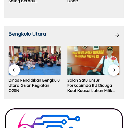
Saling Beradu
Door!
Kemampuan!
Bengkulu Utara
Dinas Pendidikan Bengkulu
Salah Satu Unsur
Utara Gelar Kegiatan
Forkopimda BU Diduga
O2SN
Kuat Kuasai Lahan Milik
Pemerintah, Ormas Laki
Lapor Kejagung