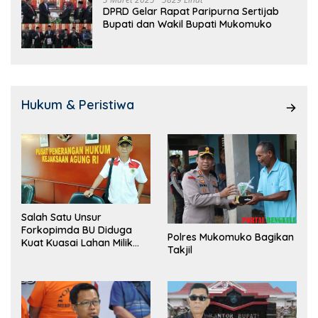
DPRD Gelar Rapat Paripurna Sertijab
Bupati dan Wakil Bupati Mukomuko
Hukum & Peristiwa
Salah Satu Unsur
Forkopimda BU Diduga
Polres Mukomuko Bagikan
Kuat Kuasai Lahan Milik
Takjil
Pemerintah, Ormas Laki
Lapor Kejagung