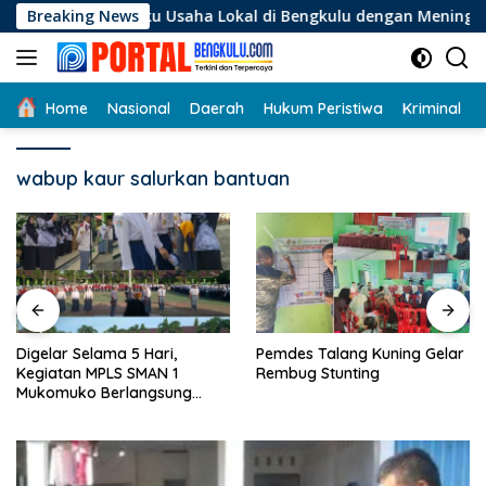
Langsung
Pelaku Usaha Lokal di Bengkulu dengan Meningkatkan Ruang P
Breaking News
ke
konten
Home
Nasional
Daerah
Hukum Peristiwa
Kriminal
wabup kaur salurkan bantuan
Digelar Selama 5 Hari,
Pemdes Talang Kuning Gelar
Kegiatan MPLS SMAN 1
Rembug Stunting
Mukomuko Berlangsung
Sukses