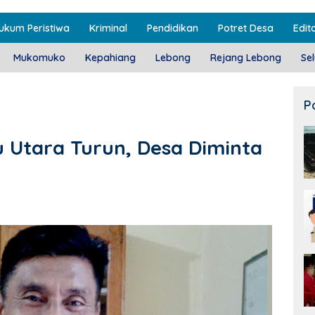
ukum Peristiwa
Kriminal
Pendidikan
Potret Desa
Edito
Mukomuko
Kepahiang
Lebong
Rejang Lebong
Se
P
u Utara Turun, Desa Diminta