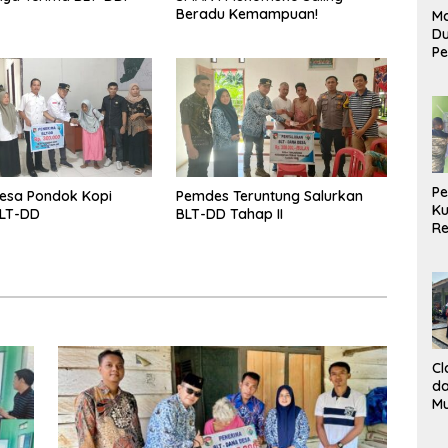
Beradu Kemampuan!
Ma
D
Pe
di
Me
Ru
Ke
P
esa Pondok Kopi
Pemdes Teruntung Salurkan
Ku
BLT-DD
BLT-DD Tahap II
Re
Cl
da
M
B
K