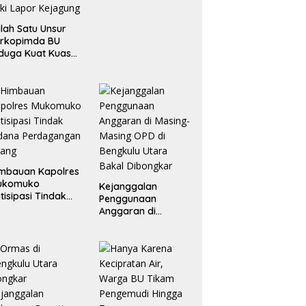
lah Satu Unsur
orkopimda BU
duga Kuat Kuasai
han Milik
merintah, Ormas
ki Lapor
ejagung
mbauan Kapolres
ukomuko
Kejanggalan
tisipasi Tindak
Penggunaan
dana
Anggaran di
erdagangan
Masing-Masing OPD
rang
di Bengkulu Utara
Bakal Dibongkar