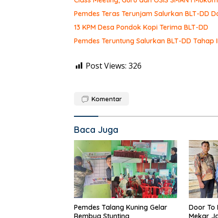
Class Meeting, Guru dan OSIS SMAN I Muk
Pemdes Teras Terunjam Salurkan BLT-DD Do
13 KPM Desa Pondok Kopi Terima BLT-DD
Pemdes Teruntung Salurkan BLT-DD Tahap I
Post Views:
326
Komentar
Baca Juga
Pemdes Talang Kuning Gelar
Door To 
Rembug Stunting
Mekar Ja