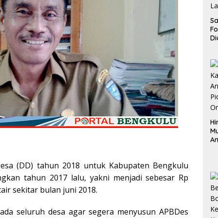
Sa
F
Di
La
Pe
La
K
Hi
M
An
Pi
P
sa (DD) tahun 2018 untuk Kabupaten Bengkulu
O
gkan tahun 2017 lalu, yakni menjadi sebesar Rp
air sekitar bulan juni 2018.
epada seluruh desa agar segera menyusun APBDes