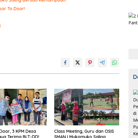
omuko Saling Beradu Kemampuan!
or To Door!
I
D
Door, 3 KPM Desa
Class Meeting, Guru dan OSIS
ya Terima BLT-DD!
SMAN I Mukomuko Saling