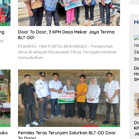
M
ng
Door To Door, 3 KPM Desa Mekar Jaya Terima
BLT-DD!
is
PEWARTA : YADI PORTAL MUKOMUKO – Pemerintah
desa di wilayah Kecamatan Teras Terunjam kembali
menyalurkan…
Di
Ha
S
Be
Do
K
muko
Pemdes Teras Terunjam Salurkan BLT-DD Door
Ja
To Door!