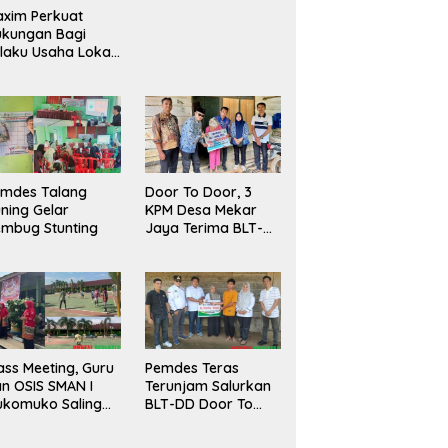
Berlangsung Sukses
xim Perkuat
ukungan Bagi
laku Usaha Lokal
 Bengkulu dengan
ningkatkan
ang Publik dan
bersihan Pasar
emdes Talang
Door To Door, 3
ning Gelar
KPM Desa Mekar
mbug Stunting
Jaya Terima BLT-
DD!
ass Meeting, Guru
Pemdes Teras
n OSIS SMAN I
Terunjam Salurkan
ukomuko Saling
BLT-DD Door To
eradu
Door!
emampuan!