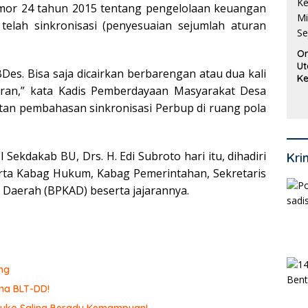
or 24 tahun 2015 tentang pengelolaan keuangan
lah sinkronisasi (penyesuaian sejumlah aturan
Or
Ut
es. Bisa saja dicairkan berbarengan atau dua kali
Ke
airan,” kata Kadis Pemberdayaan Masyarakat Desa
Ke
Mi
atan pembahasan sinkronisasi Perbup di ruang pola
Se
 Sekdakab BU, Drs. H. Edi Subroto hari itu, dihadiri
Kri
serta Kabag Hukum, Kabag Pemerintahan, Sekretaris
Daerah (BPKAD) beserta jajarannya.
ng
ma BLT-DD!