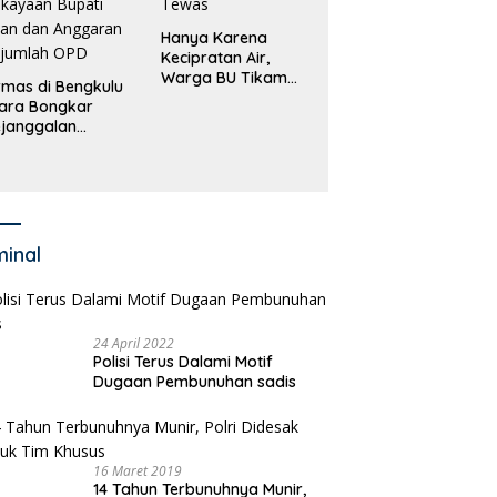
Hanya Karena
Kecipratan Air,
Warga BU Tikam
mas di Bengkulu
Pengemudi Hingga
ara Bongkar
Tewas
janggalan
kayaan Bupati
an dan Anggaran
jumlah OPD
minal
24 April 2022
Polisi Terus Dalami Motif
Dugaan Pembunuhan sadis
16 Maret 2019
14 Tahun Terbunuhnya Munir,