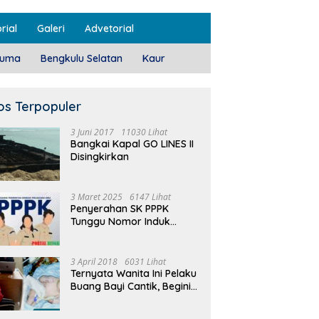
rial
Galeri
Advetorial
luma
Bengkulu Selatan
Kaur
os Terpopuler
3 Juni 2017
11030 Lihat
Bangkai Kapal GO LINES II
Disingkirkan
3 Maret 2025
6147 Lihat
Penyerahan SK PPPK
Tunggu Nomor Induk
Selesai
3 April 2018
6031 Lihat
Ternyata Wanita Ini Pelaku
Buang Bayi Cantik, Begini
Pengakuannya