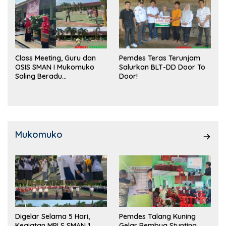
Class Meeting, Guru dan
Pemdes Teras Terunjam
OSIS SMAN I Mukomuko
Salurkan BLT-DD Door To
Saling Beradu
Door!
Kemampuan!
Mukomuko
Digelar Selama 5 Hari,
Pemdes Talang Kuning
Kegiatan MPLS SMAN 1
Gelar Rembug Stunting