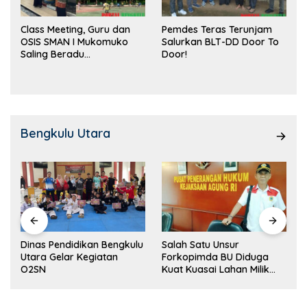
Class Meeting, Guru dan
Pemdes Teras Terunjam
OSIS SMAN I Mukomuko
Salurkan BLT-DD Door To
Saling Beradu
Door!
Kemampuan!
Bengkulu Utara
Dinas Pendidikan Bengkulu
Salah Satu Unsur
Utara Gelar Kegiatan
Forkopimda BU Diduga
O2SN
Kuat Kuasai Lahan Milik
Pemerintah, Ormas Laki
Lapor Kejagung