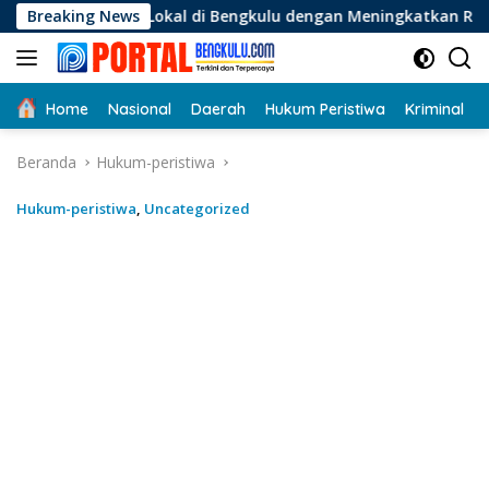
Langsung
okal di Bengkulu dengan Meningkatkan Ruang Publik dan Kebe
Breaking News
ke
konten
Home
Nasional
Daerah
Hukum Peristiwa
Kriminal
Beranda
Hukum-peristiwa
Hukum-peristiwa
,
Uncategorized