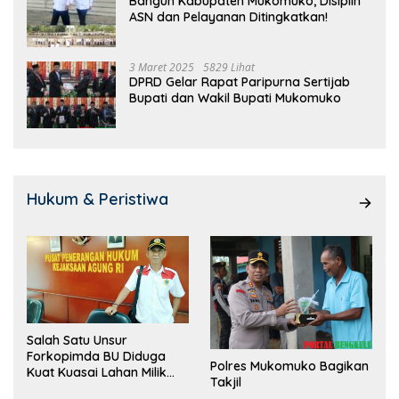
Bangun Kabupaten Mukomuko, Disiplin
ASN dan Pelayanan Ditingkatkan!
3 Maret 2025
5829 Lihat
DPRD Gelar Rapat Paripurna Sertijab
Bupati dan Wakil Bupati Mukomuko
Hukum & Peristiwa
Salah Satu Unsur
Forkopimda BU Diduga
Polres Mukomuko Bagikan
Kuat Kuasai Lahan Milik
Takjil
Pemerintah, Ormas Laki