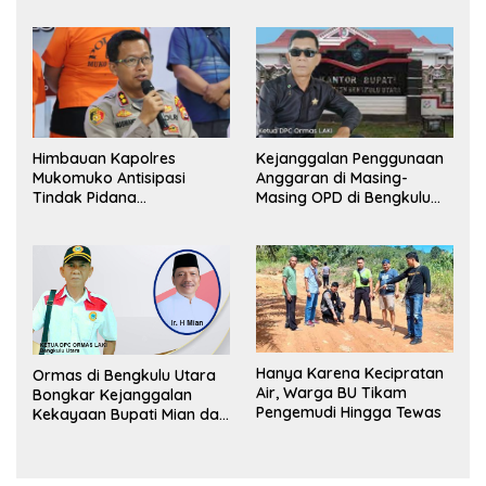
Lapor Kejagung
Himbauan Kapolres
Kejanggalan Penggunaan
Mukomuko Antisipasi
Anggaran di Masing-
Tindak Pidana
Masing OPD di Bengkulu
Perdagangan Orang
Utara Bakal Dibongkar
Hanya Karena Kecipratan
Ormas di Bengkulu Utara
Air, Warga BU Tikam
Bongkar Kejanggalan
Pengemudi Hingga Tewas
Kekayaan Bupati Mian dan
Anggaran Sejumlah OPD