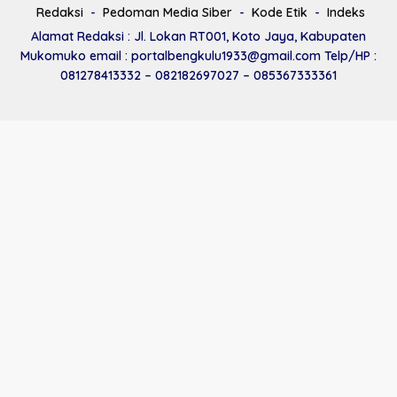
Redaksi
Pedoman Media Siber
Kode Etik
Indeks
Alamat Redaksi : Jl. Lokan RT001, Koto Jaya, Kabupaten
Mukomuko email : portalbengkulu1933@gmail.com Telp/HP :
081278413332 – 082182697027 – 085367333361