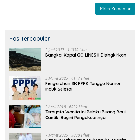
Pos Terpopuler
3 Juni 2017
11030 Lihat
Bangkai Kapal GO LINES II Disingkirkan
3 Maret 2025
6147 Lihat
Penyerahan SK PPPK Tunggu Nomor
Induk Selesai
3 April 2018
6032 Lihat
Ternyata Wanita Ini Pelaku Buang Bayi
Cantik, Begini Pengakuannya
7 Maret 2025
5830 Lihat