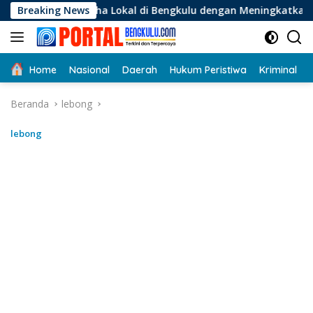
Langsung
aha Lokal di Bengkulu dengan Meningkatkan Ruang Publik dan
Breaking News
ke
konten
Home
Nasional
Daerah
Hukum Peristiwa
Kriminal
Beranda
lebong
lebong