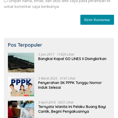
Simpan nama, email, dan situs web saya pada peramban ini
untuk komentar saya berikutnya.
Pos Terpopuler
3 Juni 2017
11029 Lihat
Bangkai Kapal GO LINES II Disingkirkan
3 Maret 2025
6147 Lihat
Penyerahan SK PPPK Tunggu Nomor
Induk Selesai
3 April 2018
6031 Lihat
Ternyata Wanita Ini Pelaku Buang Bayi
Cantik, Begini Pengakuannya