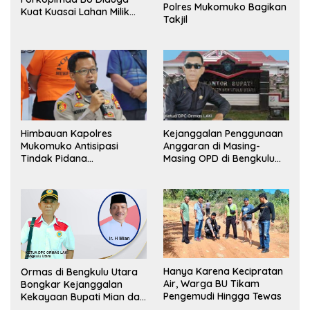
Polres Mukomuko Bagikan
Kuat Kuasai Lahan Milik
Takjil
Pemerintah, Ormas Laki
Lapor Kejagung
Himbauan Kapolres
Kejanggalan Penggunaan
Mukomuko Antisipasi
Anggaran di Masing-
Tindak Pidana
Masing OPD di Bengkulu
Perdagangan Orang
Utara Bakal Dibongkar
Hanya Karena Kecipratan
Ormas di Bengkulu Utara
Air, Warga BU Tikam
Bongkar Kejanggalan
Pengemudi Hingga Tewas
Kekayaan Bupati Mian dan
Anggaran Sejumlah OPD