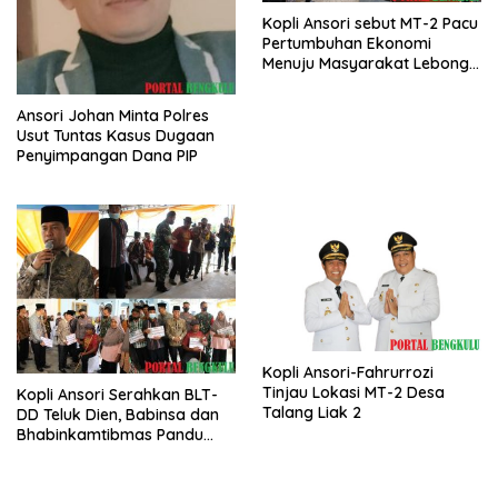
Kopli Ansori sebut MT-2 Pacu
Pertumbuhan Ekonomi
Menuju Masyarakat Lebong
Bahagia Sejahtera
Ansori Johan Minta Polres
Usut Tuntas Kasus Dugaan
Penyimpangan Dana PIP
Kopli Ansori-Fahrurrozi
Tinjau Lokasi MT-2 Desa
Kopli Ansori Serahkan BLT-
Talang Liak 2
DD Teluk Dien, Babinsa dan
Bhabinkamtibmas Pandu
KPM