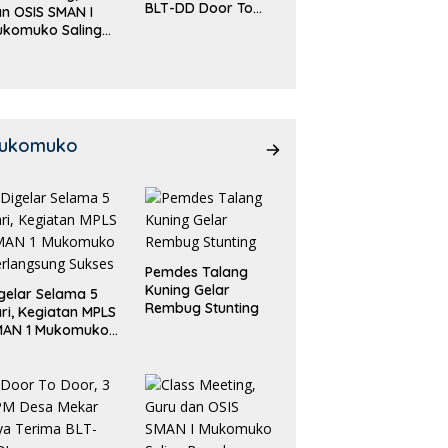
BLT-DD Door To
n OSIS SMAN I
Door!
ukomuko Saling
eradu
emampuan!
ukomuko
Pemdes Talang
Kuning Gelar
gelar Selama 5
Rembug Stunting
ri, Kegiatan MPLS
MAN 1 Mukomuko
rlangsung Sukses