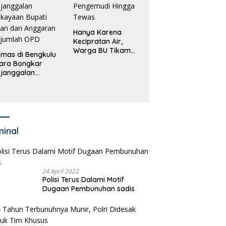
Hanya Karena
Kecipratan Air,
Warga BU Tikam
mas di Bengkulu
Pengemudi Hingga
ara Bongkar
Tewas
janggalan
kayaan Bupati
an dan Anggaran
jumlah OPD
minal
24 April 2022
Polisi Terus Dalami Motif
Dugaan Pembunuhan sadis