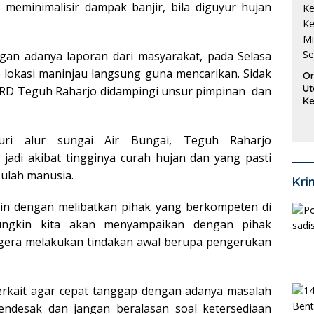
meminimalisir dampak banjir, bila diguyur hujan
ngan adanya laporan dari masyarakat, pada Selasa
 lokasi maninjau langsung guna mencarikan. Sidak
Or
Ut
PRD Teguh Raharjo didampingi unsur pimpinan dan
Ke
Ke
Mi
Se
suri alur sungai Air Bungai, Teguh Raharjo
jadi akibat tingginya curah hujan dan yang pasti
 ulah manusia.
Kri
gkin dengan melibatkan pihak yang berkompeten di
ungkin kita akan menyampaikan dengan pihak
gera melakukan tindakan awal berupa pengerukan
rkait agar cepat tanggap dengan adanya masalah
mendesak dan jangan beralasan soal ketersediaan