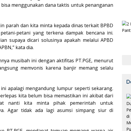
ait bisa menggunakan dana taktis untuk penanganan
kin parah dan kita minta kepada dinas terkait BPBD
petani-petani yang terkena dampak bencana ini.
an supaya dicari solusinya apakah melalui APBD
PBN,” kata dia.
nya musibah ini dengan aktifitas PT.PGE, menurut
langsung memvonis karena banjir memang selalu
D
t ini apalagi mengandung lumpur seperti sekarang.
rlepas kita belum bisa memastikan ini akibat dari
kat nanti kita minta pihak pemerintah untuk
. Agar tidak ada lagi asumsi simpang siur di
 ke PT.PGE, mendapat temuan memang warna air