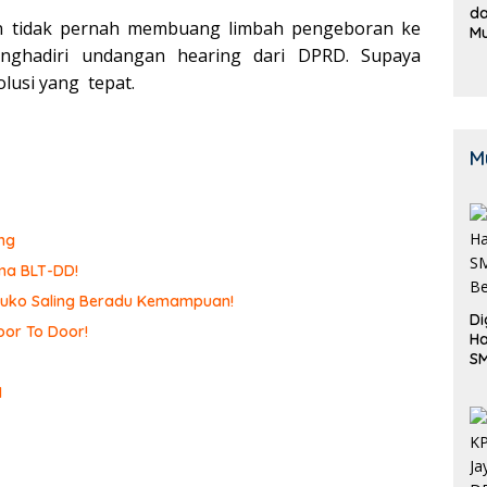
da
an tidak pernah membuang limbah pengeboran ke
M
B
nghadiri undangan hearing dari DPRD. Supaya
K
lusi yang tepat.
M
ng
ma BLT-DD!
omuko Saling Beradu Kemampuan!
Di
or To Door!
Ha
S
Be
I