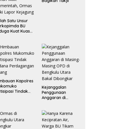
Bagikan Takjil
lah Satu Unsur
orkopimda BU
duga Kuat Kuasai
han Milik
merintah, Ormas
ki Lapor
ejagung
mbauan Kapolres
ukomuko
Kejanggalan
tisipasi Tindak
Penggunaan
dana
Anggaran di
erdagangan
Masing-Masing OPD
rang
di Bengkulu Utara
Bakal Dibongkar