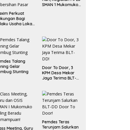
SMAN 1 Mukomuko
Berlangsung Sukses
xim Perkuat
ukungan Bagi
laku Usaha Lokal
 Bengkulu dengan
ningkatkan
ang Publik dan
bersihan Pasar
emdes Talang
ning Gelar
Door To Door, 3
mbug Stunting
KPM Desa Mekar
Jaya Terima BLT-
DD!
Pemdes Teras
Terunjam Salurkan
ass Meeting, Guru