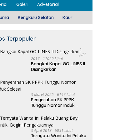
rial
Galeri
Advetorial
luma
Bengkulu Selatan
Kaur
os Terpopuler
3
Juni
2017
11029 Lihat
Bangkai Kapal GO LINES II
Disingkirkan
3 Maret 2025
6147 Lihat
Penyerahan SK PPPK
Tunggu Nomor Induk
Selesai
3 April 2018
6031 Lihat
Ternyata Wanita Ini Pelaku