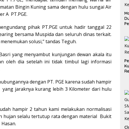
amatan Bingin Kuning sama dengan hulu sungai Air
Ma
ter A PT.PGE.
D
Pe
 mengundang pihak PT.PGE untuk hadir tanggal 22
di
aring bersama Muspida dan seluruh dinas terkait.
Me
Ru
 menemukan solusi,” tandas Teguh.
Ke
Basri yang menyambut kunjungan dewan akala itu
P
 oleh dia setelah ini tidak timbul lagi informasi
Ku
.
Re
a hubungannya dengan PT. PGE karena sudah hampir
 A yang jaraknya kurang lebih 3 Kilometer dari hulu
 sudah hampir 2 tahun kami melakukan normalisasi
n hujan selalu tertutup rata dengan material Bukit
g Hasan.
Cl