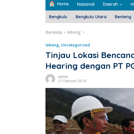
Home
Nasional
Daerah
H
Bengkulu
Bengkulu Utara
Benteng
Beranda
lebong
lebong
,
Uncategorized
Tinjau Lokasi Benca
Hearing dengan PT P
Admin
21 Februari 2018