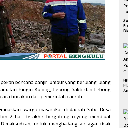
Sa
F
Di
La
Pe
La
K
Hi
 pekan bencana banjir lumpur yang berulang-ulang
M
amatan Bingin Kuning, Lebong Sakti dan Lebong
An
Pi
ada tindakan dari pemerintah daerah.
P
O
memuaskan, warga masarakat di daerah Sabo Desa
lam 2 hari terakhir bergotong royong membuat
r. Dimaksudkan, untuk menghadang air agar tidak