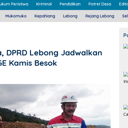
ukum Peristiwa
Kriminal
Pendidikan
Potret Desa
Edito
Mukomuko
Kepahiang
Lebong
Rejang Lebong
Se
P
na, DPRD Lebong Jadwalkan
GE Kamis Besok