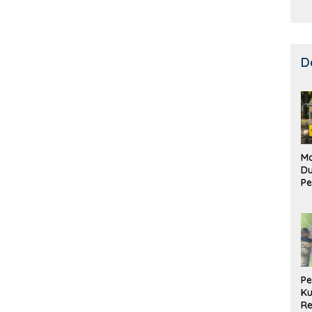
D
Ma
D
Pe
di
Me
Ru
Ke
P
Ku
Re