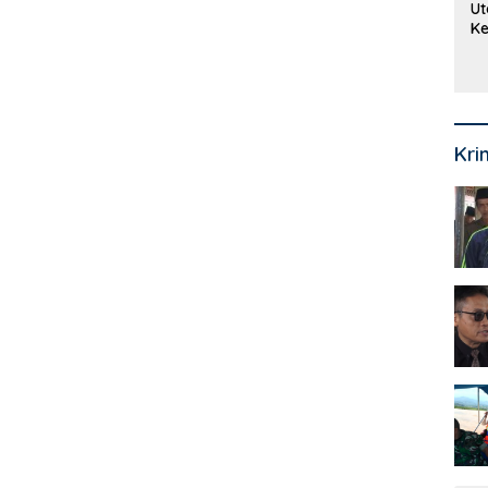
Ut
Ke
Ke
Mi
Se
Kri