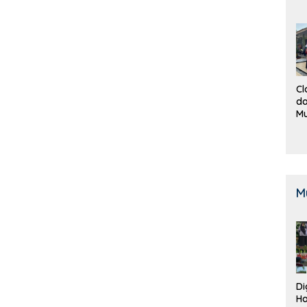
Cl
da
M
B
K
M
Di
Ha