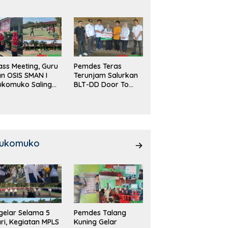
DD!
ass Meeting, Guru
Pemdes Teras
n OSIS SMAN I
Terunjam Salurkan
ukomuko Saling
BLT-DD Door To
eradu
Door!
emampuan!
ukomuko
gelar Selama 5
Pemdes Talang
ri, Kegiatan MPLS
Kuning Gelar