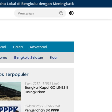
ngkulu dengan Meningkatkan Ruang Publik dan Kebersihan Pasa
rial
Galeri
Advetorial
luma
Bengkulu Selatan
Kaur
os Terpopuler
3 Juni 2017
11029 Lihat
Bangkai Kapal GO LINES II
Disingkirkan
3 Maret 2025
6147 Lihat
Penyerahan SK PPPK