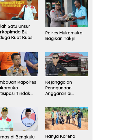
lah Satu Unsur
orkopimda BU
Polres Mukomuko
duga Kuat Kuasai
Bagikan Takjil
han Milik
merintah, Ormas
ki Lapor
ejagung
mbauan Kapolres
Kejanggalan
ukomuko
Penggunaan
tisipasi Tindak
Anggaran di
dana
Masing-Masing OPD
erdagangan
di Bengkulu Utara
rang
Bakal Dibongkar
Hanya Karena
mas di Bengkulu