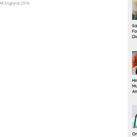
ll England 2019.
Sa
F
Di
La
Pe
La
K
Hi
M
An
Pi
P
O
Or