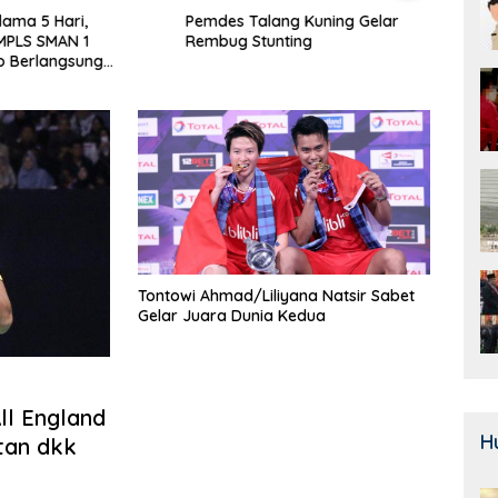
alang Kuning Gelar
Door To Door, 3 KPM Desa
Class
Stunting
Mekar Jaya Terima BLT-DD!
SMAN
Bera
Tontowi Ahmad/Liliyana Natsir Sabet
Gelar Juara Dunia Kedua
ll England
H
tan dkk