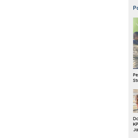
P
Pe
St
Do
K
Ja
DD