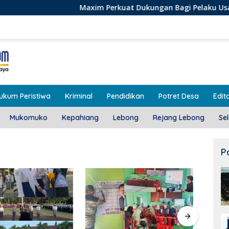
Maxim Perkuat Dukungan Bagi Pelaku Usaha Lokal di Be
ukum Peristiwa
Kriminal
Pendidikan
Potret Desa
Edito
Mukomuko
Kepahiang
Lebong
Rejang Lebong
Se
P