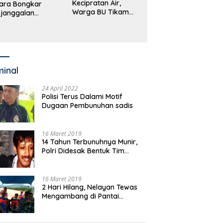
Kecipratan Air,
ara Bongkar
Warga BU Tikam
janggalan
Pengemudi Hingga
kayaan Bupati
Tewas
an dan Anggaran
jumlah OPD
minal
24 April 2022
Polisi Terus Dalami Motif
Dugaan Pembunuhan sadis
16 Maret 2019
14 Tahun Terbunuhnya Munir,
Polri Didesak Bentuk Tim
Khusus
16 Maret 2019
2 Hari Hilang, Nelayan Tewas
Mengambang di Pantai
Cipalawah Garut