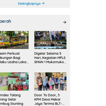
Selengkapnya
aerah
xim Perkuat
Digelar Selama 5
ukungan Bagi
Hari, Kegiatan MPLS
laku Usaha Lokal
SMAN 1 Mukomuko
 Bengkulu dengan
Berlangsung Sukses
ningkatkan
ang Publik dan
bersihan Pasar
emdes Talang
Door To Door, 3
ning Gelar
KPM Desa Mekar
mbug Stunting
Jaya Terima BLT-