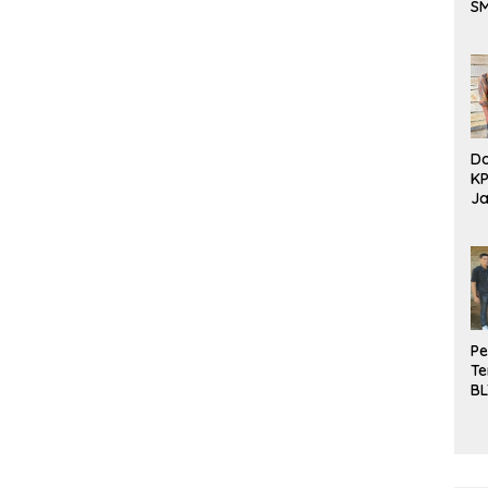
S
Be
Do
K
Ja
DD
Pe
Te
BL
Do