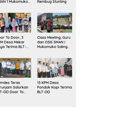
MAN 1 Mukomuko
Rembug Stunting
rlangsung Sukses
or To Door, 3
Class Meeting, Guru
PM Desa Mekar
dan OSIS SMAN I
ya Terima BLT-
Mukomuko Saling
!
Beradu
Kemampuan!
mdes Teras
13 KPM Desa
runjam Salurkan
Pondok Kopi Terima
T-DD Door To
BLT-DD
or!