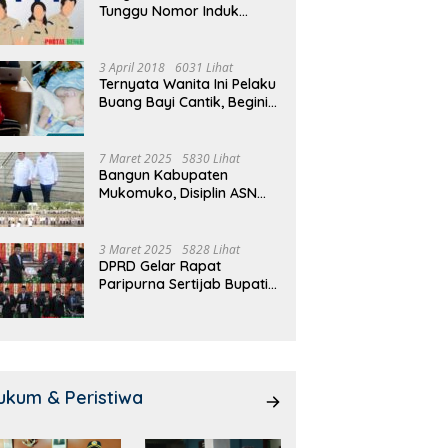
Tunggu Nomor Induk
 Meeting, Guru dan OSIS
Pemdes Teras Terunjam
1
Selesai
 I Mukomuko Saling
Salurkan BLT-DD Door To
T
du Kemampuan!
Door!
3 April 2018
6031 Lihat
Ternyata Wanita Ini Pelaku
Buang Bayi Cantik, Begini
Pengakuannya
7 Maret 2025
5830 Lihat
Bangun Kabupaten
Mukomuko, Disiplin ASN
dan Pelayanan
Ditingkatkan!
3 Maret 2025
5828 Lihat
DPRD Gelar Rapat
Paripurna Sertijab Bupati
dan Wakil Bupati
Mukomuko
ukum & Peristiwa