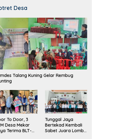
otret Desa
mdes Talang Kuning Gelar Rembug
unting
Tunggal Jaya
or To Door, 3
Bertekad Kembali
PM Desa Mekar
Sabet Juara Lomba
ya Terima BLT-
Desa
!