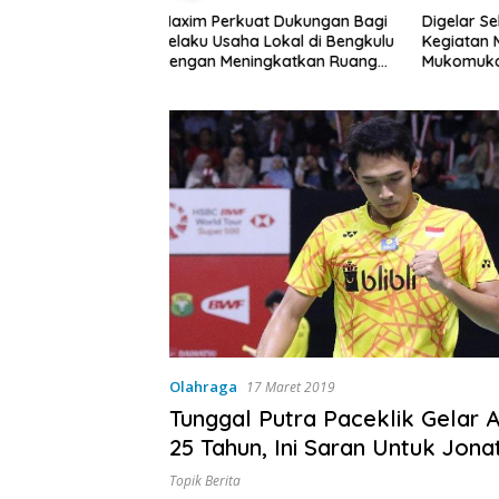
at Dukungan Bagi
Digelar Selama 5 Hari,
Pemdes T
a Lokal di Bengkulu
Kegiatan MPLS SMAN 1
Rembug 
ingkatkan Ruang
Mukomuko Berlangsung
Kebersihan Pasar
Sukses
Olahraga
17 Maret 2019
Tunggal Putra Paceklik Gelar A
25 Tahun, Ini Saran Untuk Jona
Topik Berita