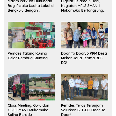
Maxim Perkuat Dukungan
Digelar Selama 5 Hari,
Bagi Pelaku Usaha Lokal di
Kegiatan MPLS SMAN 1
Bengkulu dengan
Mukomuko Berlangsung
Meningkatkan Ruang
Sukses
Publik dan Kebersihan
Pasar
Pemdes Talang Kuning
Door To Door, 3 KPM Desa
Gelar Rembug Stunting
Mekar Jaya Terima BLT-
DD!
Class Meeting, Guru dan
Pemdes Teras Terunjam
OSIS SMAN I Mukomuko
Salurkan BLT-DD Door To
Saling Beradu
Door!