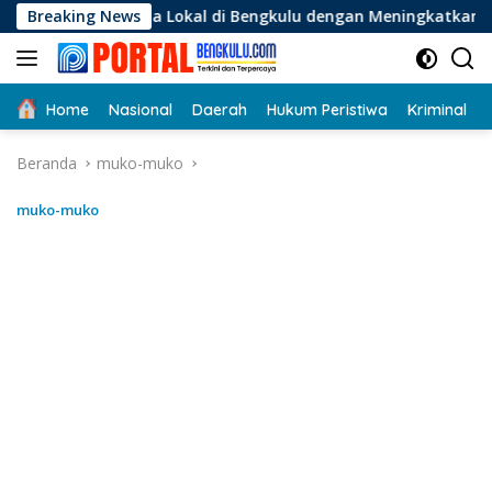
Langsung
ha Lokal di Bengkulu dengan Meningkatkan Ruang Publik dan K
Breaking News
ke
konten
Home
Nasional
Daerah
Hukum Peristiwa
Kriminal
Beranda
muko-muko
muko-muko