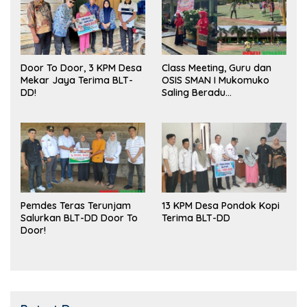
Door To Door, 3 KPM Desa
Class Meeting, Guru dan
Mekar Jaya Terima BLT-
OSIS SMAN I Mukomuko
DD!
Saling Beradu
Kemampuan!
Pemdes Teras Terunjam
13 KPM Desa Pondok Kopi
Salurkan BLT-DD Door To
Terima BLT-DD
Door!