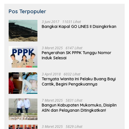
Pos Terpopuler
3 Juni 2017
11031 Lihat
Bangkai Kapal GO LINES II Disingkirkan
3 Maret 2025
6147 Lihat
Penyerahan SK PPPK Tunggu Nomor
Induk Selesai
3 April 2018
6032 Lihat
Ternyata Wanita Ini Pelaku Buang Bayi
Cantik, Begini Pengakuannya
7 Maret 2025
5831 Lihat
Bangun Kabupaten Mukomuko, Disiplin
ASN dan Pelayanan Ditingkatkan!
3 Maret 2025
5829 Lihat