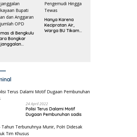
Hanya Karena
Kecipratan Air,
Warga BU Tikam
mas di Bengkulu
Pengemudi Hingga
ara Bongkar
Tewas
janggalan
kayaan Bupati
an dan Anggaran
jumlah OPD
minal
24 April 2022
Polisi Terus Dalami Motif
Dugaan Pembunuhan sadis