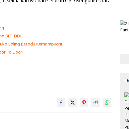
I,III,sekda kab BU,dan seluruh OPD Bengkulu Utara.
ng
ma BLT-DD!
omuko Saling Beradu Kemampuan!
or To Door!
I
D