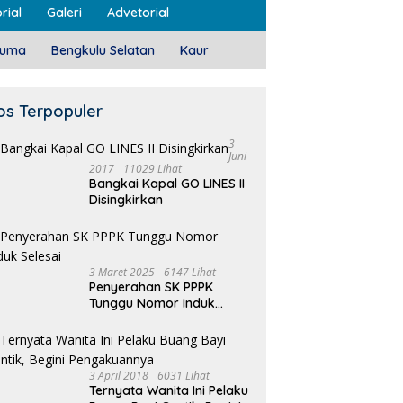
rial
Galeri
Advetorial
luma
Bengkulu Selatan
Kaur
os Terpopuler
3
Juni
2017
11029 Lihat
Bangkai Kapal GO LINES II
Disingkirkan
3 Maret 2025
6147 Lihat
Penyerahan SK PPPK
Tunggu Nomor Induk
Selesai
3 April 2018
6031 Lihat
Ternyata Wanita Ini Pelaku