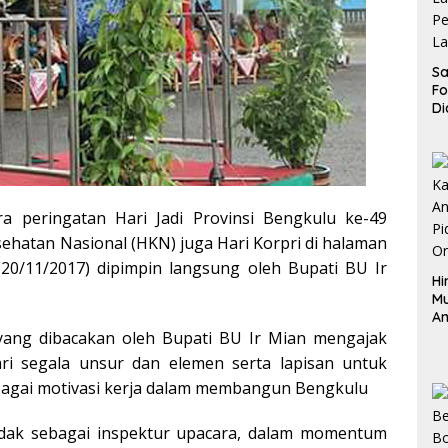
Sa
F
Di
La
Pe
La
K
 peringatan Hari Jadi Provinsi Bengkulu ke-49
ehatan Nasional (HKN) juga Hari Korpri di halaman
0/11/2017) dipimpin langsung oleh Bupati BU Ir
Hi
M
An
Pi
yang dibacakan oleh Bupati BU Ir Mian mengajak
P
ri segala unsur dan elemen serta lapisan untuk
O
agai motivasi kerja dalam membangun Bengkulu
ndak sebagai inspektur upacara, dalam momentum