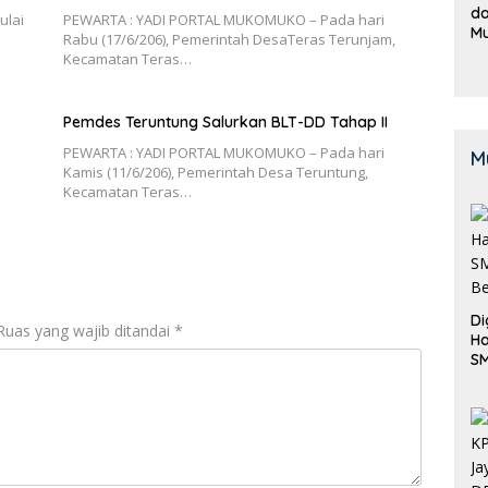
da
ulai
PEWARTA : YADI PORTAL MUKOMUKO – Pada hari
M
Rabu (17/6/206), Pemerintah DesaTeras Terunjam,
B
Kecamatan Teras…
K
Pemdes Teruntung Salurkan BLT-DD Tahap II
PEWARTA : YADI PORTAL MUKOMUKO – Pada hari
M
Kamis (11/6/206), Pemerintah Desa Teruntung,
Kecamatan Teras…
Di
Ruas yang wajib ditandai
*
Ha
S
Be