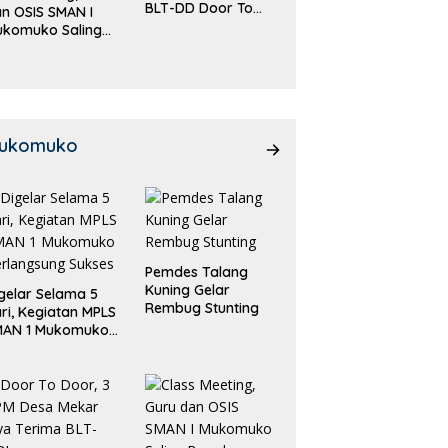
BLT-DD Door To
n OSIS SMAN I
Door!
ukomuko Saling
eradu
emampuan!
ukomuko
Pemdes Talang
Kuning Gelar
gelar Selama 5
Rembug Stunting
ri, Kegiatan MPLS
MAN 1 Mukomuko
rlangsung Sukses