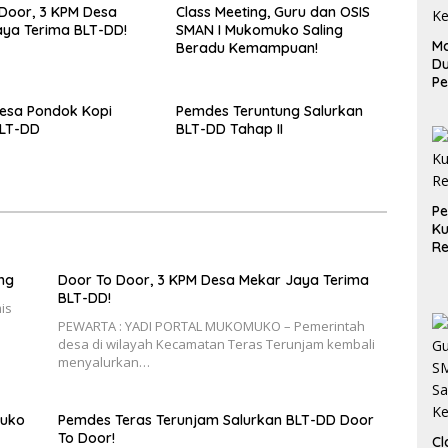
Door, 3 KPM Desa
Class Meeting, Guru dan OSIS
ya Terima BLT-DD!
SMAN I Mukomuko Saling
Ma
Beradu Kemampuan!
D
Pe
di
esa Pondok Kopi
Pemdes Teruntung Salurkan
Me
BLT-DD
BLT-DD Tahap II
Ru
Ke
P
Ku
Re
ng
Door To Door, 3 KPM Desa Mekar Jaya Terima
BLT-DD!
is
PEWARTA : YADI PORTAL MUKOMUKO – Pemerintah
desa di wilayah Kecamatan Teras Terunjam kembali
menyalurkan…
muko
Pemdes Teras Terunjam Salurkan BLT-DD Door
To Door!
Cl