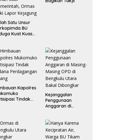
Bagikan Takjil
lah Satu Unsur
orkopimda BU
duga Kuat Kuasai
han Milik
merintah, Ormas
ki Lapor
ejagung
mbauan Kapolres
ukomuko
Kejanggalan
tisipasi Tindak
Penggunaan
dana
Anggaran di
erdagangan
Masing-Masing OPD
rang
di Bengkulu Utara
Bakal Dibongkar