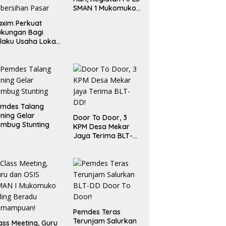
SMAN 1 Mukomuko
Berlangsung Sukses
xim Perkuat
ukungan Bagi
laku Usaha Lokal
 Bengkulu dengan
ningkatkan
ang Publik dan
bersihan Pasar
emdes Talang
ning Gelar
Door To Door, 3
mbug Stunting
KPM Desa Mekar
Jaya Terima BLT-
DD!
Pemdes Teras
Terunjam Salurkan
ass Meeting, Guru