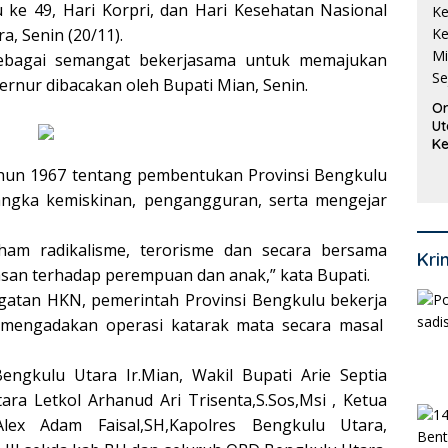
 ke 49, Hari Korpri, dan Hari Kesehatan Nasional
, Senin (20/11).
sebagai semangat bekerjasama untuk memajukan
bernur dibacakan oleh Bupati Mian, Senin.
Or
Ut
Ke
Ke
un 1967 tentang pembentukan Provinsi Bengkulu
Mi
Se
angka kemiskinan, pengangguran, serta mengejar
am radikalisme, terorisme dan secara bersama
Kri
an terhadap perempuan dan anak,” kata Bupati.
ingatan HKN, pemerintah Provinsi Bengkulu bekerja
mengadakan operasi katarak mata secara masal
engkulu Utara Ir.Mian, Wakil Bupati Arie Septia
ra Letkol Arhanud Ari Trisenta,S.Sos,Msi , Ketua
ex Adam Faisal,SH,Kapolres Bengkulu Utara,