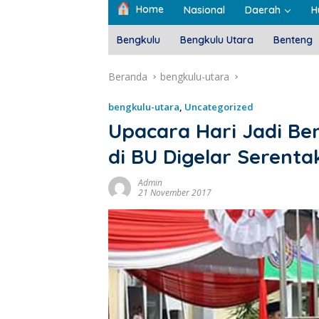
Home
Nasional
Daerah
H
Bengkulu
Bengkulu Utara
Benteng
Beranda
bengkulu-utara
bengkulu-utara
,
Uncategorized
Upacara Hari Jadi Be
di BU Digelar Serenta
Admin
21 November 2017