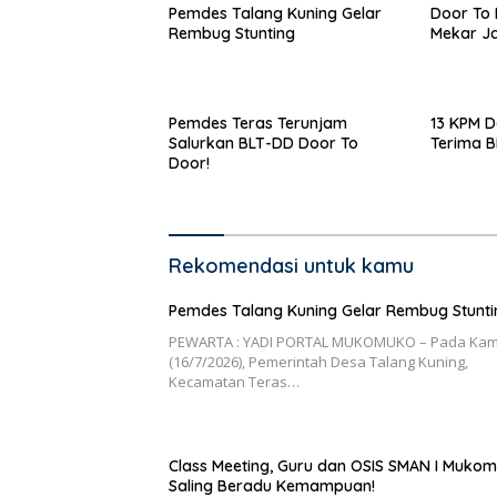
Pemdes Talang Kuning Gelar
Door To 
Rembug Stunting
Mekar Ja
Pemdes Teras Terunjam
13 KPM D
Salurkan BLT-DD Door To
Terima 
Door!
Rekomendasi untuk kamu
Pemdes Talang Kuning Gelar Rembug Stunti
PEWARTA : YADI PORTAL MUKOMUKO – Pada Kam
(16/7/2026), Pemerintah Desa Talang Kuning,
Kecamatan Teras…
Class Meeting, Guru dan OSIS SMAN I Muko
Saling Beradu Kemampuan!