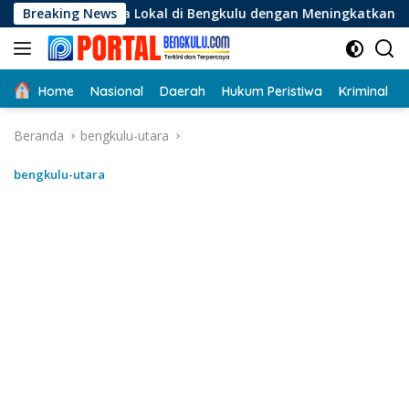
Langsung
Lokal di Bengkulu dengan Meningkatkan Ruang Publik dan Keb
Breaking News
ke
konten
Home
Nasional
Daerah
Hukum Peristiwa
Kriminal
Beranda
bengkulu-utara
bengkulu-utara