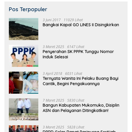
Pos Terpopuler
3 Juni 2017
11029 Lihat
Bangkai Kapal GO LINES II Disingkirkan
3 Maret 2025
6147 Lihat
Penyerahan SK PPPK Tunggu Nomor
Induk Selesai
3 April 2018
6031 Lihat
Ternyata Wanita Ini Pelaku Buang Bayi
Cantik, Begini Pengakuannya
7 Maret 2025
5830 Lihat
Bangun Kabupaten Mukomuko, Disiplin
ASN dan Pelayanan Ditingkatkan!
3 Maret 2025
5828 Lihat