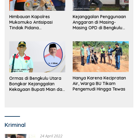
Himbauan Kapolres
Kejanggalan Penggunaan
Mukomuko Antisipasi
Anggaran di Masing-
Tindak Pidana
Masing OPD di Bengkulu
Perdagangan Orang
Utara Bakal Dibongkar
Hanya Karena Kecipratan
Ormas di Bengkulu Utara
Air, Warga BU Tikam
Bongkar Kejanggalan
Pengemudi Hingga Tewas
Kekayaan Bupati Mian dan
Anggaran Sejumlah OPD
Kriminal
24 April 2022