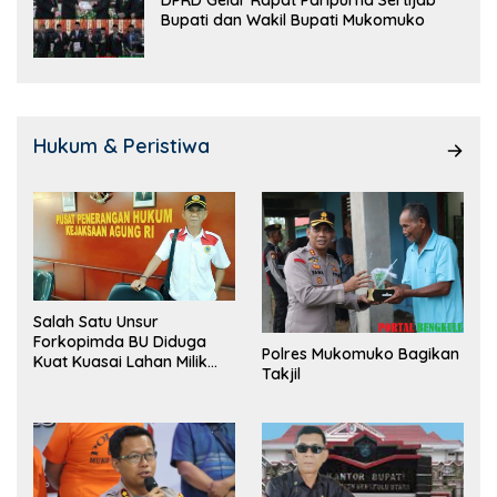
DPRD Gelar Rapat Paripurna Sertijab
Bupati dan Wakil Bupati Mukomuko
Hukum & Peristiwa
Salah Satu Unsur
Forkopimda BU Diduga
Polres Mukomuko Bagikan
Kuat Kuasai Lahan Milik
Takjil
Pemerintah, Ormas Laki
Lapor Kejagung