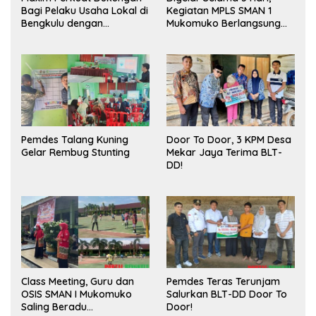
Bagi Pelaku Usaha Lokal di
Kegiatan MPLS SMAN 1
Bengkulu dengan
Mukomuko Berlangsung
Meningkatkan Ruang
Sukses
Publik dan Kebersihan
Pasar
Pemdes Talang Kuning
Door To Door, 3 KPM Desa
Gelar Rembug Stunting
Mekar Jaya Terima BLT-
DD!
Class Meeting, Guru dan
Pemdes Teras Terunjam
OSIS SMAN I Mukomuko
Salurkan BLT-DD Door To
Saling Beradu
Door!